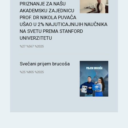
PRIZNANJE ZA NAŠU
AKADEMSKU ZAJEDNICU
PROF. DR NIKOLA PUVAČA
UŠAO U 2% NAJUTICAJNIJIH NAUČNIKA
NA SVETU PREMA STANFORD
UNIVERZITETU
%27 %567 %2025
Svečani prijem brucoša
%25 %805 %2025