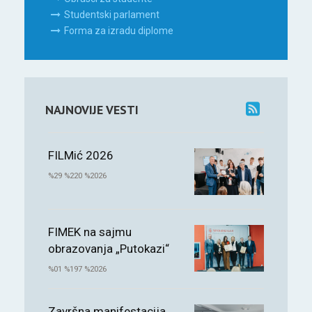
Studentski parlament
Forma za izradu diplome
NAJNOVIJE VESTI
FILMić 2026
%29 %220 %2026
FIMEK na sajmu
obrazovanja „Putokazi“
%01 %197 %2026
Završna manifestacija