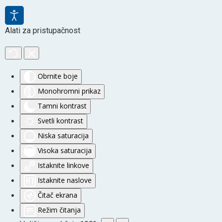
Alati za pristupačnost
Obrnite boje
Monohromni prikaz
Tamni kontrast
Svetli kontrast
Niska saturacija
Visoka saturacija
Istaknite linkove
Istaknite naslove
Čitač ekrana
Režim čitanja