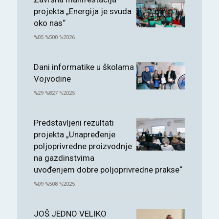
projekta „Energija je svuda
oko nas“
%05 %500 %2026
Dani informatike u školama
Vojvodine
%29 %827 %2025
Predstavljeni rezultati
projekta „Unapređenje
poljoprivredne proizvodnje
na gazdinstvima
uvođenjem dobre poljoprivredne prakse“
%09 %508 %2025
JOŠ JEDNO VELIKO