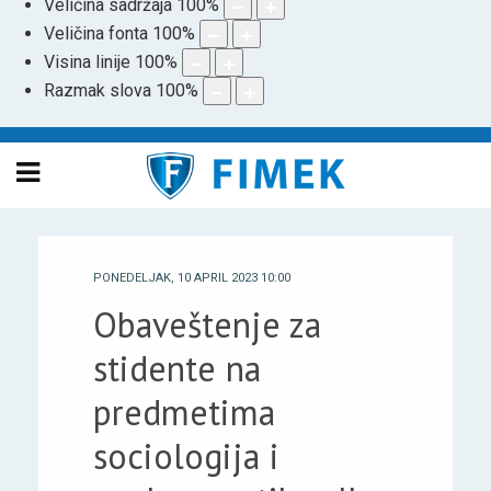
Veličina sadržaja
100
%
Veličina fonta
100
%
Visina linije
100
%
Razmak slova
100
%
PONEDELJAK, 10 APRIL 2023 10:00
Obaveštenje za
stidente na
predmetima
sociologija i