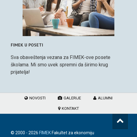
FIMEK U POSETI
Sva obaveštenja vezana za FIMEK-ove posete
školama. Mi smo uvek spremni da širimo krug
prijatelja!
NOVOSTI
GALERIJE
ALUMNI
KONTAKT
© 2000 -
2026
FIMEK
Fakultet za ekonomiju