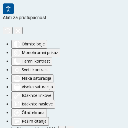
Alati za pristupačnost
Obrnite boje
Monohromni prikaz
Tamni kontrast
Svetli kontrast
Niska saturacija
Visoka saturacija
Istaknite linkove
Istaknite naslove
Čitač ekrana
Režim čitanja