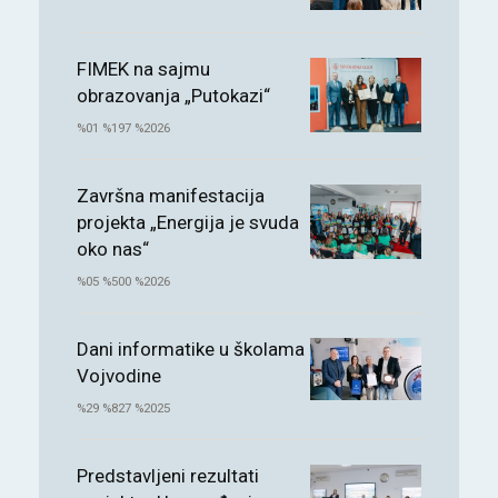
FIMEK na sajmu
obrazovanja „Putokazi“
%01 %197 %2026
Završna manifestacija
projekta „Energija je svuda
oko nas“
%05 %500 %2026
Dani informatike u školama
Vojvodine
%29 %827 %2025
Predstavljeni rezultati