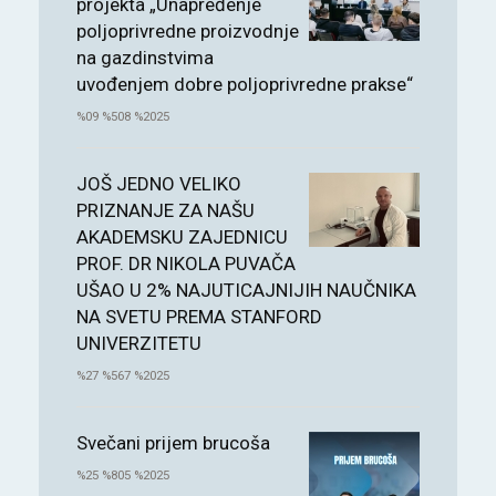
projekta „Unapređenje
poljoprivredne proizvodnje
na gazdinstvima
uvođenjem dobre poljoprivredne prakse“
%09 %508 %2025
JOŠ JEDNO VELIKO
PRIZNANJE ZA NAŠU
AKADEMSKU ZAJEDNICU
PROF. DR NIKOLA PUVAČA
UŠAO U 2% NAJUTICAJNIJIH NAUČNIKA
NA SVETU PREMA STANFORD
UNIVERZITETU
%27 %567 %2025
Svečani prijem brucoša
%25 %805 %2025