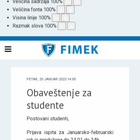
Veličina sadržaja
100
%
Veličina fonta
100
%
Visina linije
100
%
Razmak slova
100
%
PETAK, 20 JANUAR 2023 14:00
Obaveštenje za
studente
Postovani studenti,
Prijava ispita za Januarsko-februarski
rok je produžena do 24.01 do 24h.