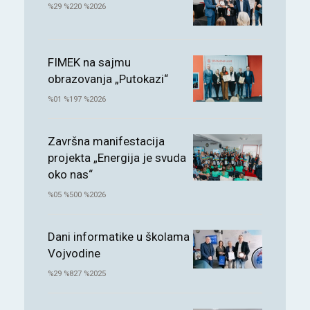
%29 %220 %2026
FIMEK na sajmu
obrazovanja „Putokazi“
%01 %197 %2026
Završna manifestacija
projekta „Energija je svuda
oko nas“
%05 %500 %2026
Dani informatike u školama
Vojvodine
%29 %827 %2025