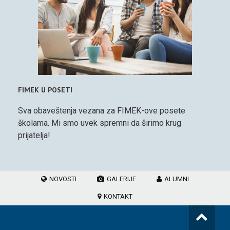
FIMEK U POSETI
Sva obaveštenja vezana za FIMEK-ove posete
školama. Mi smo uvek spremni da širimo krug
prijatelja!
NOVOSTI
GALERIJE
ALUMNI
KONTAKT