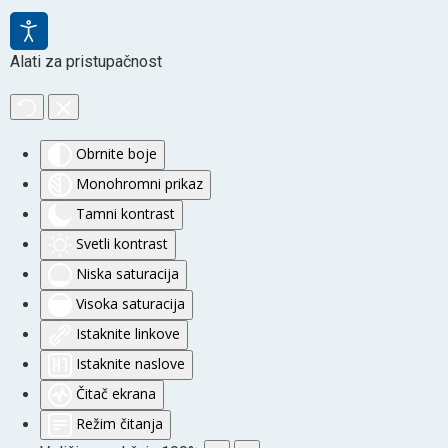
Alati za pristupačnost
Obrnite boje
Monohromni prikaz
Tamni kontrast
Svetli kontrast
Niska saturacija
Visoka saturacija
Istaknite linkove
Istaknite naslove
Čitač ekrana
Režim čitanja