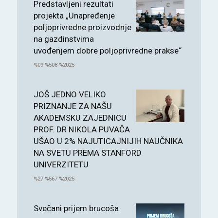
Predstavljeni rezultati
projekta „Unapređenje
poljoprivredne proizvodnje
na gazdinstvima
uvođenjem dobre poljoprivredne prakse“
%09 %508 %2025
JOŠ JEDNO VELIKO
PRIZNANJE ZA NAŠU
AKADEMSKU ZAJEDNICU
PROF. DR NIKOLA PUVAČA
UŠAO U 2% NAJUTICAJNIJIH NAUČNIKA
NA SVETU PREMA STANFORD
UNIVERZITETU
%27 %567 %2025
Svečani prijem brucoša