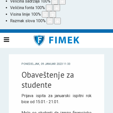
Veličina sadržaja
100
%
Veličina fonta
100
%
Visina linije
100
%
Razmak slova
100
%
PONEDELJAK, 09 JANUAR 2023 11:33
Obaveštenje za
studente
Prijava ispita za januarski ispitni rok
bice od 15.01.- 21.01.
Mole se studenti da izmire finansijske