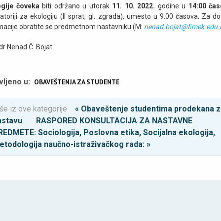
ogije čoveka
biti održano u utorak
11. 10. 2022.
godine u
14:00 ča
atoriji za ekologiju (II sprat, gl. zgrada), umesto u 9:00 časova. Za d
macije obratite se predmetnom nastavniku (M:
nenad.bojat@fimek.edu.
 dr Nenad Č. Bojat
vljeno u:
OBAVEŠTENJA ZA STUDENTE
še iz ove kategorije
« Obaveštenje studentima prodekana 
astavu
RASPORED KONSULTACIJA ZA NASTAVNE
REDMETE: Sociologija, Poslovna etika, Socijalna ekologija,
etodologija naučno-istraživačkog rada: »