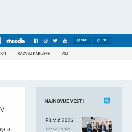
SRB
ENG
KTI
RAZVOJ KARIJERE
VSJ
NAJNOVIJE VESTI
IV
FILMić 2026
%29 %220 %2026
nje iz