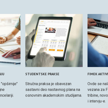
NJU
STUDENTSKE PRAKSE
FIMEK AKTI
 "opširnije"
Stručna praksa je obavezan
Ovde se nal
jne
sastavni deo nastavnog plana na
vezana za F
celariji.
osnovnim akademskim studijama.
tribine, nov
i intervju-e.