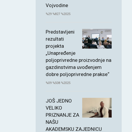
Vojvodine
%29 %827 %2025
Predstavljeni
rezultati
projekta
„Unapređenje
poljoprivredne proizvodnje na
gazdinstvima uvođenjem
dobre poljoprivredne prakse“
%09 %508 %2025
JOŠ JEDNO
VELIKO
PRIZNANJE ZA
NAŠU
AKADEMSKU ZAJEDNICU