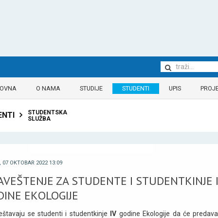
LOVNA
O NAMA
STUDIJE
STUDENTI
UPIS
PROJE
STUDENTSKA
ENTI
SLUŽBA
 07 OKTOBAR 2022 13:09
AVEŠTENJE ZA STUDENTE I STUDENTКINJE 
DINE EКOLOGIJE
štavaju se studenti i studentkinje
IV
godine Ekologije da će predava