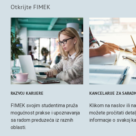
Otkrijte FIMEK
RAZVOJ KARIJERE
KANCELARIJE ZA SARAD
FIMEK svojim studentima pruža
Klikom na naslov ili na
mogućnost prakse i upoznavanja
možete pročitati detal
sa radom preduzeća iz raznih
informacje o svakoj kan
oblasti.