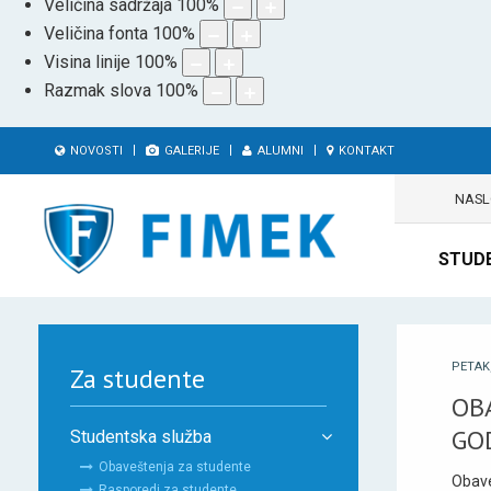
Veličina sadržaja
100
%
Veličina fonta
100
%
Visina linije
100
%
Razmak slova
100
%
NOVOSTI
GALERIJE
ALUMNI
KONTAKT
NAS
STUD
PETAK,
Za studente
OB
GO
Studentska služba
Obaveštenja za studente
Obave
Rasporedi za studente