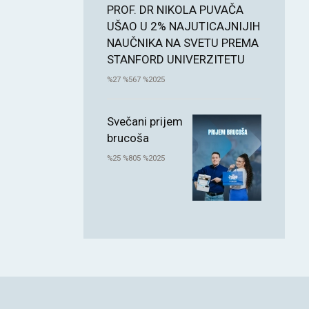
PROF. DR NIKOLA PUVAČA
UŠAO U 2% NAJUTICAJNIJIH
NAUČNIKA NA SVETU PREMA
STANFORD UNIVERZITETU
%27 %567 %2025
Svečani prijem
brucoša
%25 %805 %2025