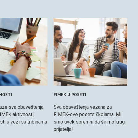
VNOSTI
FIMEK U POSETI
aze sva obaveštenja
Sva obaveštenja vezana za
IMEK aktivnosti,
FIMEK-ove posete školama. Mi
osti u vezi sa tribinama
smo uvek spremni da širimo krug
prijatelja!