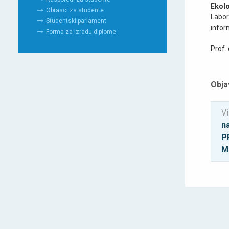
Ekol
Obrasci za studente
Labor
Studentski parlament
infor
Forma za izradu diplome
Prof.
Obja
Vi
n
P
M