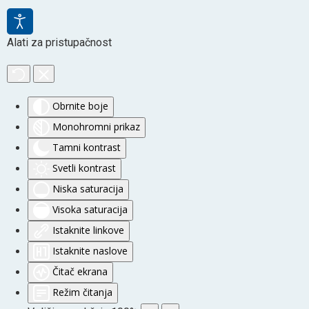
Alati za pristupačnost
Obrnite boje
Monohromni prikaz
Tamni kontrast
Svetli kontrast
Niska saturacija
Visoka saturacija
Istaknite linkove
Istaknite naslove
Čitač ekrana
Režim čitanja