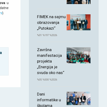
sova
u
odatne
rs
).
FIMEK na sajmu
obrazovanja
„Putokazi“
%01 %197 %2026
Završna
za
manifestacija
projekta
„Energija je
svuda oko nas“
%05 %500 %2026
Dani
informatike u
školama