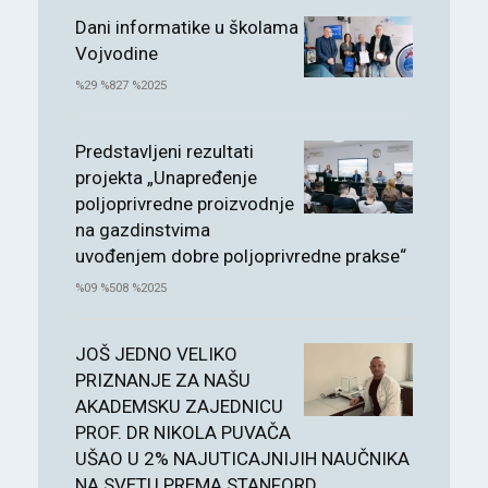
Dani informatike u školama
Vojvodine
%29 %827 %2025
Predstavljeni rezultati
projekta „Unapređenje
poljoprivredne proizvodnje
na gazdinstvima
uvođenjem dobre poljoprivredne prakse“
%09 %508 %2025
JOŠ JEDNO VELIKO
PRIZNANJE ZA NAŠU
AKADEMSKU ZAJEDNICU
PROF. DR NIKOLA PUVAČA
UŠAO U 2% NAJUTICAJNIJIH NAUČNIKA
NA SVETU PREMA STANFORD