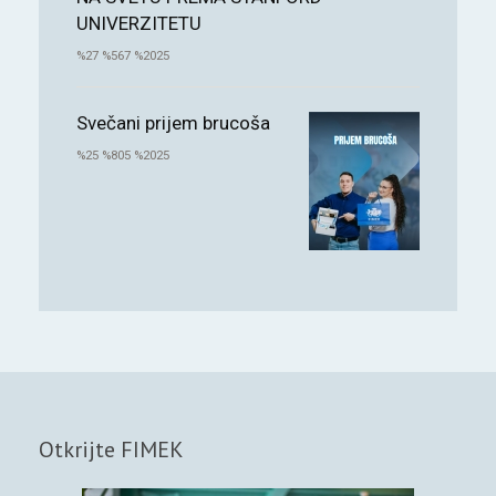
UNIVERZITETU
%27 %567 %2025
Svečani prijem brucoša
%25 %805 %2025
Otkrijte FIMEK