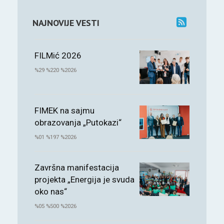
NAJNOVIJE VESTI
FILMić 2026
%29 %220 %2026
FIMEK na sajmu
obrazovanja „Putokazi“
%01 %197 %2026
Završna manifestacija
projekta „Energija je svuda
oko nas“
%05 %500 %2026