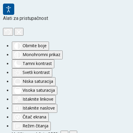
Alati za pristupačnost
Obrnite boje
Monohromni prikaz
Tamni kontrast
Svetli kontrast
Niska saturacija
Visoka saturacija
Istaknite linkove
Istaknite naslove
Čitač ekrana
Režim čitanja