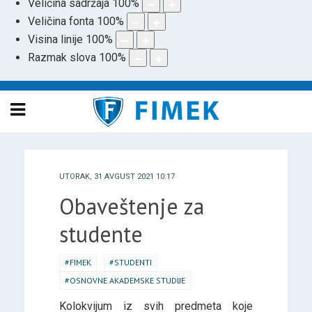
Veličina sadržaja
100
%
Veličina fonta
100
%
Visina linije
100
%
Razmak slova
100
%
UTORAK, 31 AVGUST 2021 10:17
Obaveštenje za
studente
FIMEK
STUDENTI
OSNOVNE AKADEMSKE STUDIJE
Kolokvijum iz svih predmeta koje