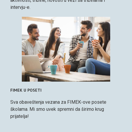
aktivnosti, tribine, novosti u vezi sa tribinama i
intervju-e.
FIMEK U POSETI
Sva obaveštenja vezana za FIMEK-ove posete
školama. Mi smo uvek spremni da širimo krug
prijatelja!