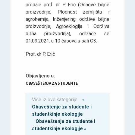
predaje prof. dr P. Erić (Osnove biljne
proizvodnje, Plodnost zemljišta i
agrohemija, Inženjering održive biljne
proizvodnje, Agroeklogija i Održiva
biljna proizvodnja), održaće se
01.09.2021. u 10 časova u sali O3.
Prof. dr P. Erić
Objavljeno u:
OBAVEŠTENJA ZA STUDENTE
Više iz ove kategorije
«
Obaveštenje za studente i
studentkinje ekologije
Obaveštenje za studente i
studentkinje ekologije »