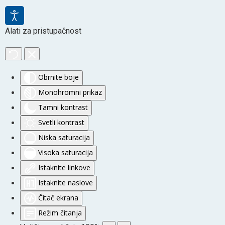
Alati za pristupačnost
Obrnite boje
Monohromni prikaz
Tamni kontrast
Svetli kontrast
Niska saturacija
Visoka saturacija
Istaknite linkove
Istaknite naslove
Čitač ekrana
Režim čitanja