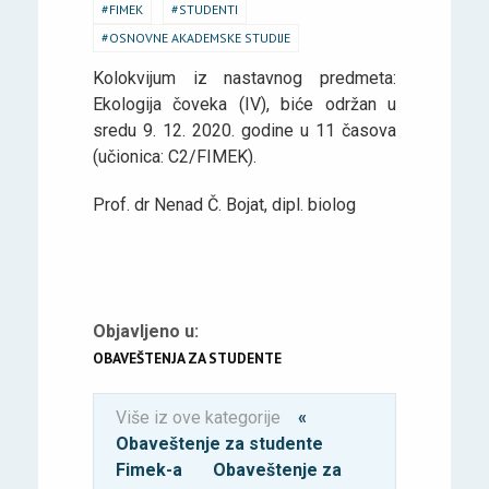
FIMEK
STUDENTI
OSNOVNE AKADEMSKE STUDIJE
Kolokvijum iz nastavnog predmeta:
Ekologija čoveka (IV), biće održan u
sredu 9. 12. 2020. godine u 11 časova
(učionica: C2/FIMEK).
Prof. dr Nenad Č. Bojat, dipl. biolog
Objavljeno u:
OBAVEŠTENJA ZA STUDENTE
Više iz ove kategorije
«
Obaveštenje za studente
Fimek-a
Obaveštenje za