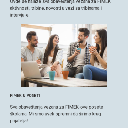
Ovde se nalaze sva obaveštenja vezana za FIMEK
aktivnosti, tribine, novosti u vezi sa tribinama i
intervju-e.
FIMEK U POSETI
Sva obaveštenja vezana za FIMEK-ove posete
školama. Mi smo uvek spremni da širimo krug
prijatelja!