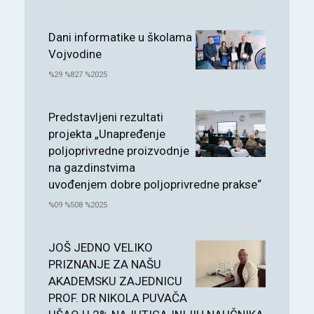
Dani informatike u školama
Vojvodine
%29 %827 %2025
Predstavljeni rezultati
projekta „Unapređenje
poljoprivredne proizvodnje
na gazdinstvima
uvođenjem dobre poljoprivredne prakse“
%09 %508 %2025
JOŠ JEDNO VELIKO
PRIZNANJE ZA NAŠU
AKADEMSKU ZAJEDNICU
PROF. DR NIKOLA PUVAČA