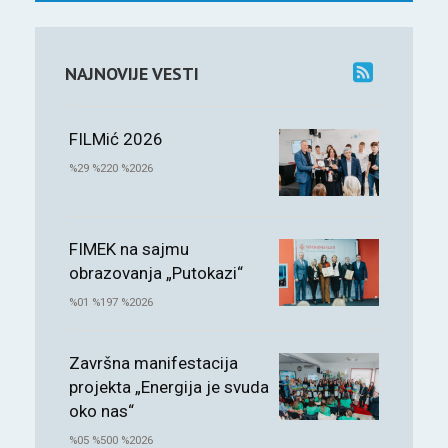
NAJNOVIJE VESTI
FILMić 2026
%29 %220 %2026
FIMEK na sajmu
obrazovanja „Putokazi“
%01 %197 %2026
Završna manifestacija
projekta „Energija je svuda
oko nas“
%05 %500 %2026