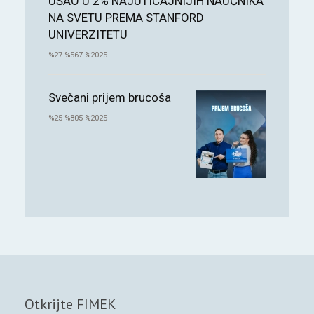
UŠAO U 2% NAJUTICAJNIJIH NAUČNIKA
NA SVETU PREMA STANFORD
UNIVERZITETU
%27 %567 %2025
Svečani prijem brucoša
%25 %805 %2025
Otkrijte FIMEK