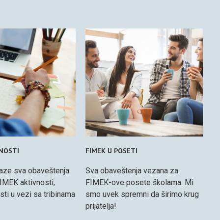
VNOSTI
FIMEK U POSETI
aze sva obaveštenja
Sva obaveštenja vezana za
IMEK aktivnosti,
FIMEK-ove posete školama. Mi
osti u vezi sa tribinama
smo uvek spremni da širimo krug
prijatelja!