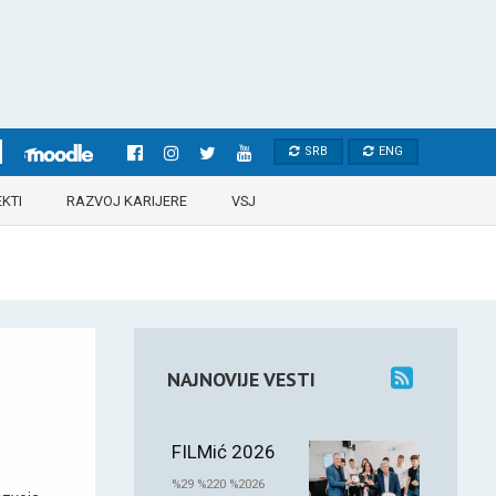
SRB
ENG
KTI
RAZVOJ KARIJERE
VSJ
NAJNOVIJE VESTI
FILMić 2026
%29 %220 %2026