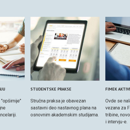
NJU
STUDENTSKE PRAKSE
FIMEK AKTI
 "opširnije"
Stručna praksa je obavezan
Ovde se nal
jne
sastavni deo nastavnog plana na
vezana za F
celariji.
osnovnim akademskim studijama.
tribine, nov
i intervju-e.