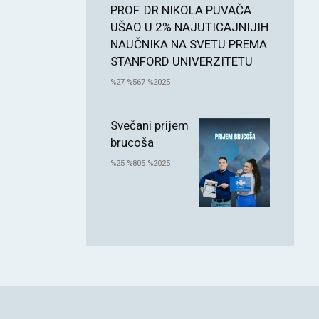
PROF. DR NIKOLA PUVAČA
UŠAO U 2% NAJUTICAJNIJIH
NAUČNIKA NA SVETU PREMA
STANFORD UNIVERZITETU
%27 %567 %2025
Svečani prijem
brucoša
%25 %805 %2025