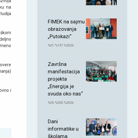
azvoja
sku na
tudija
FIMEK na sajmu
obrazovanja
loškom
„Putokazi“
deljno
remeno
%01 %197 %2026
Završna
rovere
manifestacija
nanja)
projekta
„Energija je
ovno i
svuda oko nas“
%05 %500 %2026
Dani
informatike u
školama