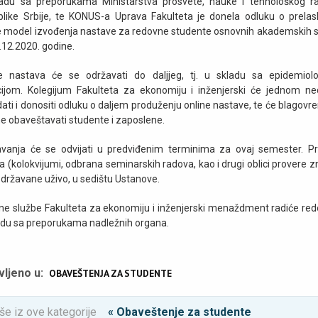
adu sa preporukama Ministarstva prosvete, nauke i tehnološkog r
like Srbije, te KONUS-a Uprava Fakulteta je donela odluku o prela
e model izvođenja nastave za redovne studente osnovnih akademskih s
.12.2020. godine.
e nastava će se održavati do daljjeg, tj. u skladu sa epidemio
cijom. Kolegijum Fakulteta za ekonomiju i inženjerski će jednom ne
ati i donositi odluku o daljem produženju online nastave, te će blagov
e obaveštavati studente i zaposlene.
vanja će se odvijati u predviđenim terminima za ovaj semester. P
a (kolokvijumi, odbrana seminarskih radova, kao i drugi oblici provere z
održavane uživo, u sedištu Ustanove.
ne službe Fakulteta za ekonomiju i inženjerski menaždment radiće red
adu sa preporukama nadležnih organa.
vljeno u:
OBAVEŠTENJA ZA STUDENTE
še iz ove kategorije
« Obaveštenje za studente