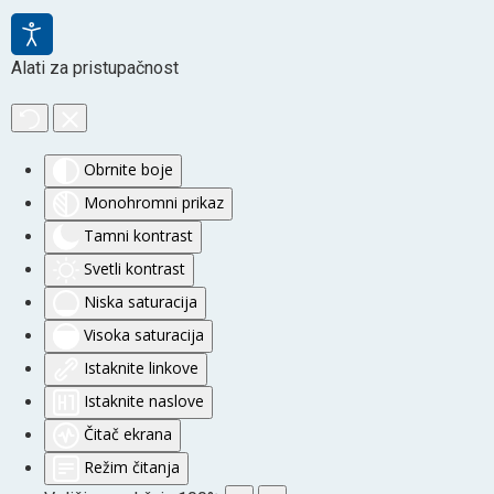
Alati za pristupačnost
Obrnite boje
Monohromni prikaz
Tamni kontrast
Svetli kontrast
Niska saturacija
Visoka saturacija
Istaknite linkove
Istaknite naslove
Čitač ekrana
Režim čitanja