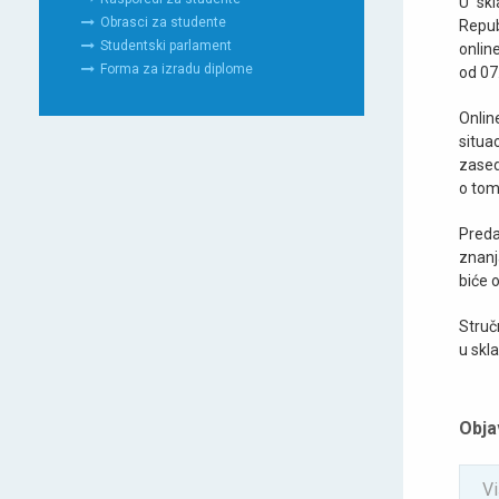
U skl
Obrasci za studente
Repub
Studentski parlament
onlin
Forma za izradu diplome
od 07
Onlin
situa
zased
o tom
Preda
znanj
biće 
Struč
u skl
Obja
Vi