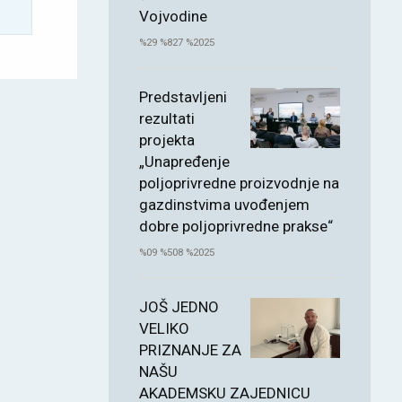
Vojvodine
%29 %827 %2025
Predstavljeni
rezultati
projekta
„Unapređenje
poljoprivredne proizvodnje na
gazdinstvima uvođenjem
dobre poljoprivredne prakse“
%09 %508 %2025
JOŠ JEDNO
VELIKO
PRIZNANJE ZA
NAŠU
AKADEMSKU ZAJEDNICU