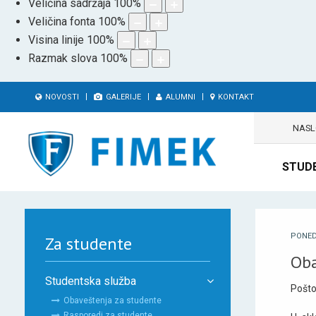
Veličina sadržaja
100
%
Veličina fonta
100
%
Visina linije
100
%
Razmak slova
100
%
NOVOSTI
GALERIJE
ALUMNI
KONTAKT
NAS
STUD
PONED
Za studente
Oba
Studentska služba
Pošto
Obaveštenja za studente
Rasporedi za studente