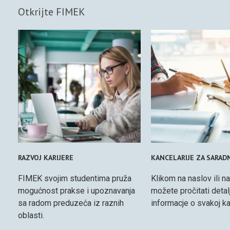
Otkrijte FIMEK
RAZVOJ KARIJERE
KANCELARIJE ZA SARAD
FIMEK svojim studentima pruža
Klikom na naslov ili na
mogućnost prakse i upoznavanja
možete pročitati detal
sa radom preduzeća iz raznih
informacje o svakoj kan
oblasti.