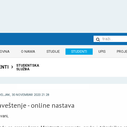
LOVNA
O NAMA
STUDIJE
STUDENTI
UPIS
PROJE
STUDENTSKA
ENTI
SLUŽBA
ELJAK, 30 NOVEMBAR 2020 21:28
veštenje - online nastava
vani,