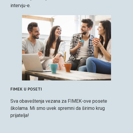
intervju-e.
FIMEK U POSETI
Sva obaveštenja vezana za FIMEK-ove posete
školama. Mi smo uvek spremni da širimo krug
prijatelja!