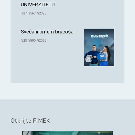
UNIVERZITETU
%27 %567 %2025
Svečani prijem brucoša
%25 %805 %2025
Otkrijte FIMEK