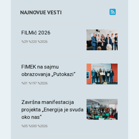
NAJNOVIJE VESTI
FILMić 2026
%29 %220 %2026
FIMEK na sajmu
obrazovanja „Putokazi“
%01 %197 %2026
Završna manifestacija
projekta „Energija je svuda
oko nas“
%05 %500 %2026