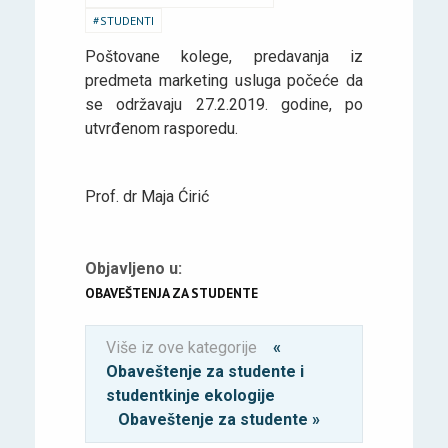
STUDENTI
Poštovane kolege, predavanja iz
predmeta marketing usluga počeće da
se održavaju 27.2.2019. godine, po
utvrđenom rasporedu.
Prof. dr Maja Ćirić
Objavljeno u:
OBAVEŠTENJA ZA STUDENTE
Više iz ove kategorije
«
Obaveštenje za studente i
studentkinje ekologije
Obaveštenje za studente »