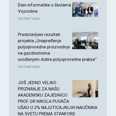
Dani informatike u školama
Vojvodine
%29 %827 %2025
Predstavljeni rezultati
projekta „Unapređenje
poljoprivredne proizvodnje
na gazdinstvima
uvođenjem dobre poljoprivredne prakse“
%09 %508 %2025
JOŠ JEDNO VELIKO
PRIZNANJE ZA NAŠU
AKADEMSKU ZAJEDNICU
PROF. DR NIKOLA PUVAČA
UŠAO U 2% NAJUTICAJNIJIH NAUČNIKA
NA SVETU PREMA STANFORD