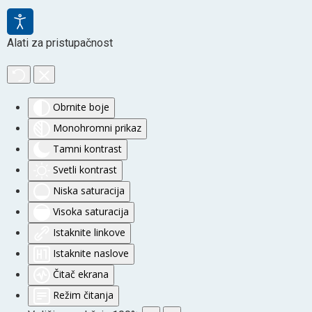
Alati za pristupačnost
Obrnite boje
Monohromni prikaz
Tamni kontrast
Svetli kontrast
Niska saturacija
Visoka saturacija
Istaknite linkove
Istaknite naslove
Čitač ekrana
Režim čitanja