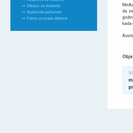
Međun
Obrasci za studente
da se
Studentski parlament
godin
Forma za izradu diplome
kada 
Asist
Obja
Vi
mo
p