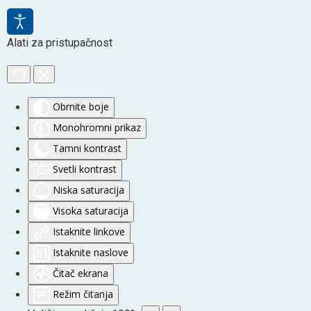
Alati za pristupačnost
Obrnite boje
Monohromni prikaz
Tamni kontrast
Svetli kontrast
Niska saturacija
Visoka saturacija
Istaknite linkove
Istaknite naslove
Čitač ekrana
Režim čitanja