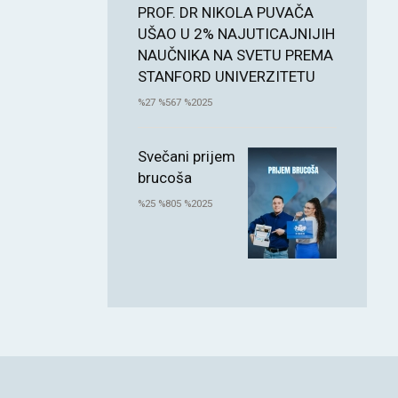
PROF. DR NIKOLA PUVAČA
UŠAO U 2% NAJUTICAJNIJIH
NAUČNIKA NA SVETU PREMA
STANFORD UNIVERZITETU
%27 %567 %2025
Svečani prijem
brucoša
%25 %805 %2025