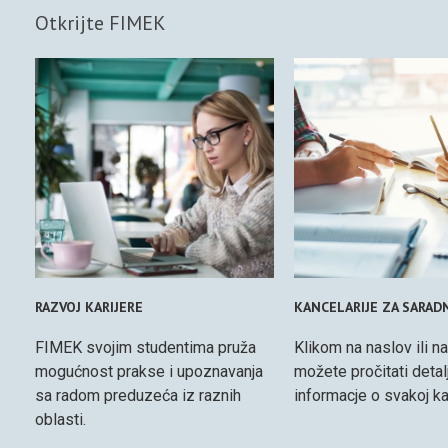
Otkrijte FIMEK
RAZVOJ KARIJERE
KANCELARIJE ZA SARAD
FIMEK svojim studentima pruža
Klikom na naslov ili na
mogućnost prakse i upoznavanja
možete pročitati detal
sa radom preduzeća iz raznih
informacje o svakoj kan
oblasti.