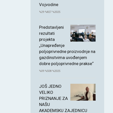
Vojvodine
%29 %827 %2025
Predstavljeni
rezultati
projekta
„Unapređenje
poljoprivredne proizvodnje na
gazdinstvima uvođenjem
dobre poljoprivredne prakse“
%09 %508 %2025
JOŠ JEDNO
VELIKO
PRIZNANJE ZA
NAŠU
AKADEMSKU ZAJEDNICU