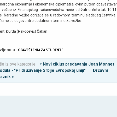
arodna ekonomija i ekonomska diplomatija, ovim putem obaveštav
 vežbe iz Finansijskog računovodstva neće održati u četvrtak 10.11
e. Naredne vežbe održaće se u redovnom terminu sledećeg četvrtka
ćemo se dogovoriti o dodatnom terminu za vežbe.
ent: Đurđa (Rakočević) Čakan
vljeno u:
OBAVEŠTENJA ZA STUDENTE
še iz ove kategorije
« Novi ciklus predavanja Jean Monnet
dula - "Pridruživanje Srbije Evropskoj uniji"
Državni
raznik »