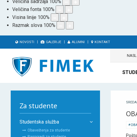
Veličina sadržaja
100
%
Veličina fonta
100
%
Visina linije
100
%
Razmak slova
100
%
NOVOSTI
GALERIJE
ALUMNI
KONTAKT
NAS
STUD
SREDA
Za studente
OB
Studentska služba
OBA
Obaveštenja za studente
Pošt
Rasporedi za studente