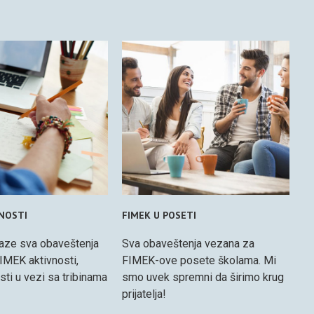
VNOSTI
FIMEK U POSETI
aze sva obaveštenja
Sva obaveštenja vezana za
IMEK aktivnosti,
FIMEK-ove posete školama. Mi
osti u vezi sa tribinama
smo uvek spremni da širimo krug
prijatelja!