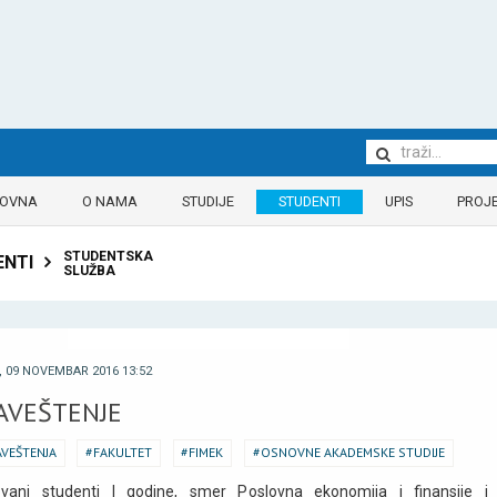
LOVNA
O NAMA
STUDIJE
STUDENTI
UPIS
PROJE
STUDENTSKA
ENTI
SLUŽBA
, 09 NOVEMBAR 2016 13:52
AVEŠTENJE
VEŠTENJA
FAKULTET
FIMEK
OSNOVNE AKADEMSKE STUDIJE
ovani studenti I godine, smer Poslovna ekonomija i finansije i