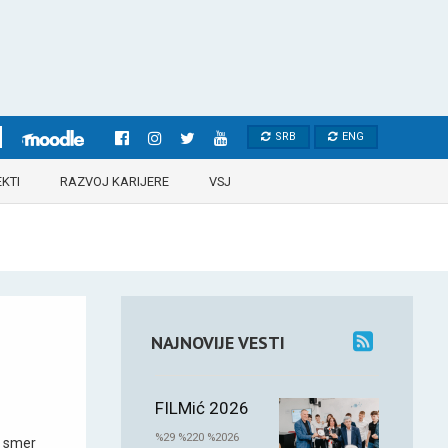
SRB
ENG
KTI
RAZVOJ KARIJERE
VSJ
NAJNOVIJE VESTI
FILMić 2026
%29 %220 %2026
 smer