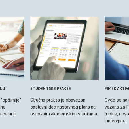
NJU
STUDENTSKE PRAKSE
FIMEK AKTI
 "opširnije"
Stručna praksa je obavezan
Ovde se nal
jne
sastavni deo nastavnog plana na
vezana za F
celariji.
osnovnim akademskim studijama.
tribine, nov
i intervju-e.