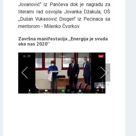
Jovanović’’ iz Pančeva dok je nagradu za
literarni rad osvojila Jovanka Džakula, OŠ
,,Dušan Vukasović Diogen’’ iz Pećinaca sa
mentorom - Milenko Čvorkov.
Završna manifestacija ,,Energija je svuda
oko nas 2020’’