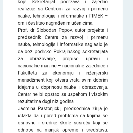
koje Sekretarijat podržava i zajedno
realizuje sa Centrom za razvoj i primenu
nauke, tehnologije i informatike i FIMEK –
om i čestitao nagrađenim učenicima.
Prof. dr Slobodan Popov, autor projekta i
predsednik Centra za razvoj i primenu
nauke, tehnologije i informatike naglasio je
da bez podrške Pokrajinskog sekretarijata
za obrazovanje, propise, upravu i
nacionalne manjine – nacionalne zajednice i
Fakulteta za ekonomiju i inženjerski
menadžment koji otvara vrata svim dobrim
idejama u doprinosu nauke i obrazovanja,
Centar ne bi opstao sa uspehom i visokim
rezultatima dugi niz godina.
Jasmina Pastonjicki, predsednica žirija je
istakla da i pored problema sa kojima se
osnovne i srednje škole susreću koji se
odnose na manjak opreme i sredstava,