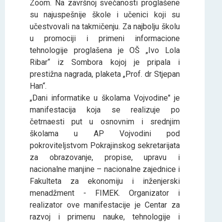
Zoom. Na završnoj svečanosti proglašene
su najuspešnije škole i učenici koji su
učestvovali na takmičenju. Za najbolju školu
u promociji i primeni informacione
tehnologije proglašena je OŠ „Ivo Lola
Ribar“ iz Sombora kojoj je pripala i
prestižna nagrada, plaketa „Prof. dr Stjepan
Han“.
„Dani informatike u školama Vojvodine" je
manifestacija koja se realizuje po
četrnaesti put u osnovnim i srednjim
školama u AP Vojvodini pod
pokrovitelјstvom Pokrajinskog sekretarijata
za obrazovanje, propise, upravu i
nacionalne manjine – nacionalne zajednice i
Fakulteta za ekonomiju i inženjerski
menadžment - FIMEK. Organizator i
realizator ove manifestacije je Centar za
razvoj i primenu nauke, tehnologije i