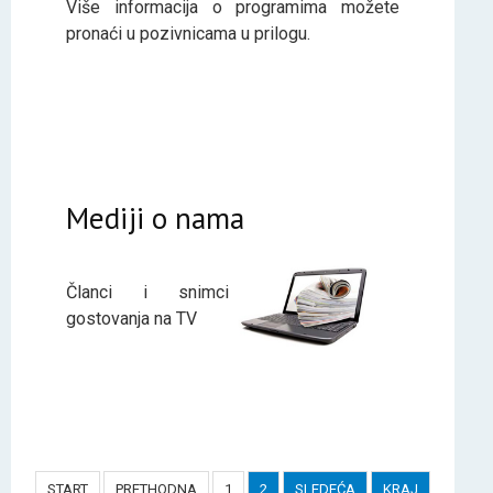
Više informacija o programima možete
pronaći u pozivnicama u prilogu.
Mediji o nama
Članci i snimci
gostovanja na TV
START
PRETHODNA
1
2
SLEDEĆA
KRAJ