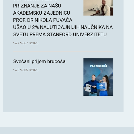
PRIZNANJE ZA NAŠU
AKADEMSKU ZAJEDNICU
PROF. DR NIKOLA PUVAČA
UŠAO U 2% NAJUTICAJNIJIH NAUČNIKA NA
SVETU PREMA STANFORD UNIVERZITETU
%27 %567 %2025
Svečani prijem brucoša
%25 %805 %2025