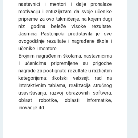
nastavnici i mentori i dalje pronalaze
motivaciju i entuzijazam da svoje učenike
pripreme za ovo takmičenje, na kojem dugi
niz godina beleže visoke rezultate.
Jasmina Pastonjicki predstavila je sve
ovogodišnje rezultate i nagrađene škole i
učenike i mentore.
Brojnim nagrađenim školama, nastavnicima
i učenicima pripremljene su prigodne
nagrade za postignute rezultate u različitim
kategorijama: školski vebsajt, rad na
interaktivnim tablama, realizacija stručnog
usavršavanja, razvoj obrazovnih softvera,
oblast robotike, oblasti informatike,
inovacije itd.