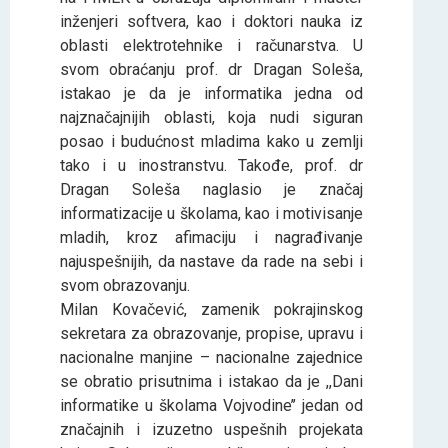
inženjeri softvera, kao i doktori nauka iz
oblasti elektrotehnike i računarstva. U
svom obraćanju prof. dr Dragan Soleša,
istakao je da je informatika jedna od
najznačajnijih oblasti, koja nudi siguran
posao i budućnost mladima kako u zemlji
tako i u inostranstvu. Takođe, prof. dr
Dragan Soleša naglasio je značaj
informatizacije u školama, kao i motivisanje
mladih, kroz afimaciju i nagrađivanje
najuspešnijih, da nastave da rade na sebi i
svom obrazovanju.
Milan Kovačević, zamenik pokrajinskog
sekretara za obrazovanje, propise, upravu i
nacionalne manjine – nacionalne zajednice
se obratio prisutnima i istakao da je ,,Dani
informatike u školama Vojvodine’’ jedan od
značajnih i izuzetno uspešnih projekata