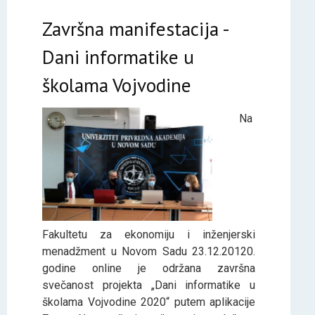
Završna manifestacija -
Dani informatike u
školama Vojvodine
Na
Fakultetu za ekonomiju i inženjerski
menadžment u Novom Sadu 23.12.20120.
godine online je održana završna
svečanost projekta „Dani informatike u
školama Vojvodine 2020“ putem aplikacije