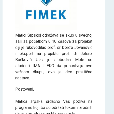
Matici Srpskoj odražava se skup u svečnoj
sali sa početkom u 10 časova za projekat
čiji je rukovodilac prof. dr Đorđe Jovanović
i ekspert na projektu prof. dr Jelena
Bošković. Ulaz je slobodan. Mole se
studenti IMA I EKO da prisustvuju ovo
važnom dkupu, ovo je deo praktične
nastave.
Poštovani,
Matica srpska srdačno Vas poziva na
programe koji će se održati tokom narednih
dana u prostorijama Matice srpske: