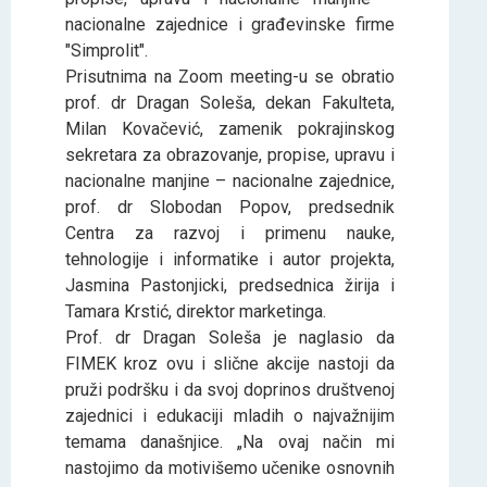
nacionalne zajednice i građevinske firme
"Simprolit".
Prisutnima na Zoom meeting-u se obratio
prof. dr Dragan Soleša, dekan Fakulteta,
Milan Kovačević, zamenik pokrajinskog
sekretara za obrazovanje, propise, upravu i
nacionalne manjine – nacionalne zajednice,
prof. dr Slobodan Popov, predsednik
Centra za razvoj i primenu nauke,
tehnologije i informatike i autor projekta,
Jasmina Pastonjicki, predsednica žirija i
Tamara Krstić, direktor marketinga.
Prof. dr Dragan Soleša je naglasio da
FIMEK kroz ovu i slične akcije nastoji da
pruži podršku i da svoj doprinos društvenoj
zajednici i edukaciji mladih o najvažnijim
temama današnjice. „Na ovaj način mi
nastojimo da motivišemo učenike osnovnih