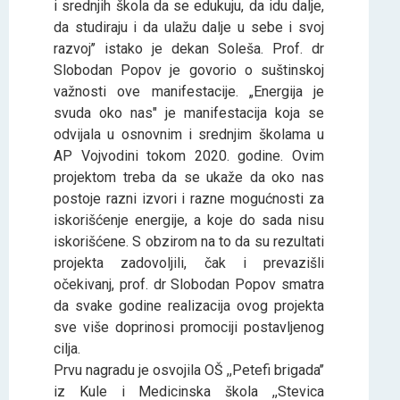
i srednjih škola da se edukuju, da idu dalje,
da studiraju i da ulažu dalje u sebe i svoj
razvoj’’ istako je dekan Soleša. Prof. dr
Slobodan Popov je govorio o suštinskoj
važnosti ove manifestacije. „Energija je
svuda oko nas" je manifestacija koja se
odvijala u osnovnim i srednjim školama u
AP Vojvodini tokom 2020. godine. Ovim
projektom treba da se ukaže da oko nas
postoje razni izvori i razne mogućnosti za
iskorišćenje energije, a koje do sada nisu
iskorišćene. S obzirom na to da su rezultati
projekta zadovoljili, čak i prevazišli
očekivanj, prof. dr Slobodan Popov smatra
da svake godine realizacija ovog projekta
sve više doprinosi promociji postavljenog
cilja.
Prvu nagradu je osvojila OŠ ,,Petefi brigada’’
iz Kule i Medicinska škola ,,Stevica