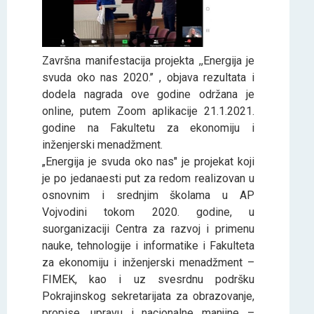
Završna manifestacija projekta ,,Energija je
svuda oko nas 2020.’’ , objava rezultata i
dodela nagrada ove godine održana je
online, putem Zoom aplikacije 21.1.2021.
godine na Fakultetu za ekonomiju i
inženjerski menadžment.
„Energija je svuda oko nas" je projekat koji
je po jedanaesti put za redom realizovan u
osnovnim i srednjim školama u AP
Vojvodini tokom 2020. godine, u
suorganizaciji Centra za razvoj i primenu
nauke, tehnologije i informatike i Fakulteta
za ekonomiju i inženjerski menadžment –
FIMEK, kao i uz svesrdnu podršku
Pokrajinskog sekretarijata za obrazovanje,
propise, upravu i nacionalne manjine –