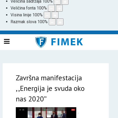
Veličina sadržaja
100
%
Veličina fonta
100
%
Visina linije
100
%
Razmak slova
100
%
Završna manifestacija
,,Energija je svuda oko
nas 2020’’