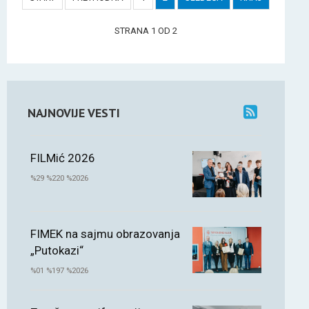
STRANA 1 OD 2
NAJNOVIJE VESTI
FILMić 2026
%29 %220 %2026
FIMEK na sajmu obrazovanja
„Putokazi“
%01 %197 %2026