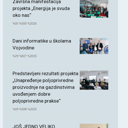
Završna manifestacija
projekta „Energija je svuda
oko nas“
%05 %500 %2026
Dani informatike u školama
Vojvodine
%29 %827 %2025
Predstavljeni rezultati projekta
„Unapređenje poljoprivredne
proizvodnje na gazdinstvima
uvođenjem dobre
poljoprivredne prakse“
%09 %508 %2025
JOŠ JEDNO VELIKO