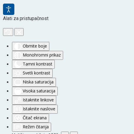
Alati za pristupačnost
Obrnite boje
Monohromni prikaz
Tamni kontrast
Svetli kontrast
Niska saturacija
Visoka saturacija
Istaknite linkove
Istaknite naslove
Čitač ekrana
Režim čitanja