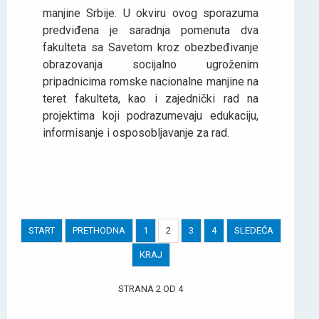
manjine Srbije. U okviru ovog sporazuma
predviđena je saradnja pomenuta dva
fakulteta sa Savetom kroz obezbeđivanje
obrazovanja socijalno ugroženim
pripadnicima romske nacionalne manjine na
teret fakulteta, kao i zajednički rad na
projektima koji podrazumevaju edukaciju,
informisanje i osposobljavanje za rad.
START
PRETHODNA
1
2
3
4
SLEDEĆA
KRAJ
STRANA 2 OD 4