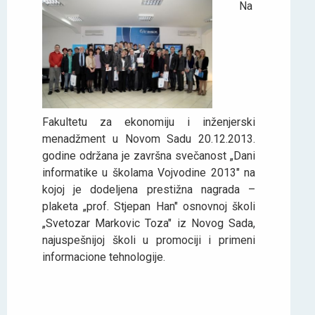
Na
Fakultetu za ekonomiju i inženjerski
menadžment u Novom Sadu 20.12.2013.
godine održana je završna svečanost „Dani
informatike u školama Vojvodine 2013" na
kojoj je dodeljena prestižna nagrada –
plaketa „prof. Stjepan Han" osnovnoj školi
„Svetozar Markovic Toza" iz Novog Sada,
najuspešnijoj školi u promociji i primeni
informacione tehnologije.