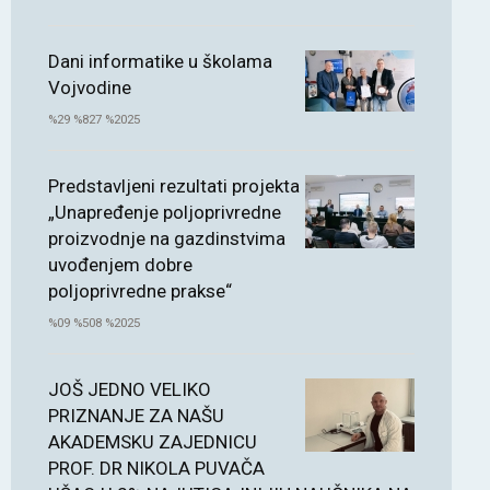
Dani informatike u školama
Vojvodine
%29 %827 %2025
Predstavljeni rezultati projekta
„Unapređenje poljoprivredne
proizvodnje na gazdinstvima
uvođenjem dobre
poljoprivredne prakse“
%09 %508 %2025
JOŠ JEDNO VELIKO
PRIZNANJE ZA NAŠU
AKADEMSKU ZAJEDNICU
PROF. DR NIKOLA PUVAČA