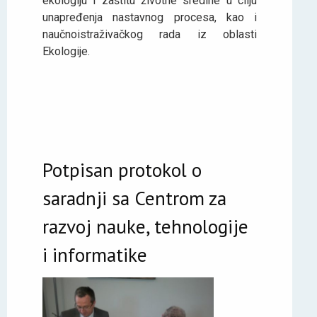
ekologiju i zaštitu životne sredine u cilju
unapređenja nastavnog procesa, kao i
naučnoistraživačkog rada iz oblasti
Ekologije.
Potpisan protokol o
saradnji sa Centrom za
razvoj nauke, tehnologije
i informatike