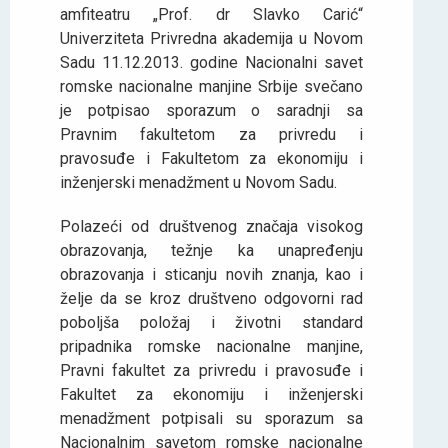
amfiteatru „Prof. dr Slavko Carić“
Univerziteta Privredna akademija u Novom
Sadu 11.12.2013. godine Nacionalni savet
romske nacionalne manjine Srbije svečano
je potpisao sporazum o saradnji sa
Pravnim fakultetom za privredu i
pravosuđe i Fakultetom za ekonomiju i
inženjerski menadžment u Novom Sadu.
Polazeći od društvenog značaja visokog
obrazovanja, težnje ka unapređenju
obrazovanja i sticanju novih znanja, kao i
želje da se kroz društveno odgovorni rad
poboljša položaj i životni standard
pripadnika romske nacionalne manjine,
Pravni fakultet za privredu i pravosuđe i
Fakultet za ekonomiju i inženjerski
menadžment potpisali su sporazum sa
Nacionalnim savetom romske nacionalne