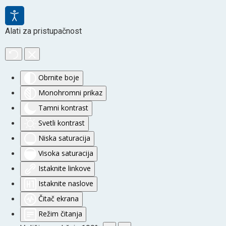
Alati za pristupačnost
Obrnite boje
Monohromni prikaz
Tamni kontrast
Svetli kontrast
Niska saturacija
Visoka saturacija
Istaknite linkove
Istaknite naslove
Čitač ekrana
Režim čitanja