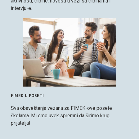
aktivnosti, tribine, novosti u vezi sa tribinama i
intervju-e.
FIMEK U POSETI
Sva obaveštenja vezana za FIMEK-ove posete
školama. Mi smo uvek spremni da širimo krug
prijatelja!