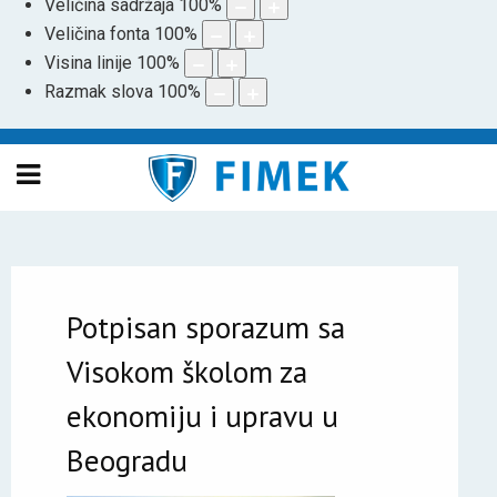
Veličina sadržaja
100
%
Veličina fonta
100
%
Visina linije
100
%
Razmak slova
100
%
Potpisan sporazum sa
Visokom školom za
ekonomiju i upravu u
Beogradu