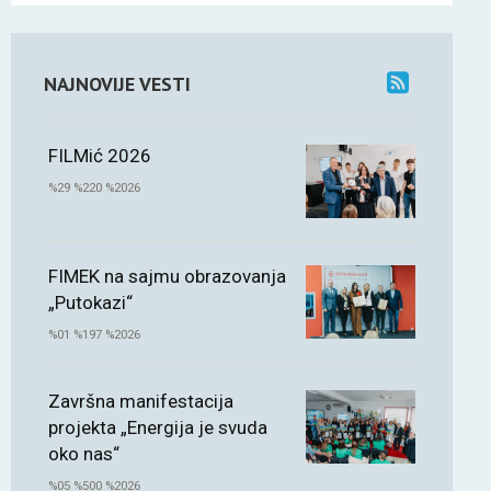
NAJNOVIJE VESTI
FILMić 2026
%29 %220 %2026
FIMEK na sajmu obrazovanja
„Putokazi“
%01 %197 %2026
Završna manifestacija
projekta „Energija je svuda
oko nas“
%05 %500 %2026