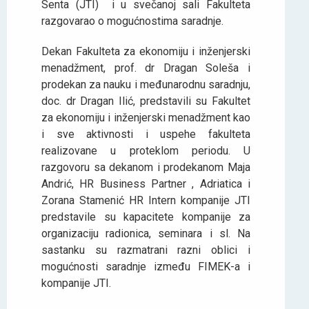
Senta (JTI) i u svečanoj sali Fakulteta
razgovarao o mogućnostima saradnje.
Dekan Fakulteta za ekonomiju i inženjerski
menadžment, prof. dr Dragan Soleša i
prodekan za nauku i međunarodnu saradnju,
doc. dr Dragan Ilić, predstavili su Fakultet
za ekonomiju i inženjerski menadžment kao
i sve aktivnosti i uspehe fakulteta
realizovane u proteklom periodu. U
razgovoru sa dekanom i prodekanom Maja
Andrić, HR Business Partner , Adriatica i
Zorana Stamenić HR Intern kompanije JTI
predstavile su kapacitete kompanije za
organizaciju radionica, seminara i sl. Na
sastanku su razmatrani razni oblici i
mogućnosti saradnje između FIMEK-a i
kompanije JTI.