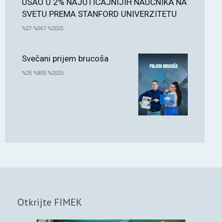
UŠAO U 2% NAJUTICAJNIJIH NAUČNIKA NA
SVETU PREMA STANFORD UNIVERZITETU
%27 %567 %2025
Svečani prijem brucoša
%25 %805 %2025
Otkrijte FIMEK