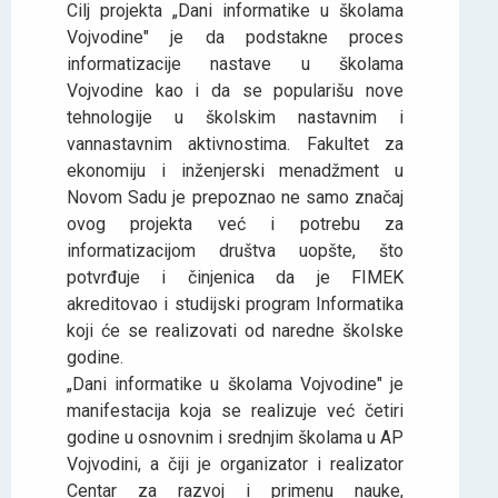
Cilј projekta „Dani informatike u školama
Vojvodine" je da podstakne proces
informatizacije nastave u školama
Vojvodine kao i da se popularišu nove
tehnologije u školskim nastavnim i
vannastavnim aktivnostima. Fakultet za
ekonomiju i inženjerski menadžment u
Novom Sadu je prepoznao ne samo značaj
ovog projekta već i potrebu za
informatizacijom društva uopšte, što
potvrđuje i činjenica da je FIMEK
akreditovao i studijski program Informatika
koji će se realizovati od naredne školske
godine.
„Dani informatike u školama Vojvodine" je
manifestacija koja se realizuje već četiri
godine u osnovnim i srednjim školama u AP
Vojvodini, a čiji je organizator i realizator
Centar za razvoj i primenu nauke,