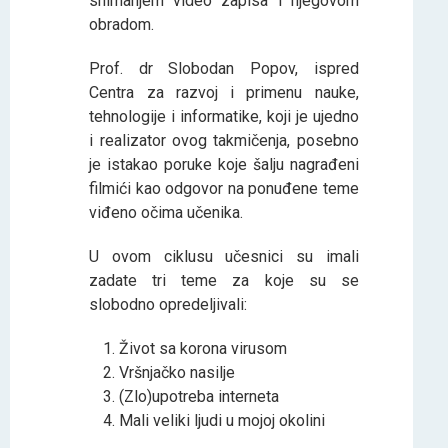
snimanjem video zapisa i njegovom
obradom.
Prof. dr Slobodan Popov, ispred
Centra za razvoj i primenu nauke,
tehnologije i informatike, koji je ujedno
i realizator ovog takmičenja, posebno
je istakao poruke koje šalјu nagrađeni
filmići kao odgovor na ponuđene teme
viđeno očima učenika.
U ovom ciklusu učesnici su imali
zadate tri teme za koje su se
slobodno opredelјivali:
Život sa korona virusom
Vršnjačko nasilje
(Zlo)upotreba interneta
Mali veliki ljudi u mojoj okolini