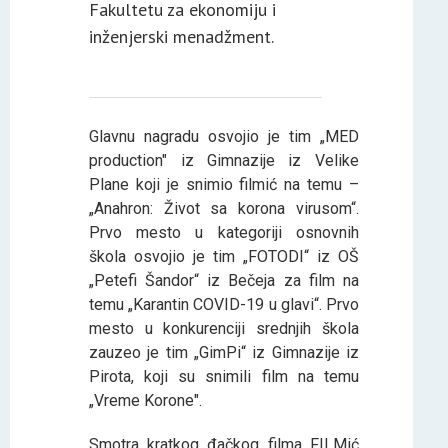
Fakultetu za ekonomiju i
inženjerski menadžment.
Glavnu nagradu osvojio je tim „MED
production" iz Gimnazije iz Velike
Plane koji je snimio filmić na temu –
„Anahron: Život sa korona virusom“.
Prvo mesto u kategoriji osnovnih
škola osvojio je tim „FOTODI“ iz OŠ
„Petefi Šandor“ iz Bečeja za film na
temu „Karantin COVID-19 u glavi“. Prvo
mesto u konkurenciji srednjih škola
zauzeo je tim „GimPi“ iz Gimnazije iz
Pirota, koji su snimili film na temu
„Vreme Korone".
Smotra kratkog đačkog filma FILMić