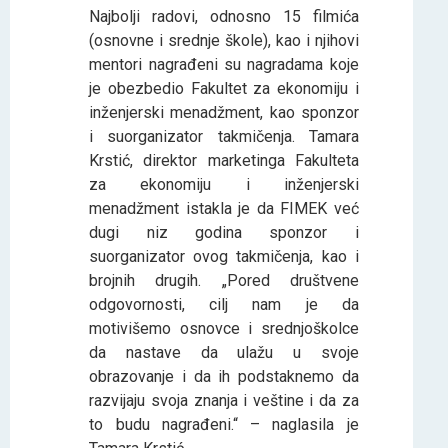
Najbolјi radovi, odnosno 15 filmića
(osnovne i srednje škole), kao i njihovi
mentori nagrađeni su nagradama koje
je obezbedio Fakultet za ekonomiju i
inženjerski menadžment, kao sponzor
i suorganizator takmičenja. Tamara
Krstić, direktor marketinga Fakulteta
za ekonomiju i inženjerski
menadžment istakla je da FIMEK već
dugi niz godina sponzor i
suorganizator ovog takmičenja, kao i
brojnih drugih. „Pored društvene
odgovornosti, cilj nam je da
motivišemo osnovce i srednjoškolce
da nastave da ulažu u svoje
obrazovanje i da ih podstaknemo da
razvijaju svoja znanja i veštine i da za
to budu nagrađeni.“ – naglasila je