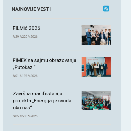
NAJNOVIJE VESTI
FILMić 2026
%29 %220 %2026
FIMEK na sajmu obrazovanja
„Putokazi“
%01 %197 %2026
Završna manifestacija
projekta „Energija je svuda
oko nas“
%05 %500 %2026