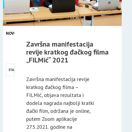
NOVOSTI
29
Završna manifestacija
MAJ
revije kratkog đačkog filma
2021
„FILMić“ 2021
ŠTAMPA
Završna manifestacija revije
kratkog đačkog filma –
FILMić, objava rezultata i
dodela nagrada najbolji kratki
đački film, održana je online,
putem Zoom aplikacije
27.5.2021. godine na