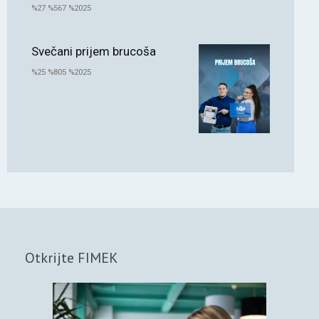
%27 %567 %2025
Svečani prijem brucoša
%25 %805 %2025
Otkrijte FIMEK