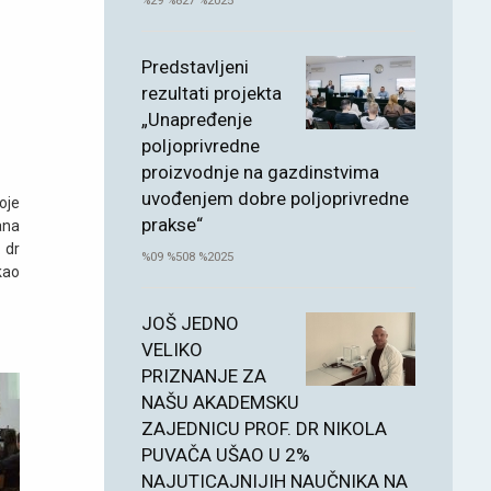
%29 %827 %2025
Predstavljeni
rezultati projekta
„Unapređenje
poljoprivredne
proizvodnje na gazdinstvima
uvođenjem dobre poljoprivredne
oje
prakse“
ana
 dr
%09 %508 %2025
kao
JOŠ JEDNO
VELIKO
PRIZNANJE ZA
NAŠU AKADEMSKU
ZAJEDNICU PROF. DR NIKOLA
PUVAČA UŠAO U 2%
NAJUTICAJNIJIH NAUČNIKA NA