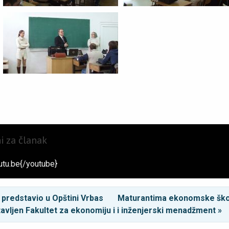
ni za članak
tu.be{/youtube}
 predstavio u Opštini Vrbas
Maturantima ekonomske ško
avljen Fakultet za ekonomiju i i inženjerski menadžment »