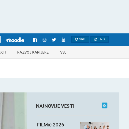
SRB
ENG
KTI
RAZVOJ KARIJERE
VSJ
NAJNOVIJE VESTI
FILMić 2026