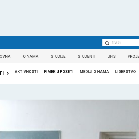
LOVNA
O NAMA
STUDIJE
STUDENTI
UPIS
PROJE
AKTIVNOSTI
FIMEK U POSETI
MEDIJI O NAMA
LIDERSTVO
TI