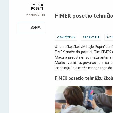
FIMEK U
POSETI
FIMEK posetio tehničku
27 NOV 2013
ŠTAMPA
OBAVEŠTENJA
SPORAZUMI
ŠKOL
U tehničkoj školi „Mihajlo Pupin“ u I
FIMEK može da ponudi. Tim FIMEK-a, 
Macura predstavili su maturantima š
Marko Ivaniš razgovarao je i sa d
instituciju koja može mnogo toga da p
FIMEK posetio tehničku školu