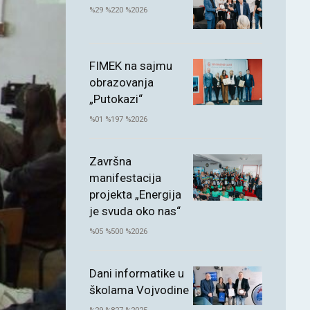
%29 %220 %2026
FIMEK na sajmu
obrazovanja
„Putokazi“
%01 %197 %2026
Završna
manifestacija
projekta „Energija
je svuda oko nas“
%05 %500 %2026
Dani informatike u
školama Vojvodine