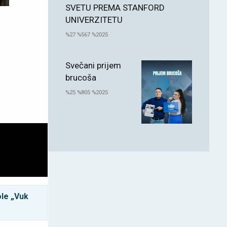
SVETU PREMA STANFORD
UNIVERZITETU
%27 %567 %2025
Svečani prijem
brucoša
%25 %805 %2025
le „Vuk