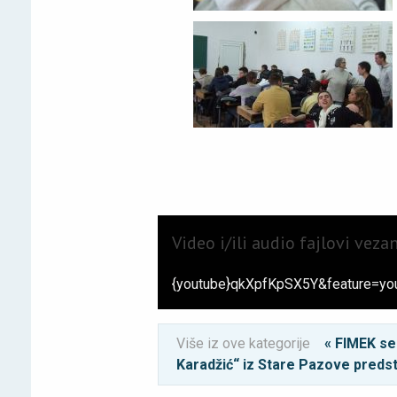
Video i/ili audio fajlovi veza
{youtube}qkXpfKpSX5Y&feature=you
Više iz ove kategorije
« FIMEK se
Karadžić“ iz Stare Pazove predst