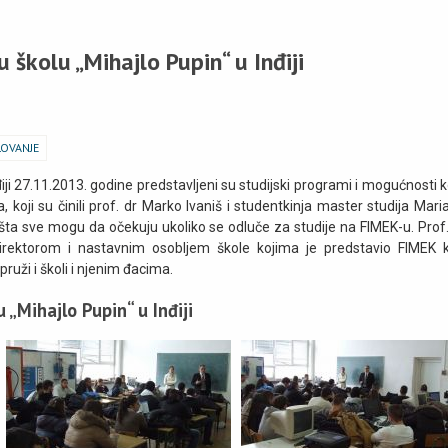
 školu „Mihajlo Pupin“ u Inđiji
OVANJE
nđiji 27.11.2013. godine predstavljeni su studijski programi i mogućnosti k
koji su činili prof. dr Marko Ivaniš i studentkinja master studija Mari
ta sve mogu da očekuju ukoliko se odluče za studije na FIMEK-u. Prof.
irektorom i nastavnim osobljem škole kojima je predstavio FIMEK 
ruži i školi i njenim đacima.
 „Mihajlo Pupin“ u Inđiji