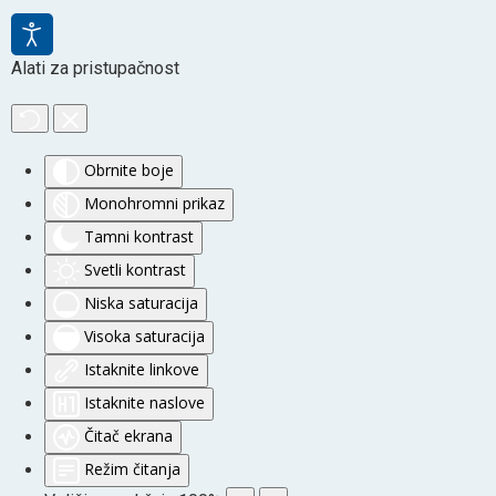
Alati za pristupačnost
Obrnite boje
Monohromni prikaz
Tamni kontrast
Svetli kontrast
Niska saturacija
Visoka saturacija
Istaknite linkove
Istaknite naslove
Čitač ekrana
Režim čitanja