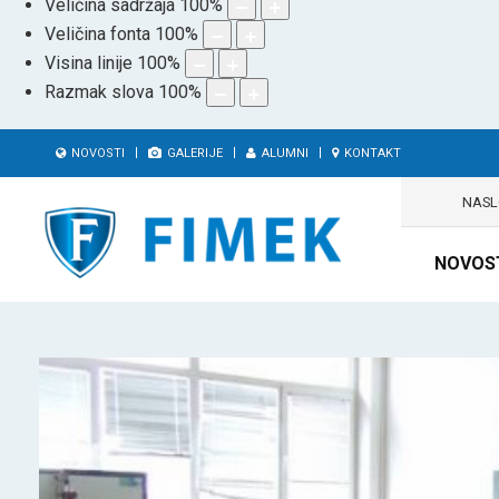
Veličina sadržaja
100
%
Veličina fonta
100
%
Visina linije
100
%
Razmak slova
100
%
NOVOSTI
GALERIJE
ALUMNI
KONTAKT
NAS
NOVOS