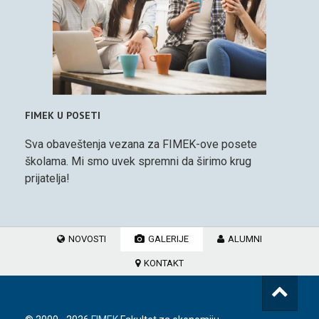
FIMEK U POSETI
Sva obaveštenja vezana za FIMEK-ove posete
školama. Mi smo uvek spremni da širimo krug
prijatelja!
NOVOSTI
GALERIJE
ALUMNI
KONTAKT