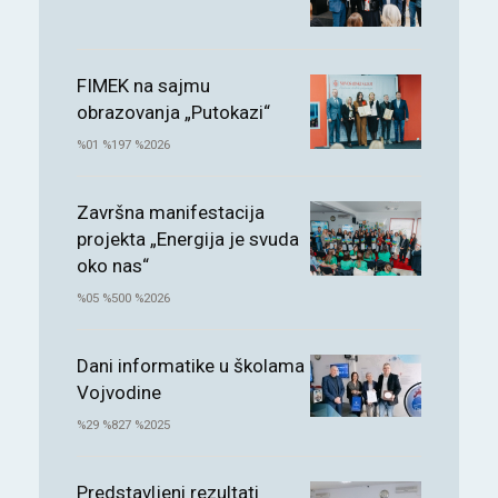
FIMEK na sajmu
obrazovanja „Putokazi“
%01 %197 %2026
Završna manifestacija
projekta „Energija je svuda
oko nas“
%05 %500 %2026
Dani informatike u školama
Vojvodine
%29 %827 %2025
Predstavljeni rezultati