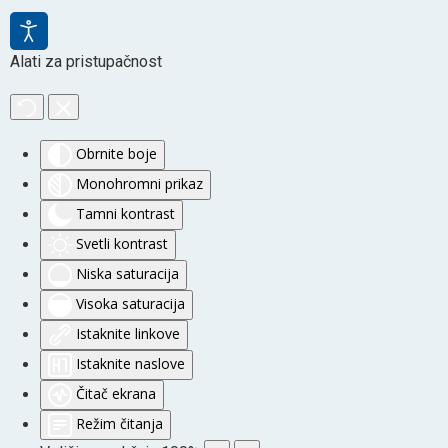
Alati za pristupačnost
Obrnite boje
Monohromni prikaz
Tamni kontrast
Svetli kontrast
Niska saturacija
Visoka saturacija
Istaknite linkove
Istaknite naslove
Čitač ekrana
Režim čitanja