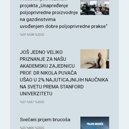
projekta „Unapređenje
poljoprivredne proizvodnje
na gazdinstvima
uvođenjem dobre poljoprivredne prakse“
%09 %508 %2025
JOŠ JEDNO VELIKO
PRIZNANJE ZA NAŠU
AKADEMSKU ZAJEDNICU
PROF. DR NIKOLA PUVAČA
UŠAO U 2% NAJUTICAJNIJIH NAUČNIKA
NA SVETU PREMA STANFORD
UNIVERZITETU
%27 %567 %2025
Svečani prijem brucoša
%25 %805 %2025