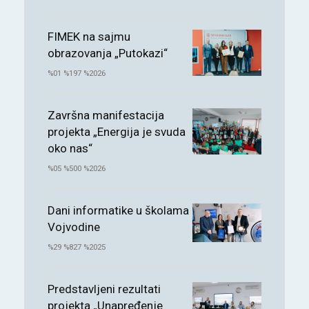
FIMEK na sajmu
obrazovanja „Putokazi“
%01 %197 %2026
Završna manifestacija
projekta „Energija je svuda
oko nas“
%05 %500 %2026
Dani informatike u školama
Vojvodine
%29 %827 %2025
Predstavljeni rezultati
projekta „Unapređenje