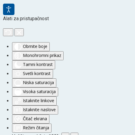
Alati za pristupačnost
Obrnite boje
Monohromni prikaz
Tamni kontrast
Svetli kontrast
Niska saturacija
Visoka saturacija
Istaknite linkove
Istaknite naslove
Čitač ekrana
Režim čitanja