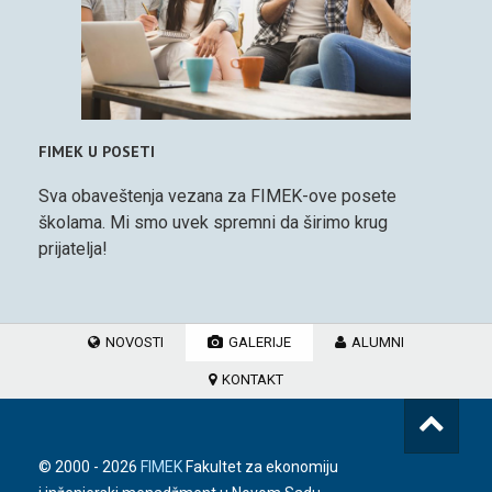
FIMEK U POSETI
Sva obaveštenja vezana za FIMEK-ove posete
školama. Mi smo uvek spremni da širimo krug
prijatelja!
NOVOSTI
GALERIJE
ALUMNI
KONTAKT
© 2000 -
2026
FIMEK
Fakultet za ekonomiju