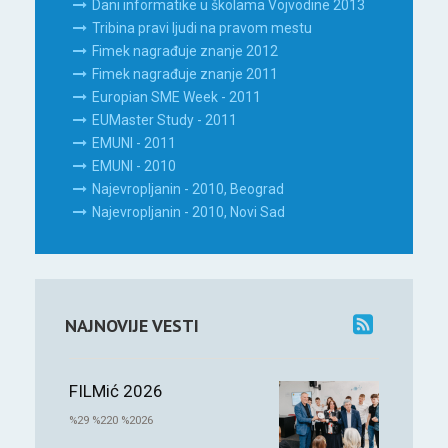
Dani informatike u školama Vojvodine 2013
Tribina pravi ljudi na pravom mestu
Fimek nagrađuje znanje 2012
Fimek nagrađuje znanje 2011
Europian SME Week - 2011
EUMaster Study - 2011
EMUNI - 2011
EMUNI - 2010
Najevropljanin - 2010, Beograd
Najevropljanin - 2010, Novi Sad
NAJNOVIJE VESTI
FILMić 2026
%29 %220 %2026