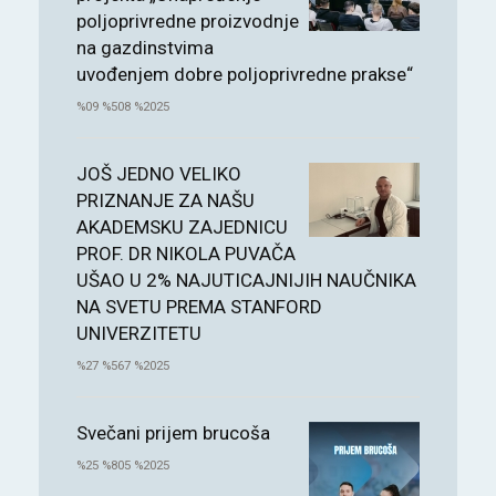
poljoprivredne proizvodnje
na gazdinstvima
uvođenjem dobre poljoprivredne prakse“
%09 %508 %2025
JOŠ JEDNO VELIKO
PRIZNANJE ZA NAŠU
AKADEMSKU ZAJEDNICU
PROF. DR NIKOLA PUVAČA
UŠAO U 2% NAJUTICAJNIJIH NAUČNIKA
NA SVETU PREMA STANFORD
UNIVERZITETU
%27 %567 %2025
Svečani prijem brucoša
%25 %805 %2025