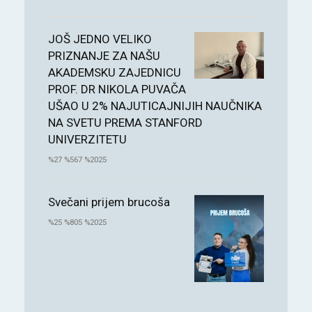
JOŠ JEDNO VELIKO
PRIZNANJE ZA NAŠU
AKADEMSKU ZAJEDNICU
PROF. DR NIKOLA PUVAČA
UŠAO U 2% NAJUTICAJNIJIH NAUČNIKA
NA SVETU PREMA STANFORD
UNIVERZITETU
%27 %567 %2025
Svečani prijem brucoša
%25 %805 %2025