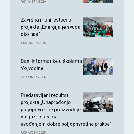
%01 %197 %2026
Završna manifestacija
projekta „Energija je svuda
oko nas“
%05 %500 %2026
Dani informatike u školama
Vojvodine
%29 %827 %2025
Predstavljeni rezultati
projekta „Unapređenje
poljoprivredne proizvodnje
na gazdinstvima
uvođenjem dobre poljoprivredne prakse“
%09 %508 %2025