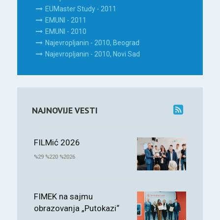
EUMaster Study - 2011
EMUNI - 2011
EMUNI - 2010
Najevropljanin - 2010, Beograd
Najevropljanin - 2010, Novi Sad
NAJNOVIJE VESTI
FILMić 2026
%29 %220 %2026
FIMEK na sajmu
obrazovanja „Putokazi“