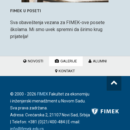
FIMEK U POSETI
Sva obaveštenja vezana za FIMEK-ove posete
školama. Mi smo uvek spremni da širimo krug
prijatelja!
NOVOSTI
GALERIJE
ALUMNI
KONTAKT
© 2000 -
2026
FIMEK
Fakultet za ekonomiju
i inženjerski menadžment u Novom Sadu.
Sva prava zadržana.
Adresa: Cvećarska 2, 21107 Novi Sad, Srbija
| Telefon:
+381 (0)21/400-484
| E-mail:
info@fimek.edu.rs