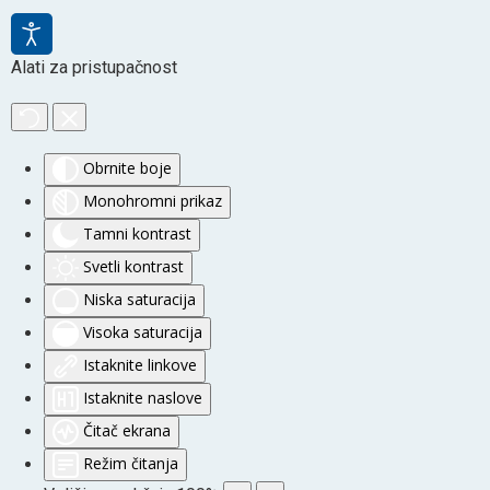
Alati za pristupačnost
Obrnite boje
Monohromni prikaz
Tamni kontrast
Svetli kontrast
Niska saturacija
Visoka saturacija
Istaknite linkove
Istaknite naslove
Čitač ekrana
Režim čitanja