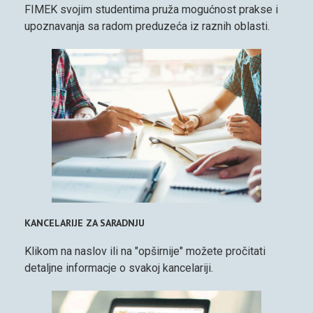
FIMEK svojim studentima pruža mogućnost prakse i
upoznavanja sa radom preduzeća iz raznih oblasti.
KANCELARIJE ZA SARADNJU
Klikom na naslov ili na "opširnije" možete pročitati
detaljne informacje o svakoj kancelariji.