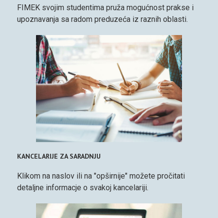
FIMEK svojim studentima pruža mogućnost prakse i
upoznavanja sa radom preduzeća iz raznih oblasti.
KANCELARIJE ZA SARADNJU
Klikom na naslov ili na "opširnije" možete pročitati
detaljne informacje o svakoj kancelariji.