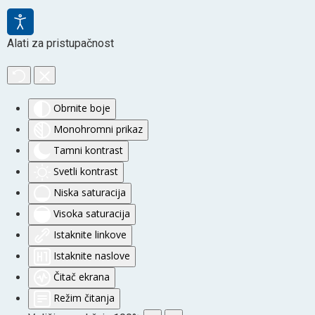
Alati za pristupačnost
Obrnite boje
Monohromni prikaz
Tamni kontrast
Svetli kontrast
Niska saturacija
Visoka saturacija
Istaknite linkove
Istaknite naslove
Čitač ekrana
Režim čitanja