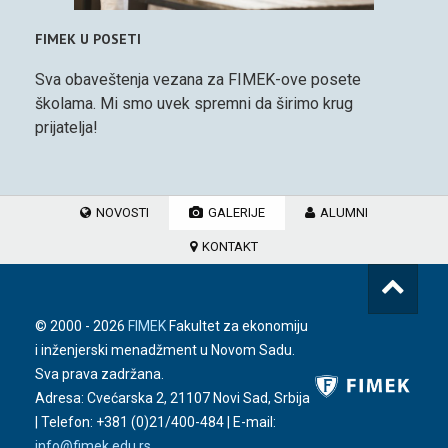
FIMEK U POSETI
Sva obaveštenja vezana za FIMEK-ove posete
školama. Mi smo uvek spremni da širimo krug
prijatelja!
NOVOSTI
GALERIJE
ALUMNI
KONTAKT
© 2000 -
2026
FIMEK
Fakultet za ekonomiju
i inženjerski menadžment u Novom Sadu.
Sva prava zadržana.
Adresa: Cvećarska 2, 21107 Novi Sad, Srbija
| Telefon:
+381 (0)21/400-484
| E-mail:
info@fimek.edu.rs