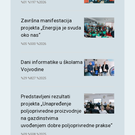
%01 %197 %2026
Završna manifestacija
projekta „Energija je svuda
oko nas“
%05 %500 %2026
Dani informatike u školama
Vojvodine
%29 %827 %2025
Predstavljeni rezultati
projekta „Unapređenje
poljoprivredne proizvodnje
na gazdinstvima
uvođenjem dobre poljoprivredne prakse“
%09 %508 %2025