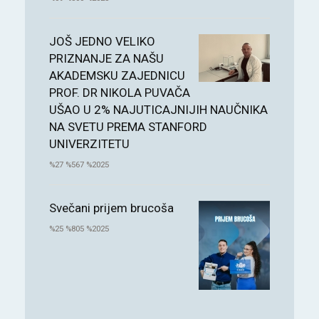
JOŠ JEDNO VELIKO
PRIZNANJE ZA NAŠU
AKADEMSKU ZAJEDNICU
PROF. DR NIKOLA PUVAČA
UŠAO U 2% NAJUTICAJNIJIH NAUČNIKA
NA SVETU PREMA STANFORD
UNIVERZITETU
%27 %567 %2025
Svečani prijem brucoša
%25 %805 %2025