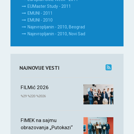
EUMaster Study - 2011
EMUNI - 2011
EMUNI - 2010
Najevropljanin - 2010, Beograd
Najevropljanin - 2010, Novi Sad
NAJNOVIJE VESTI
FILMić 2026
%29 %220 %2026
FIMEK na sajmu
obrazovanja „Putokazi“