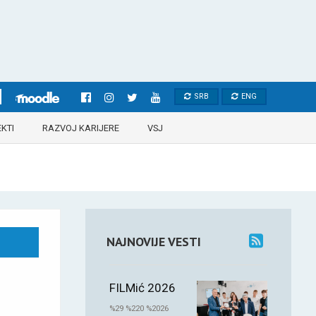
SRB
ENG
KTI
RAZVOJ KARIJERE
VSJ
NAJNOVIJE VESTI
FILMić 2026
%29 %220 %2026