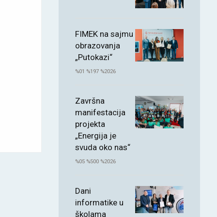
FIMEK na sajmu
obrazovanja
„Putokazi“
%01 %197 %2026
Završna
manifestacija
projekta
„Energija je
svuda oko nas“
%05 %500 %2026
Dani
informatike u
školama