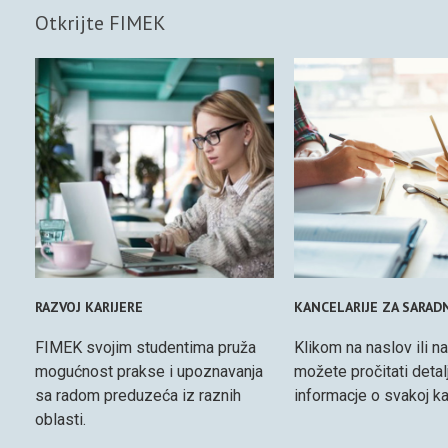
Otkrijte FIMEK
RAZVOJ KARIJERE
KANCELARIJE ZA SARAD
FIMEK svojim studentima pruža
Klikom na naslov ili na
mogućnost prakse i upoznavanja
možete pročitati detal
sa radom preduzeća iz raznih
informacje o svakoj kan
oblasti.