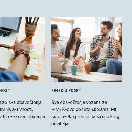
VNOSTI
FIMEK U POSETI
aze sva obaveštenja
Sva obaveštenja vezana za
IMEK aktivnosti,
FIMEK-ove posete školama. Mi
osti u vezi sa tribinama
smo uvek spremni da širimo krug
prijatelja!