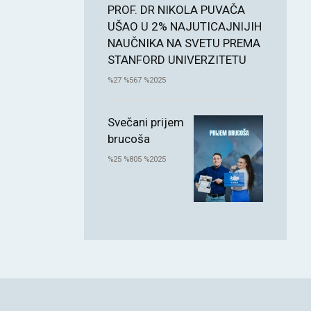
PROF. DR NIKOLA PUVAČA
UŠAO U 2% NAJUTICAJNIJIH
NAUČNIKA NA SVETU PREMA
STANFORD UNIVERZITETU
%27 %567 %2025
Svečani prijem
brucoša
%25 %805 %2025