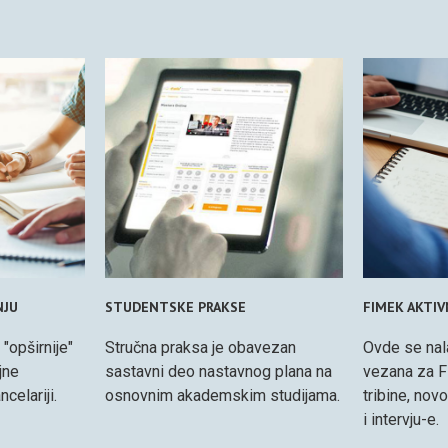
NJU
STUDENTSKE PRAKSE
FIMEK AKTI
 "opširnije"
Stručna praksa je obavezan
Ovde se nal
jne
sastavni deo nastavnog plana na
vezana za F
celariji.
osnovnim akademskim studijama.
tribine, nov
i intervju-e.