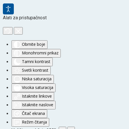
Alati za pristupačnost
Obrnite boje
Monohromni prikaz
Tamni kontrast
Svetli kontrast
Niska saturacija
Visoka saturacija
Istaknite linkove
Istaknite naslove
Čitač ekrana
Režim čitanja