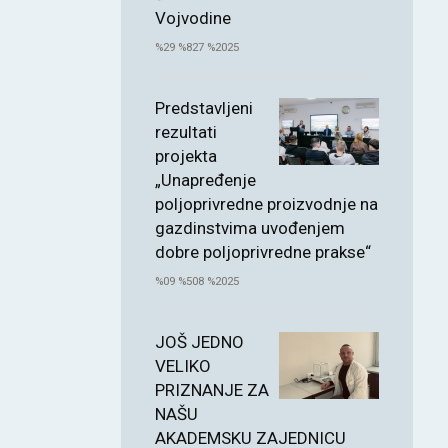
Vojvodine
%29 %827 %2025
Predstavljeni
rezultati
projekta
„Unapređenje
poljoprivredne proizvodnje na
gazdinstvima uvođenjem
dobre poljoprivredne prakse“
%09 %508 %2025
JOŠ JEDNO
VELIKO
PRIZNANJE ZA
NAŠU
AKADEMSKU ZAJEDNICU