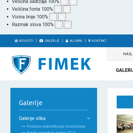
Veličina sadržaja
100
%
Veličina fonta
100
%
Visina linije
100
%
Razmak slova
100
%
NOVOSTI
GALERIJE
ALUMNI
KONTAKT
NAS
GALERI
Galerije
Galerije slika
Proslava reakreditacije Univerziteta
Fimek nagrađuje znanje 2014