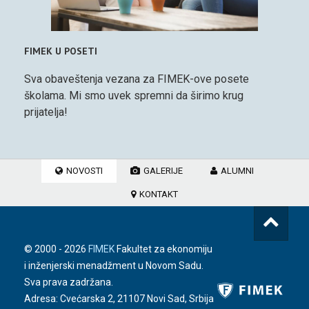
FIMEK U POSETI
Sva obaveštenja vezana za FIMEK-ove posete
školama. Mi smo uvek spremni da širimo krug
prijatelja!
NOVOSTI
GALERIJE
ALUMNI
KONTAKT
© 2000 -
2026
FIMEK
Fakultet za ekonomiju
i inženjerski menadžment u Novom Sadu.
Sva prava zadržana.
Adresa: Cvećarska 2, 21107 Novi Sad, Srbija