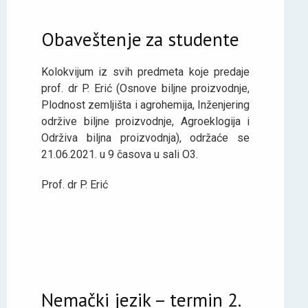
Obaveštenje za studente
Kolokvijum iz svih predmeta koje predaje
prof. dr P. Erić (Osnove biljne proizvodnje,
Plodnost zemljišta i agrohemija, Inženjering
održive biljne proizvodnje, Agroeklogija i
Održiva biljna proizvodnja), održaće se
21.06.2021. u 9 časova u sali O3.
Prof. dr P. Erić
Nemački jezik – termin 2.