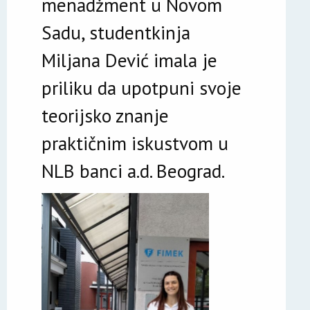
menadžment u Novom
Sadu, studentkinja
Miljana Dević imala je
priliku da upotpuni svoje
teorijsko znanje
praktičnim iskustvom u
NLB banci a.d. Beograd.