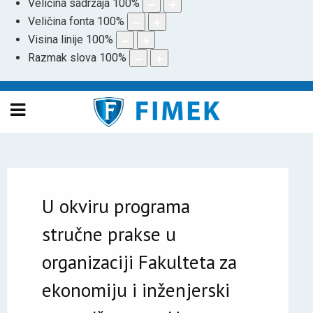
Veličina sadržaja
100
%
Veličina fonta
100
%
Visina linije
100
%
Razmak slova
100
%
U okviru programa
stručne prakse u
organizaciji Fakulteta za
ekonomiju i inženjerski