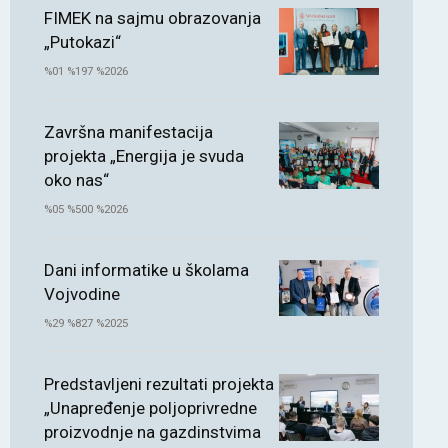
FIMEK na sajmu obrazovanja
„Putokazi“
%01 %197 %2026
Završna manifestacija
projekta „Energija je svuda
oko nas“
%05 %500 %2026
Dani informatike u školama
Vojvodine
%29 %827 %2025
Predstavljeni rezultati projekta
„Unapređenje poljoprivredne
proizvodnje na gazdinstvima