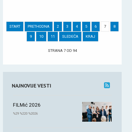
START
PRETHODNA
2
3
4
5
6
7
8
9
10
11
SLEDEĆA
KRAJ
STRANA 7 OD 94
NAJNOVIJE VESTI
FILMić 2026
%29 %220 %2026