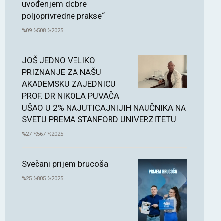
uvođenjem dobre
poljoprivredne prakse“
%09 %508 %2025
JOŠ JEDNO VELIKO
PRIZNANJE ZA NAŠU
AKADEMSKU ZAJEDNICU
PROF. DR NIKOLA PUVAČA
UŠAO U 2% NAJUTICAJNIJIH NAUČNIKA NA
SVETU PREMA STANFORD UNIVERZITETU
%27 %567 %2025
Svečani prijem brucoša
%25 %805 %2025