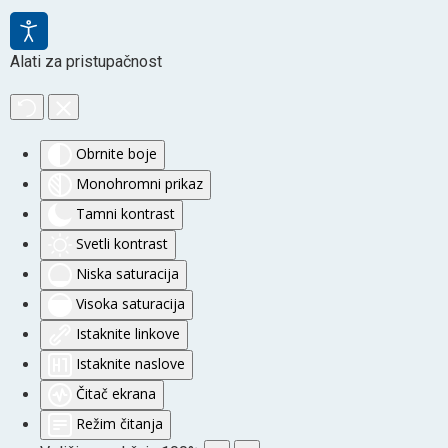
Alati za pristupačnost
Obrnite boje
Monohromni prikaz
Tamni kontrast
Svetli kontrast
Niska saturacija
Visoka saturacija
Istaknite linkove
Istaknite naslove
Čitač ekrana
Režim čitanja