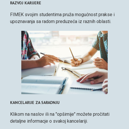
RAZVOJ KARIJERE
FIMEK svojim studentima pruža mogućnost prakse i
upoznavanja sa radom preduzeća iz raznih oblasti.
KANCELARIJE ZA SARADNJU
Klikom na naslov ili na "opširnije" možete pročitati
detaljne informacje o svakoj kancelariji.