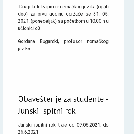
Drugi kolokvijum iz nemačkog jezika (opšti
deo) za prvu godinu održaće se 31. 05.
2021. (ponedeljak) sa početkom u 10.00 h u
učionici o3.
Gordana Bugarski, profesor nemačkog
jezika
Obaveštenje za studente -
Junski ispitni rok
Junski ispitni rok traje od 07.06.2021. do
26.6.2021.