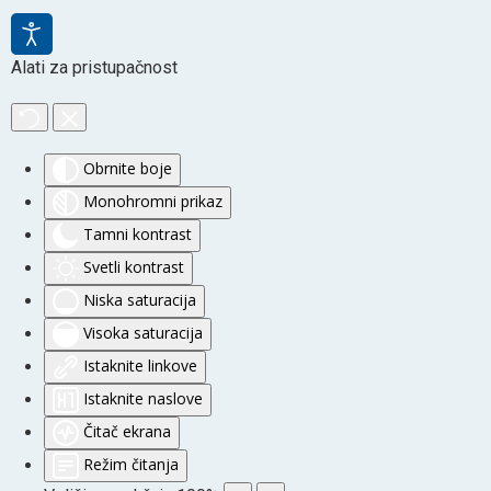
Alati za pristupačnost
Obrnite boje
Monohromni prikaz
Tamni kontrast
Svetli kontrast
Niska saturacija
Visoka saturacija
Istaknite linkove
Istaknite naslove
Čitač ekrana
Režim čitanja