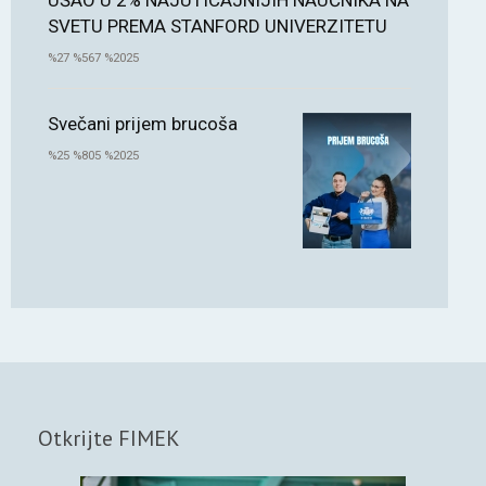
UŠAO U 2% NAJUTICAJNIJIH NAUČNIKA NA
SVETU PREMA STANFORD UNIVERZITETU
%27 %567 %2025
Svečani prijem brucoša
%25 %805 %2025
Otkrijte FIMEK