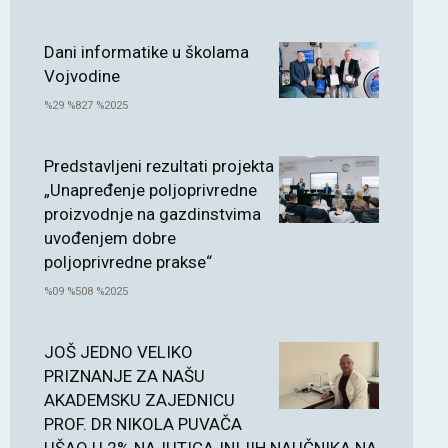
Dani informatike u školama
Vojvodine
%29 %827 %2025
Predstavljeni rezultati projekta
„Unapređenje poljoprivredne
proizvodnje na gazdinstvima
uvođenjem dobre
poljoprivredne prakse“
%09 %508 %2025
JOŠ JEDNO VELIKO
PRIZNANJE ZA NAŠU
AKADEMSKU ZAJEDNICU
PROF. DR NIKOLA PUVAČA