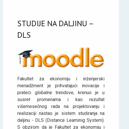
STUDIJE NA DALJINU –
DLS
Fakultet za ekonomiju i inženjerski
menadžment je prihvatajući inovacije i
prateći globalne trendove, krenuo je u
susret promenama i kao rezultat
višemesečnog rada na projektovanju i
realizaciji nastao je sistem studiranja na
daljinu - DLS (Distance Learninig System).
S obzirom da je Fakultet za ekonomiju i