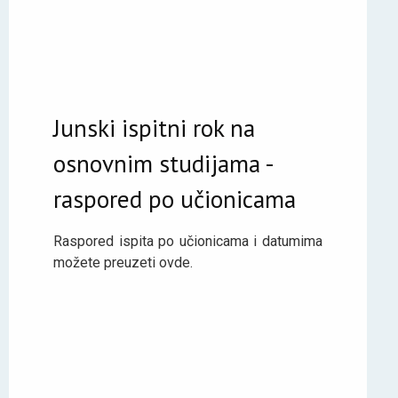
Junski ispitni rok na
osnovnim studijama -
raspored po učionicama
Raspored ispita po učionicama i datumima
možete preuzeti ovde.