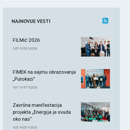
NAJNOVIJE VESTI
FILMić 2026
%29 %220 %2026
FIMEK na sajmu obrazovanja
„Putokazi“
%01 %197 %2026
Završna manifestacija
projekta „Energija je svuda
oko nas“
%05 %500 %2026