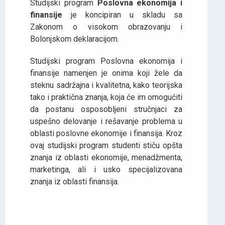
Studijski program
Poslovna ekonomija i
finansije
je koncipiran u skladu sa
Zakonom o visokom obrazovanju i
Bolonjskom deklaracijom.
Studijski program Poslovna ekonomija i
finansije namenjen je onima koji žele da
steknu sadržajna i kvalitetna, kako teorijska
tako i praktična znanja, koja će im omogućiti
da postanu osposobljeni stručnjaci za
uspešno delovanje i rešavanje problema u
oblasti poslovne ekonomije i finansija. Kroz
ovaj studijski program studenti stiču opšta
znanja iz oblasti ekonomije, menadžmenta,
marketinga, ali i usko specijalizovana
znanja iz oblasti finansija.