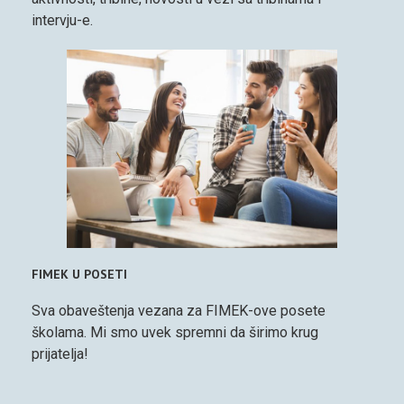
intervju-e.
FIMEK U POSETI
Sva obaveštenja vezana za FIMEK-ove posete
školama. Mi smo uvek spremni da širimo krug
prijatelja!