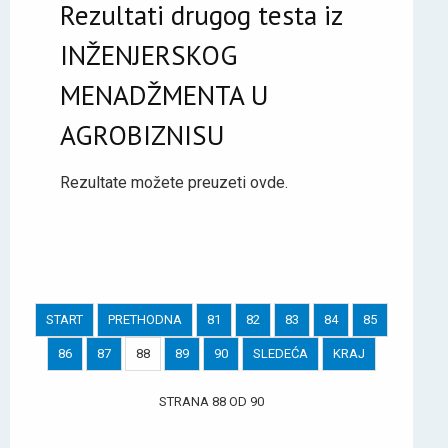
Rezultati drugog testa iz
INŽENJERSKOG
MENADŽMENTA U
AGROBIZNISU
Rezultate možete preuzeti ovde.
START
PRETHODNA
81
82
83
84
85
86
87
88
89
90
SLEDEĆA
KRAJ
STRANA 88 OD 90