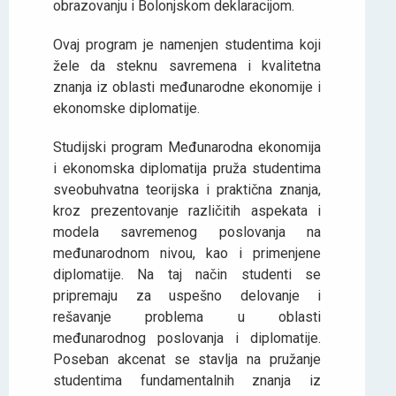
obrazovanju i Bolonjskom deklaracijom.
Ovaj program je namenjen studentima koji
žele da steknu savremena i kvalitetna
znanja iz oblasti međunarodne ekonomije i
ekonomske diplomatije.
Studijski program Međunarodna ekonomija
i ekonomska diplomatija pruža studentima
sveobuhvatna teorijska i praktična znanja,
kroz prezentovanje različitih aspekata i
modela savremenog poslovanja na
međunarodnom nivou, kao i primenjene
diplomatije. Na taj način studenti se
pripremaju za uspešno delovanje i
rešavanje problema u oblasti
međunarodnog poslovanja i diplomatije.
Poseban akcenat se stavlja na pružanje
studentima fundamentalnih znanja iz