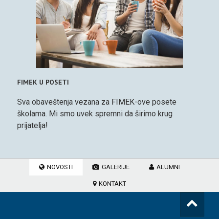
FIMEK U POSETI
Sva obaveštenja vezana za FIMEK-ove posete
školama. Mi smo uvek spremni da širimo krug
prijatelja!
NOVOSTI
GALERIJE
ALUMNI
KONTAKT