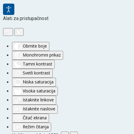
Alati za pristupačnost
Obrnite boje
Monohromni prikaz
Tamni kontrast
Svetli kontrast
Niska saturacija
Visoka saturacija
Istaknite linkove
Istaknite naslove
Čitač ekrana
Režim čitanja