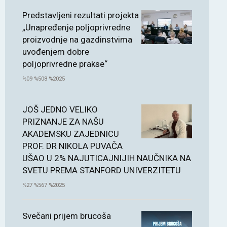
Predstavljeni rezultati projekta
„Unapređenje poljoprivredne
proizvodnje na gazdinstvima
uvođenjem dobre
poljoprivredne prakse“
%09 %508 %2025
JOŠ JEDNO VELIKO
PRIZNANJE ZA NAŠU
AKADEMSKU ZAJEDNICU
PROF. DR NIKOLA PUVAČA
UŠAO U 2% NAJUTICAJNIJIH NAUČNIKA NA
SVETU PREMA STANFORD UNIVERZITETU
%27 %567 %2025
Svečani prijem brucoša