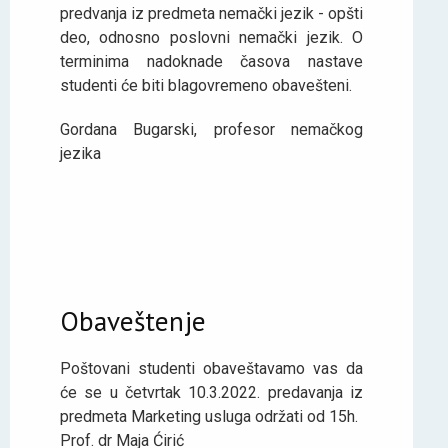
predvanja iz predmeta nemački jezik - opšti
deo, odnosno poslovni nemački jezik. O
terminima nadoknade časova nastave
studenti će biti blagovremeno obavešteni.
Gordana Bugarski, profesor nemačkog
jezika
Obaveštenje
Poštovani studenti obaveštavamo vas da
će se u četvrtak 10.3.2022. predavanja iz
predmeta Marketing usluga održati od 15h.
Prof. dr Maja Ćirić