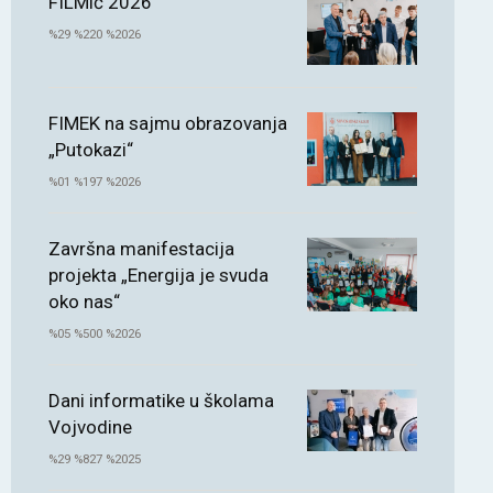
FILMić 2026
%29 %220 %2026
FIMEK na sajmu obrazovanja
„Putokazi“
%01 %197 %2026
Završna manifestacija
projekta „Energija je svuda
oko nas“
%05 %500 %2026
Dani informatike u školama
Vojvodine
%29 %827 %2025