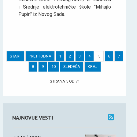
i Srednje elektrotehničke škole "Mihajlo
Pupin" iz Novog Sada.
START
PRETHODNA
1
2
3
4
5
6
7
8
9
10
SLEDEĆA
KRAJ
STRANA 5 OD 71
NAJNOVIJE VESTI