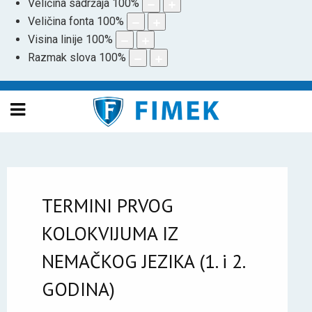
Veličina sadržaja
100
%
Veličina fonta
100
%
Visina linije
100
%
Razmak slova
100
%
TERMINI PRVOG
KOLOKVIJUMA IZ
NEMAČKOG JEZIKA (1. i 2.
GODINA)