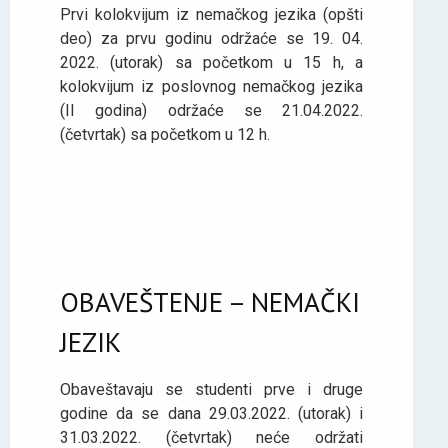
Prvi kolokvijum iz nemačkog jezika (opšti
deo) za prvu godinu održaće se 19. 04.
2022. (utorak) sa početkom u 15 h, a
kolokvijum iz poslovnog nemačkog jezika
(II godina) održaće se 21.04.2022.
(četvrtak) sa početkom u 12 h.
OBAVEŠTENJE – NEMAČKI
JEZIK
Obaveštavaju se studenti prve i druge
godine da se dana 29.03.2022. (utorak) i
31.03.2022. (četvrtak) neće održati