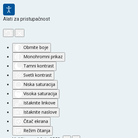
Alati za pristupačnost
Obrnite boje
Monohromni prikaz
Tamni kontrast
Svetli kontrast
Niska saturacija
Visoka saturacija
Istaknite linkove
Istaknite naslove
Čitač ekrana
Režim čitanja