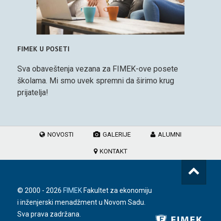
FIMEK U POSETI
Sva obaveštenja vezana za FIMEK-ove posete
školama. Mi smo uvek spremni da širimo krug
prijatelja!
NOVOSTI
GALERIJE
ALUMNI
KONTAKT
© 2000 -
2026
FIMEK
Fakultet za ekonomiju
i inženjerski menadžment u Novom Sadu.
Sva prava zadržana.