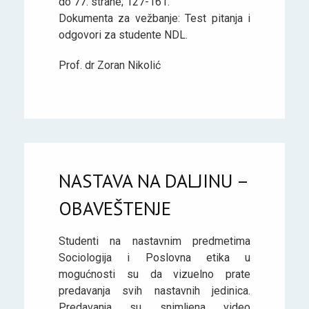
do 77. strane; 127-161.
Dokumenta za vežbanje: Test pitanja i
odgovori za studente NDL.
Prof. dr Zoran Nikolić
NASTAVA NA DALJINU –
OBAVEŠTENJE
Studenti na nastavnim predmetima
Sociologija i Poslovna etika u
mogućnosti su da vizuelno prate
predavanja svih nastavnih jedinica.
Predavanja su snimljena video