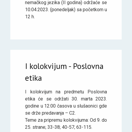
nemačkog jezika (II godina) održaće se
10.04.2023. (ponedeljak) sa početkom u
12 h.
I kolokvijum - Poslovna
etika
I kolokvijum na predmetu Poslovna
etika će se održati 30. marta 2023.
godine u 12:00 časova u slušaonici gde
se drže predavanja – C2.
Teme za pripremu kolokvijuma: Od 9. do
25. strane; 33-38; 40-57; 63-115.