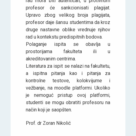
rad mora biti autentičan, u protivnom
profesor će sankcionisati plagijat.
Upravo zbog velikog broja plagijata,
profesor daje šansu studentima da kroz
druge nastavne oblike vrednuje njihov
rad u kontekstu predispitnih bodova.
Polaganje ispita se obavlja u
prostorijama fakulteta ili u
akreditovanim centrima.
Literatura za ispit se nalazi na fakultetu,
a ispitna pitanja kao i pitanja za
kontrolne testove, kolokvijume i
vežbanje, na moodle platformi. Ukoliko
je nemoguć pristup ovoj platformi,
studenti se mogu obratiti profesoru na
način koji je saopšten.
Prof. dr Zoran Nikolić