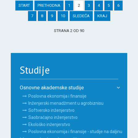
START
PRETHODNA
1
2
3
4
5
6
7
8
9
10
SLEDEĆA
KRAJ
STRANA 2 OD 90
Studije
Osnovne akademske studije
Poslovna ekonomija i finansije
Inženjerski menadžment u agrobiznisu
Softversko inženjerstvo
Saobraćajno inženjerstvo
Ekološko inženjerstvo
Poslovna ekonomija i finansije - studije na daljinu