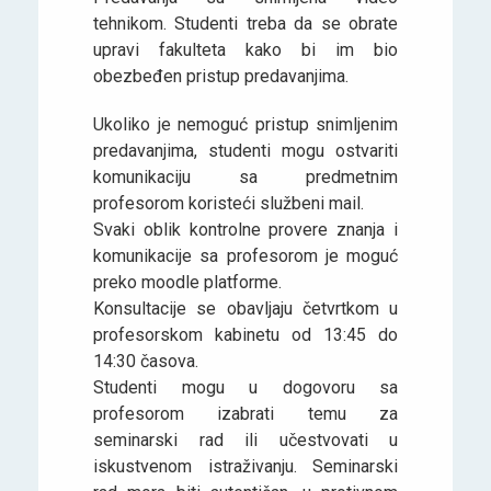
tehnikom. Studenti treba da se obrate
upravi fakulteta kako bi im bio
obezbeđen pristup predavanjima.
Ukoliko je nemoguć pristup snimljenim
predavanjima, studenti mogu ostvariti
komunikaciju sa predmetnim
profesorom koristeći službeni mail.
Svaki oblik kontrolne provere znanja i
komunikacije sa profesorom je moguć
preko moodle platforme.
Konsultacije se obavljaju četvrtkom u
profesorskom kabinetu od 13:45 do
14:30 časova.
Studenti mogu u dogovoru sa
profesorom izabrati temu za
seminarski rad ili učestvovati u
iskustvenom istraživanju. Seminarski