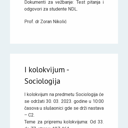
Dokumenti za vežbanje: Test pitanja i
odgovori za studente NDL.
Prof. dr Zoran Nikolić
I kolokvijum -
Sociologija
I kolokvijum na predmetu Sociologija će
se održati 30. 03. 2023. godine u 10:00
časova u slušaonici gde se drži nastava
– C2.
Teme za pripremu kolokvijuma: Od 33.