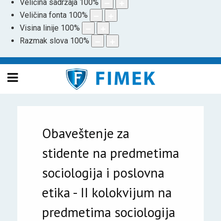
Veličina sadržaja
100
%
Veličina fonta
100
%
Visina linije
100
%
Razmak slova
100
%
Obaveštenje za
stidente na predmetima
sociologija i poslovna
etika - II kolokvijum na
predmetima sociologija