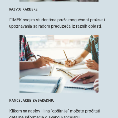
RAZVOJ KARIJERE
FIMEK svojim studentima pruža mogućnost prakse i
upoznavanja sa radom preduzeća iz raznih oblasti.
KANCELARIJE ZA SARADNJU
Klikom na naslov ili na "opširnije" možete pročitati
detaljne informacje o svakoj kancelariji.