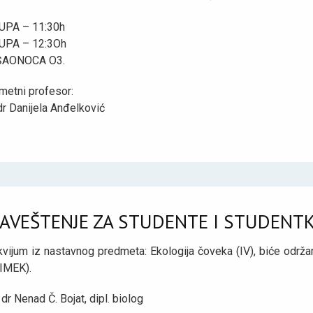
UPA – 11:30h
UPA – 12:3Oh
ŠAONOCA O3.
metni profesor:
dr Danijela Anđelković
AVEŠTENJE ZA STUDENTE I STUDENTK
vijum iz nastavnog predmeta: Ekologija čoveka (IV), biće održa
IMEK).
 dr Nenad Č. Bojat, dipl. biolog