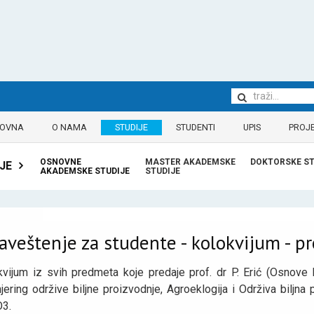
LOVNA
O NAMA
STUDIJE
STUDENTI
UPIS
PROJE
OSNOVNE
MASTER AKADEMSKE
DOKTORSKE ST
JE
AKADEMSKE STUDIJE
STUDIJE
veštenje za studente - kolokvijum - prof
kvijum iz svih predmeta koje predaje prof. dr P. Erić (Osnove b
jering održive biljne proizvodnje, Agroeklogija i Održiva biljn
O3.