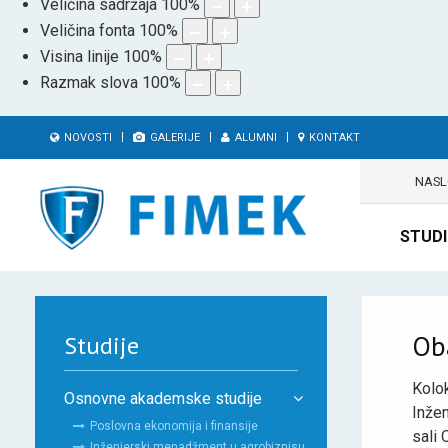
Veličina sadržaja
100
%
Veličina fonta
100
%
Visina linije
100
%
Razmak slova
100
%
NOVOSTI
GALERIJE
ALUMNI
KONTAKT
NAS
STUDI
Oba
Studije
Kolo
Osnovne akademske studije
Inžen
Poslovna ekonomija i finansije
sali 
Inženjerski menadžment u agrobiznisu