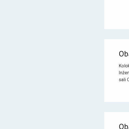
Ob
Kolo
Inžen
sali 
Ob