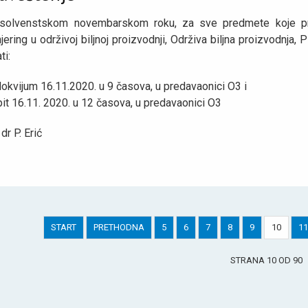
solvenstskom novembarskom roku, za sve predmete koje preda
jering u održivoj biljnoj proizvodnji, Održiva biljna proizvodnja,
ti:
lokvijum 16.11.2020. u 9 časova, u predavaonici O3 i
pit 16.11. 2020. u 12 časova, u predavaonici O3
 dr P. Erić
START
PRETHODNA
5
6
7
8
9
10
11
STRANA 10 OD 90