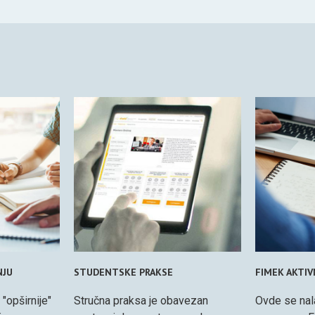
NJU
STUDENTSKE PRAKSE
FIMEK AKTI
 "opširnije"
Stručna praksa je obavezan
Ovde se nal