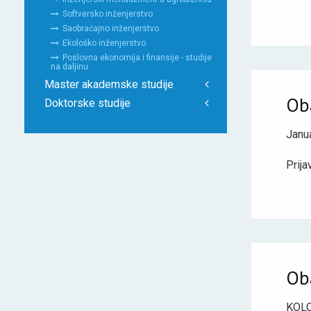
Softversko inženjerstvo
Saobraćajno inženjerstvo
Ekološko inženjerstvo
Poslovna ekonomija i finansije - studije
na daljinu
Master akademske studije
Ob
Doktorske studije
Janua
Prija
Ob
KOLO