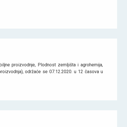
iljne proizvodnje, Plodnost zemljišta i agrohemija,
a proizvodnja), održaće se 07.12.2020. u 12 časova u