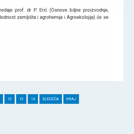
je prof. dr P. Erić (Osnove biljne proizvodnje,
 Plodnost zemljišta i agrohemija i Agroekolojija) će se
12
13
14
SLEDEĆA
KRAJ