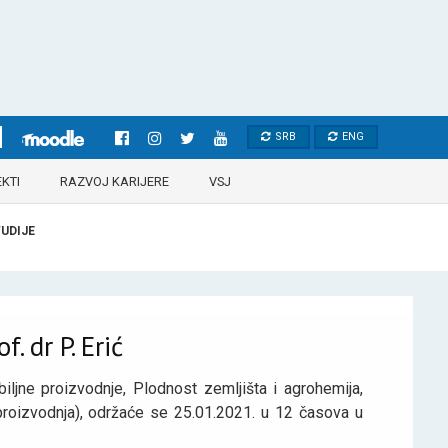
SRB
ENG
KTI
RAZVOJ KARIJERE
VSJ
UDIJE
. dr P. Erić
iljne proizvodnje, Plodnost zemljišta i agrohemija,
a proizvodnja), održaće se 25.01.2021. u 12 časova u