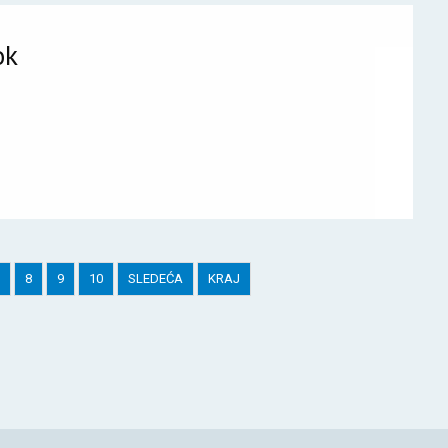
ok
8
9
10
SLEDEĆA
KRAJ