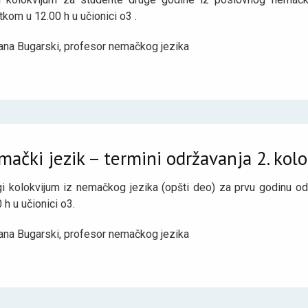
kom u 12.00 h u učionici o3 .
ana Bugarski, profesor nemačkog jezika
ački jezik – termini održavanja 2. kol
i kolokvijum iz nemačkog jezika (opšti deo) za prvu godinu od
 h u učionici o3.
ana Bugarski, profesor nemačkog jezika