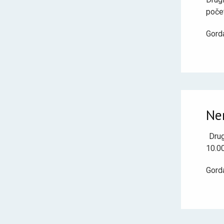
počet
Gord
Nem
Drug
10.00
Gord