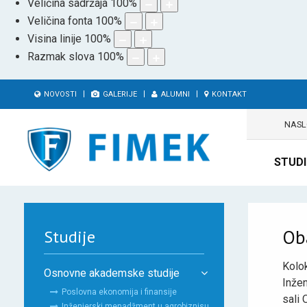
Veličina sadržaja
100
%
Veličina fonta
100
%
Visina linije
100
%
Razmak slova
100
%
NOVOSTI
GALERIJE
ALUMNI
KONTAKT
NAS
STUDI
Ob
Studije
Kolo
Osnovne akademske studije
Inžen
Poslovna ekonomija i finansije
sali 
Inženjerski menadžment u agrobiznisu