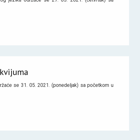
okvijuma
ržaće se 31. 05. 2021. (ponedeljak) sa početkom u