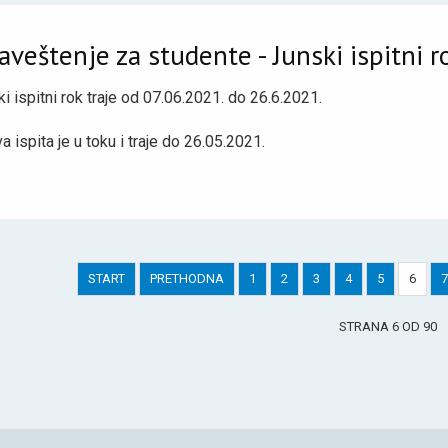
veštenje za studente - Junski ispitni r
i ispitni rok traje od 07.06.2021. do 26.6.2021.
va ispita je u toku i traje do 26.05.2021.
START
PRETHODNA
1
2
3
4
5
6
7
STRANA 6 OD 90