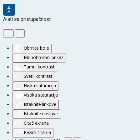
Alati za pristupačnost
Obrnite boje
Monohromni prikaz
Tamni kontrast
Svetli kontrast
Niska saturacija
Visoka saturacija
Istaknite linkove
Istaknite naslove
Čitač ekrana
Režim čitanja