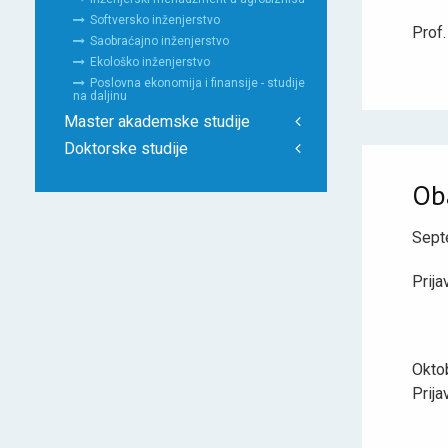
Softversko inženjerstvo
Prof.
Saobraćajno inženjerstvo
Ekološko inženjerstvo
Poslovna ekonomija i finansije - studije
na daljinu
Master akademske studije
Doktorske studije
Ob
Septe
Prija
Oktob
Prija