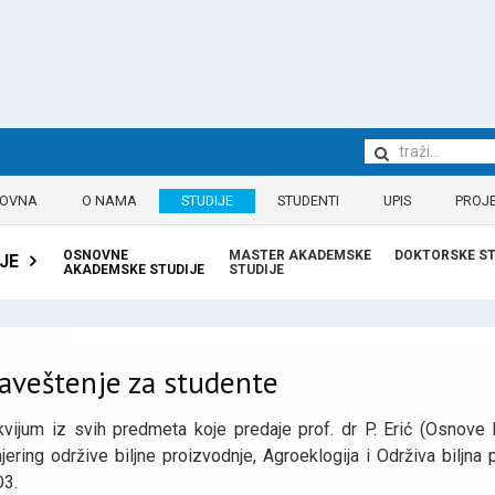
LOVNA
O NAMA
STUDIJE
STUDENTI
UPIS
PROJE
OSNOVNE
MASTER AKADEMSKE
DOKTORSKE ST
JE
AKADEMSKE STUDIJE
STUDIJE
aveštenje za studente
kvijum iz svih predmeta koje predaje prof. dr P. Erić (Osnove b
jering održive biljne proizvodnje, Agroeklogija i Održiva biljn
O3.