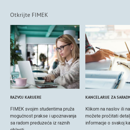
Otkrijte FIMEK
RAZVOJ KARIJERE
KANCELARIJE ZA SARAD
FIMEK svojim studentima pruža
Klikom na naslov ili na
mogućnost prakse i upoznavanja
možete pročitati detal
sa radom preduzeća iz raznih
informacje o svakoj kan
oblasti.