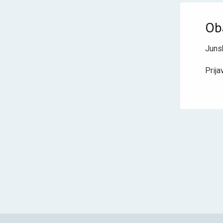
Oba
Junsk
Prija