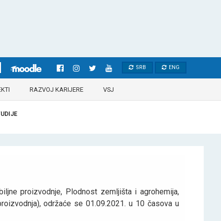
SRB
ENG
KTI
RAZVOJ KARIJERE
VSJ
UDIJE
iljne proizvodnje, Plodnost zemljišta i agrohemija,
a proizvodnja), održaće se 01.09.2021. u 10 časova u