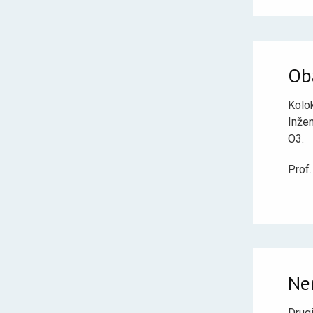
Ob
Kolo
Inžen
O3.
Prof.
Nem
Drug