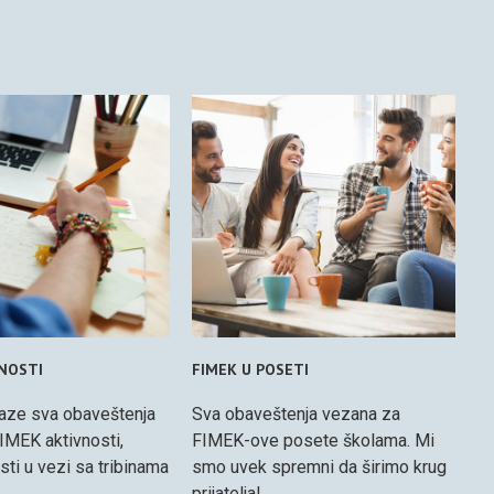
VNOSTI
FIMEK U POSETI
aze sva obaveštenja
Sva obaveštenja vezana za
IMEK aktivnosti,
FIMEK-ove posete školama. Mi
osti u vezi sa tribinama
smo uvek spremni da širimo krug
prijatelja!