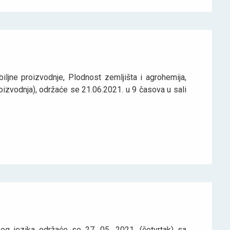
iljne proizvodnje, Plodnost zemljišta i agrohemija,
proizvodnja), održaće se 21.06.2021. u 9 časova u sali
g jezika održaće se 27. 05. 2021. (četvrtak) sa