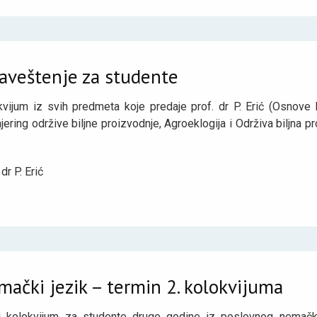
aveštenje za studente
kvijum iz svih predmeta koje predaje prof. dr P. Erić (Osnove b
jering održive biljne proizvodnje, Agroeklogija i Održiva biljna 
 dr P. Erić
ački jezik – termin 2. kolokvijuma
i kolokvijum za studente druge godine iz poslovnog nemačko