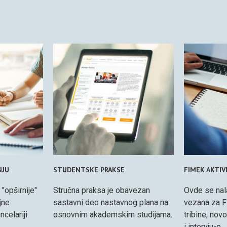
NJU
STUDENTSKE PRAKSE
FIMEK AKTI
 "opširnije"
Stručna praksa je obavezan
Ovde se nal
jne
sastavni deo nastavnog plana na
vezana za F
celariji.
osnovnim akademskim studijama.
tribine, nov
i intervju-e.