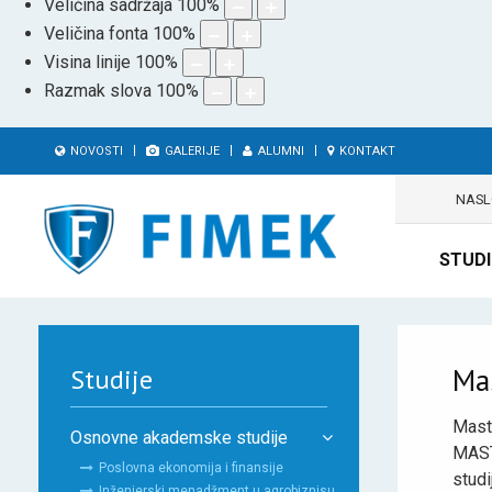
Veličina sadržaja
100
%
Veličina fonta
100
%
Visina linije
100
%
Razmak slova
100
%
NOVOSTI
GALERIJE
ALUMNI
KONTAKT
NAS
STUDI
Ma
Studije
Mast
Osnovne akademske studije
MAS
Poslovna ekonomija i finansije
stud
Inženjerski menadžment u agrobiznisu