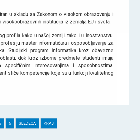
iran u skladu sa Zakonom o visokom obrazovanju i
 visokoobrazovnih institucija iz zemalјa EU i sveta.
 profila kako u našoj zemlјi, tako i u inostranstvu.
 profesiju master informatičara i osposoblјavanje za
a. Studijski program Informatika kroz obavezne
oblasti, dok kroz izborne predmete studenti imaju
 specifičnim interesovanjima i sposobnostima.
t stiče kompetencije koje su u funkciji kvalitetnog
5
6
SLEDEĆA
KRAJ