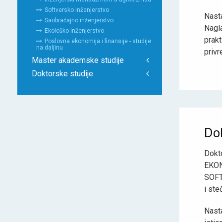
Softversko inženjerstvo
Nast
Saobraćajno inženjerstvo
Nagla
Ekološko inženjerstvo
prak
Poslovna ekonomija i finansije - studije
na daljinu
privr
Master akademske studije
Doktorske studije
Do
Dokt
EKO
SOFT
i st
Nast