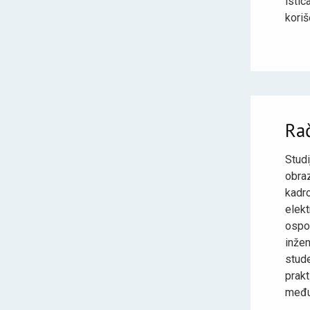
istic
kori
Rač
Stud
obra
kadro
elek
ospo
inže
stud
prak
međun