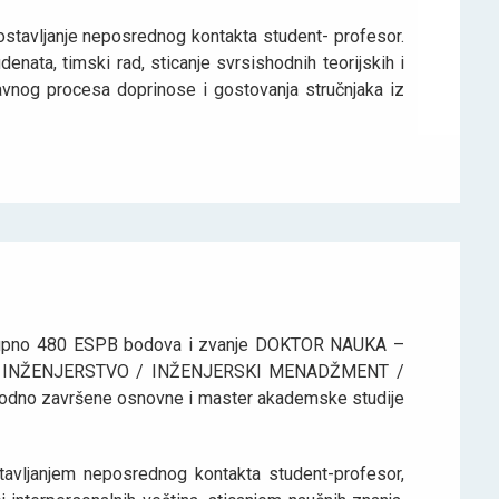
stavljanje neposrednog kontakta student- profesor.
denata, timski rad, sticanje svrsishodnih teorijskih i
tavnog procesa doprinose i gostovanja stručnjaka iz
se ukupno 480 ESPB bodova i zvanje DOKTOR NAUKA –
 INŽENJERSTVO / INŽENJERSKI MENADŽMENT /
odno završene osnovne i master akademske studije
avljanjem neposrednog kontakta student-profesor,