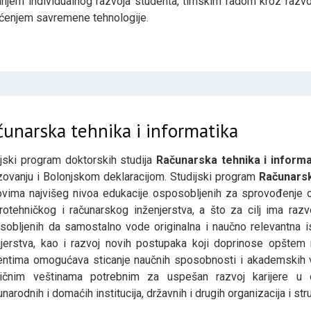
anjem individualnog razvoja studenta, timskim radom kroz razvoj
šćenjem savremene tehnologije.
unarska tehnika i informatika
ijski program doktorskih studija
Računarska tehnika i informa
zovanju i Bolonjskom deklaracijom. Studijski program
Računarsk
vima najvišeg nivoa edukacije osposobljenih za sprovođenje ori
trotehničkog i računarskog inženjerstva, a što za cilj ima razv
sobljenih da samostalno vode originalna i naučno relevantna is
njerstva, kao i razvoj novih postupaka koji doprinose opštem 
entima omogućava sticanje naučnih sposobnosti i akademskih ve
tičnim veštinama potrebnim za uspešan razvoj karijere u o
arodnih i domaćih institucija, državnih i drugih organizacija i stru