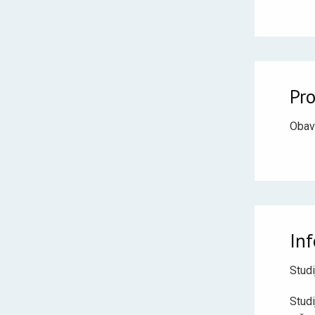
Pr
Obav
In
Stud
Stud