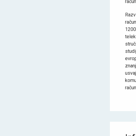
račun
Razv
račun
1200
telek
struč
studi
evro
znan
usva
komu
račun