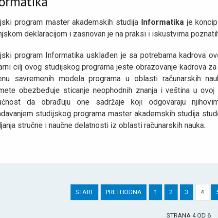
formatika
ijski program master akademskih studija
Informatika
je koncip
jskom deklaracijom i zasnovan je na praksi i iskustvima poznatih
jski program Informatika usklađen je sa potrebama kadrova ovog
rni cilj ovog studijskog programa jeste obrazovanje kadrova za
enu savremenih modela programa u oblasti računarskih nauk
mete obezbeđuje sticanje neophodnih znanja i veština u ovoj 
ćnost da obrađuju one sadržaje koji odgovaraju njihovim
adavanjem studijskog programa master akademskih studija studen
јanja stručne i naučne delatnosti iz oblasti računarskih nauka.
START
PRETHODNA
1
2
3
4
STRANA 4 OD 6