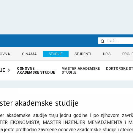
LOVNA
O NAMA
STUDIJE
STUDENTI
UPIS
PROJE
OSNOVNE
MASTER AKADEMSKE
DOKTORSKE ST
JE
AKADEMSKE STUDIJE
STUDIJE
ster akademske studije
er akademske studije traju jednu godine i po njihovom zav
TER EKONOMISTA, MASTER INŽENJER MENADŽMENTA i MAST
ija jeste prethodno završene osnovne akademske studije i steč