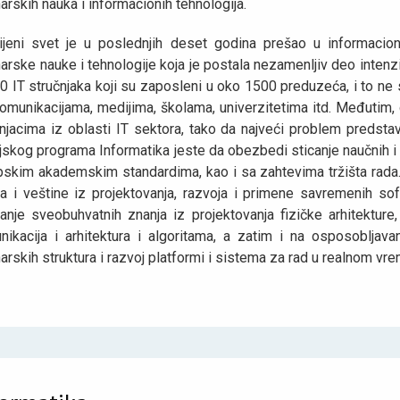
arskih nauka i informacionih tehnologija.
ijeni svet je u poslednjih deset godina prešao u informacio
arske nauke i tehnologije koja je postala nezamenljiv deo intenz
0 IT stručnjaka koji su zaposleni u oko 1500 preduzeća, i to n
omunikacijama, medijima, školama, univerzitetima itd. Međutim,
njacima iz oblasti IT sektora, tako da najveći problem predstavl
jskog programa Informatika jeste da obezbedi sticanje naučnih i s
pskim akademskim standardima, kao i sa zahtevima tržišta rada
ja i veštine iz projektovanja, razvoja i primene savremenih so
janje sveobuhvatnih znanja iz projektovanja fizičke arhitektu
nikacija i arhitektura i algoritama, a zatim i na osposoblјav
arskih struktura i razvoj platformi i sistema za rad u realnom vr