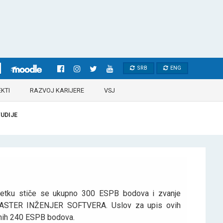
SRB
ENG
KTI
RAZVOJ KARIJERE
VSJ
UDIJE
ršetku stiče se ukupno 300 ESPB bodova i zvanje
ER INŽENJER SOFTVERA. Uslov za upis ovih
enih 240 ESPB bodova.