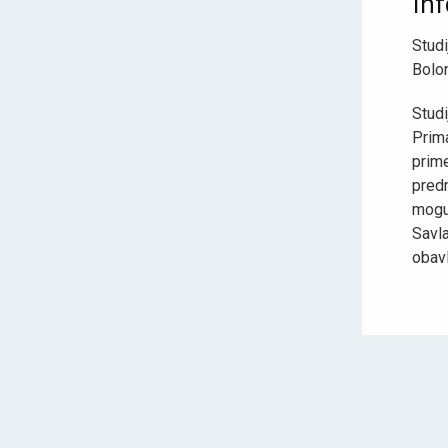
In
Stud
Bolon
Studi
Prima
prim
pred
mogu
Savl
obavl