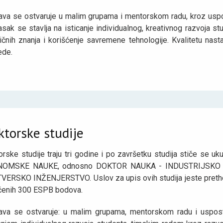
ava se ostvaruje u malim grupama i mentorskom radu, kroz uspo
sak se stavlja na isticanje individualnog, kreativnog razvoja stu
tičnih znanja i korišćenje savremene tehnologije. Kvalitetu nas
ede.
ktorske studije
orske studije traju tri godine i po završetku studija stiče 
NOMSKE NAUKE, odnosno DOKTOR NAUKA - INDUSTRIJSKO
VERSKO INŽENJERSTVO. Uslov za upis ovih studija jeste preth
ečenih 300 ESPB bodova.
ava se ostvaruje: u malim grupama, mentorskom radu i uspost