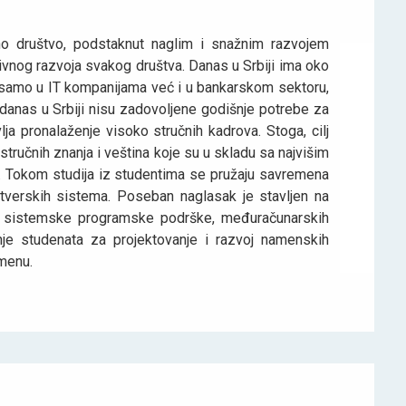
no društvo, podstaknut naglim i snažnim razvojem
ivnog razvoja svakog društva. Danas u Srbiji ima oko
e samo u IT kompanijama već i u bankarskom sektoru,
 danas u Srbiji nisu zadovoljene godišnje potrebe za
ja pronalaženje visoko stručnih kadrova. Stoga, cilj
tručnih znanja i veština koje su u skladu sa najvišim
. Tokom studija iz studentima se pružaju savremena
ftverskih sistema. Poseban naglasak je stavljen na
re, sistemske programske podrške, međuračunarskih
anje studenata za projektovanje i razvoj namenskih
emenu.