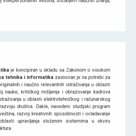
 interpersonalnih veština, sticanjem naučnih znanja,
tika
je koncipiran u skladu sa Zakonom o visokom
a tehnika i informatika
zasnovan je na potrebi za
ginalnih i naučno relevantnih istraživanja u oblasti
oj nauke, kritičkog mišljenja i obrazovanje kadrova
traživanja u oblasti elektrotehničkog i računarskog
razvoju društva. Dakle, navedeni studijski program
ština, razvoj kreativnih sposobnosti i ovladavanje
blasti upravljanja složenim sistemima u okviru
ktura.