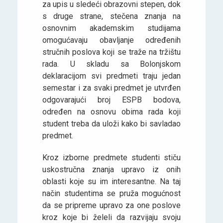
za upis u sledeći obrazovni stepen, dok
s druge strane, stečena znanja na
osnovnim akademskim studijama
omogućavaju obavljanje određenih
stručnih poslova koji se traže na tržištu
rada. U skladu sa Bolonjskom
deklaracijom svi predmeti traju jedan
semestar i za svaki predmet je utvrđen
odgovarajući broj ESPB bodova,
određen na osnovu obima rada koji
student treba da uloži kako bi savladao
predmet.
Kroz izborne predmete studenti stiču
uskostručna znanja upravo iz onih
oblasti koje su im interesantne. Na taj
način studentima se pruža mogućnost
da se pripreme upravo za one poslove
kroz koje bi želeli da razvijaju svoju