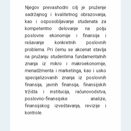
Njegov prevashodni cilj je pruženje
sadržajnog i kvalitetnog obrazovanja,
kao i osposobljavanje studenata za
kompetentno delovanje na polju
poslovne ekonomije i finansija i
rešavanje konkretnih poslovnih
problema. Pri čemu se akcenat stavlja
na pružanju studentima fundamentalnih
znanja iz mikro i makroekonomije,
menadžmenta i marketinga, kao i usko
specijalizovanih znanja iz poslovnih
finansija, javnih finansija, finansijskih
tržišta i institucija, računovodstva,
poslovno-finansijske analize,
finansijskog izveštavanja, revizije i
kontrole.