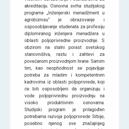
akreditaciju. Osnovna svrha studijskog
programa „Inženjerski menadžment u
agrobiznisu“ je obrazovanje i
osposobljavanje studenata za profesiju
diplomiranog inženjera menadžera u
oblasti poljoprivredne proizvodnje. S
obzirom na stalni porast svetskog
stanovništva, rastu i zahtevi za
povećanom proizvodnjom hrane. Samim
tim, kao neophodnost se pojavljuje
potreba za mladim i kompetentnim
kadrovima iz oblasti poljoprivrede, koji
će biti osposobljeni da organizuju i
vode poljoprivrednu proizvodnju na
visoko produktivnim osnovama.
Studijski program je prilagođen
potrebama razvoja poljoprivrede Srbije,
posebno njenog sve značajnijeg