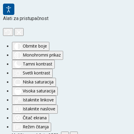
Alati za pristupačnost
Obrnite boje
Monohromni prikaz
Tamni kontrast
Svetli kontrast
Niska saturacija
Visoka saturacija
Istaknite linkove
Istaknite naslove
Čitač ekrana
Režim čitanja