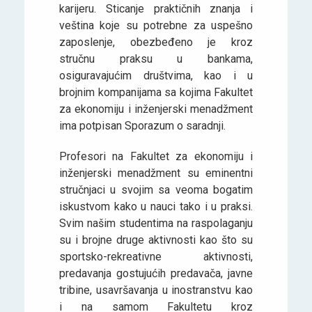
karijeru. Sticanje praktičnih znanja i
veština koje su potrebne za uspešno
zaposlenje, obezbeđeno je kroz
stručnu praksu u bankama,
osiguravajućim društvima, kao i u
brojnim kompanijama sa kojima Fakultet
za ekonomiju i inženjerski menadžment
ima potpisan Sporazum o saradnji.
Profesori na Fakultet za ekonomiju i
inženjerski menadžment su eminentni
stručnjaci u svojim sa veoma bogatim
iskustvom kako u nauci tako i u praksi.
Svim našim studentima na raspolaganju
su i brojne druge aktivnosti kao što su
sportsko-rekreativne aktivnosti,
predavanja gostujućih predavača, javne
tribine, usavršavanja u inostranstvu kao
i na samom Fakultetu kroz