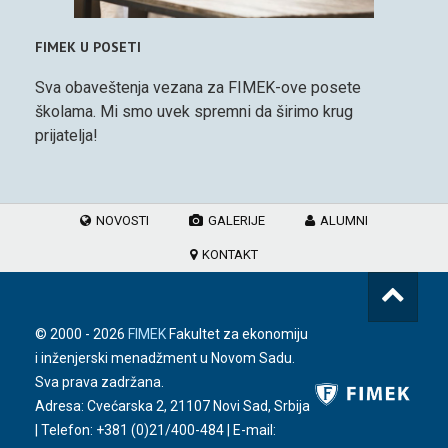
FIMEK U POSETI
Sva obaveštenja vezana za FIMEK-ove posete
školama. Mi smo uvek spremni da širimo krug
prijatelja!
NOVOSTI
GALERIJE
ALUMNI
KONTAKT
© 2000 -
2026
FIMEK
Fakultet za ekonomiju
i inženjerski menadžment u Novom Sadu.
Sva prava zadržana.
Adresa: Cvećarska 2, 21107 Novi Sad, Srbija
| Telefon:
+381 (0)21/400-484
| E-mail: