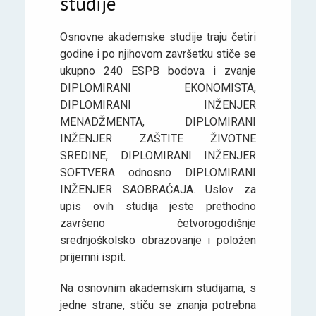
studije
Osnovne akademske studije traju četiri
godine i po njihovom završetku stiče se
ukupno 240 ESPB bodova i zvanje
DIPLOMIRANI EKONOMISTA,
DIPLOMIRANI INŽENJER
MENADŽMENTA, DIPLOMIRANI
INŽENJER ZAŠTITE ŽIVOTNE
SREDINE, DIPLOMIRANI INŽENJER
SOFTVERA odnosno DIPLOMIRANI
INŽENJER SAOBRAĆAJA. Uslov za
upis ovih studija jeste prethodno
završeno četvorogodišnje
srednjoškolsko obrazovanje i položen
prijemni ispit.
Na osnovnim akademskim studijama, s
jedne strane, stiču se znanja potrebna