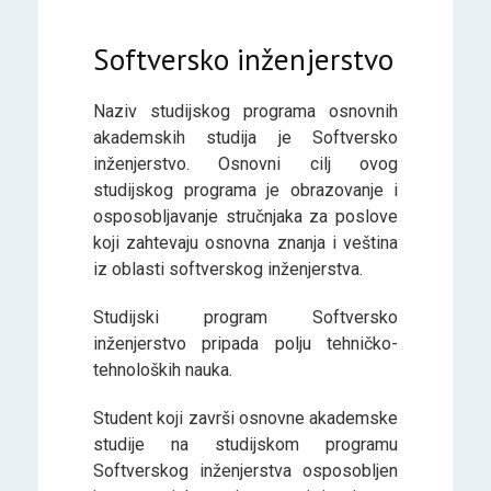
Softversko inženjerstvo
Naziv studijskog programa osnovnih
akademskih studija je Softversko
inženjerstvo. Osnovni cilj ovog
studijskog programa je obrazovanje i
osposobljavanje stručnjaka za poslove
koji zahtevaju osnovna znanja i veština
iz oblasti softverskog inženjerstva.
Studijski program Softversko
inženjerstvo pripada polju tehničko-
tehnoloških nauka.
Student koji završi osnovne akademske
studije na studijskom programu
Softverskog inženjerstva osposobljen