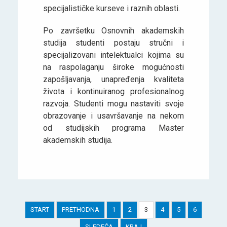
specijalističke kurseve i raznih oblasti.
Po završetku Osnovnih akademskih
studija studenti postaju stručni i
specijalizovani intelektualci kojima su
na raspolaganju široke mogućnosti
zapošljavanja, unapređenja kvaliteta
života i kontinuiranog profesionalnog
razvoja. Studenti mogu nastaviti svoje
obrazovanje i usavršavanje na nekom
od studijskih programa Master
akademskih studija.
START
PRETHODNA
1
2
3
4
5
6
SLEDEĆA
KRAJ