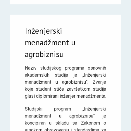
Inženjerski
menadžment u
agrobiznisu
Naziv studijskog programa osnovnih
akademskih studija je „Inženjerski
menadžment u agrobiznisu“. Zvanje
koje student stiče završetkom studija
glasi diplomirani inženjer menadžmenta.
Studijski program „Inženjerski
menadžment u agrobiznisu“ je
koncipiran u skladu sa Zakonom o
visokom obrazovanju i standardima za