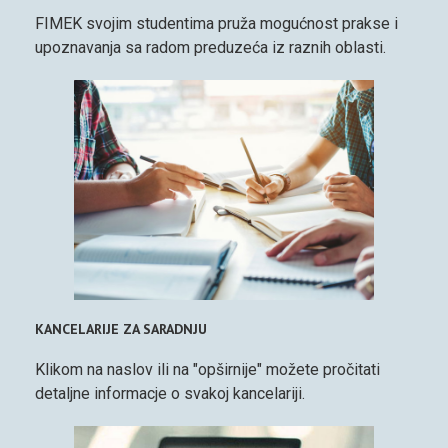
FIMEK svojim studentima pruža mogućnost prakse i
upoznavanja sa radom preduzeća iz raznih oblasti.
KANCELARIJE ZA SARADNJU
Klikom na naslov ili na "opširnije" možete pročitati
detaljne informacje o svakoj kancelariji.