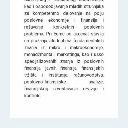
kao i osposobljavanje mladih stručnjaka
za kompetentno delovanje na polju
poslovne ekonomije i finansija i
rešavanje konkretnih poslovnih
problema. Pri čemu se akcenat stavlja
na pružanju studentima fundamentalnih
znanja iz mikro i makroekonomije,
menadžmenta i marketinga, kao i usko
specijalizovanih znanja iz poslovnih
finansija, javnih finansija, finansijskih
tržišta i institucija, računovodstva,
poslovno-finansijske analize,
finansijskog izveštavanja, revizije i
kontrole.