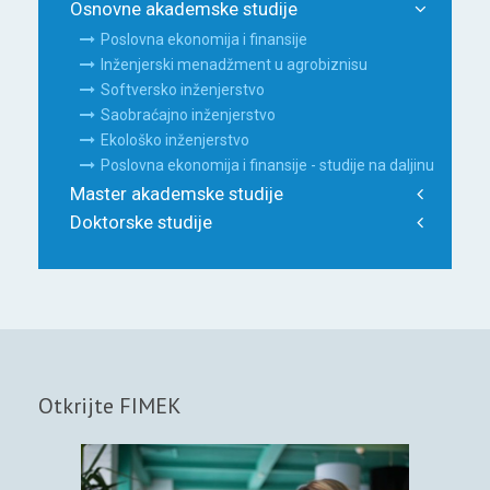
Osnovne akademske studije
Poslovna ekonomija i finansije
Inženjerski menadžment u agrobiznisu
Softversko inženjerstvo
Saobraćajno inženjerstvo
Ekološko inženjerstvo
Poslovna ekonomija i finansije - studije na daljinu
Master akademske studije
Doktorske studije
Otkrijte FIMEK