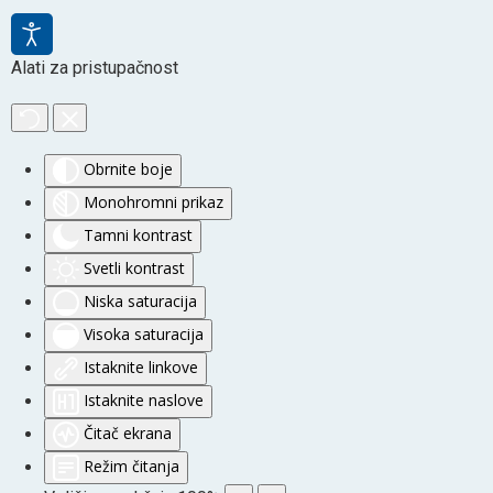
Alati za pristupačnost
Obrnite boje
Monohromni prikaz
Tamni kontrast
Svetli kontrast
Niska saturacija
Visoka saturacija
Istaknite linkove
Istaknite naslove
Čitač ekrana
Režim čitanja