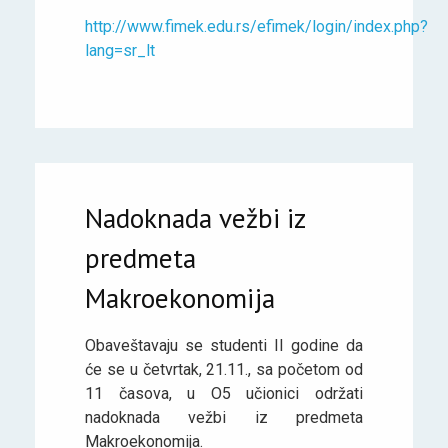
http://www.fimek.edu.rs/efimek/login/index.php?
lang=sr_lt
Nadoknada vežbi iz
predmeta
Makroekonomija
Obaveštavaju se studenti II godine da
će se u četvrtak, 21.11., sa početom od
11 časova, u O5 učionici održati
nadoknada vežbi iz predmeta
Makroekonomija.