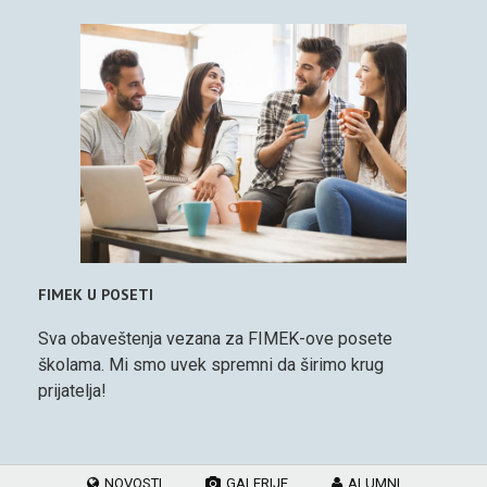
FIMEK U POSETI
Sva obaveštenja vezana za FIMEK-ove posete
školama. Mi smo uvek spremni da širimo krug
prijatelja!
NOVOSTI
GALERIJE
ALUMNI