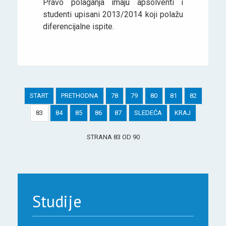
Pravo polaganja imaju apsolventi i
studenti upisani 2013/2014 koji polažu
diferencijalne ispite.
START
PRETHODNA
78
79
80
81
82
83
84
85
86
87
SLEDEĆA
KRAJ
STRANA 83 OD 90
Studije