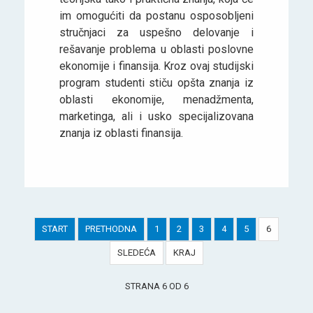
im omogućiti da postanu osposobljeni
stručnjaci za uspešno delovanje i
rešavanje problema u oblasti poslovne
ekonomije i finansija. Kroz ovaj studijski
program studenti stiču opšta znanja iz
oblasti ekonomije, menadžmenta,
marketinga, ali i usko specijalizovana
znanja iz oblasti finansija.
START
PRETHODNA
1
2
3
4
5
6
SLEDEĆA
KRAJ
STRANA 6 OD 6