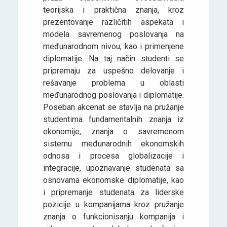
teorijska i praktična znanja, kroz
prezentovanje različitih aspekata i
modela savremenog poslovanja na
međunarodnom nivou, kao i primenjene
diplomatije. Na taj način studenti se
pripremaju za uspešno delovanje i
rešavanje problema u oblasti
međunarodnog poslovanja i diplomatije.
Poseban akcenat se stavlja na pružanje
studentima fundamentalnih znanja iz
ekonomije, znanja o savremenom
sistemu međunarodnih ekonomskih
odnosa i procesa globalizacije i
integracije, upoznavanje studenata sa
osnovama ekonomske diplomatije, kao
i pripremanje studenata za liderske
pozicije u kompanijama kroz pružanje
znanja o funkcionisanju kompanija i