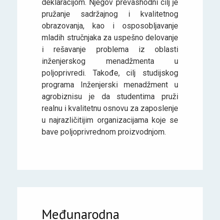
deklaracijom. Njegov prevashodni cilj je
pružanje sadržajnog i kvalitetnog
obrazovanja, kao i osposobljavanje
mladih stručnjaka za uspešno delovanje
i rešavanje problema iz oblasti
inženjerskog menadžmenta u
poljoprivredi. Takođe, cilj studijskog
programa Inženjerski menadžment u
agrobiznisu je da studentima pruži
realnu i kvalitetnu osnovu za zaposlenje
u najrazličitijim organizacijama koje se
bave poljoprivrednom proizvodnjom.
Međunarodna