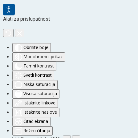
Alati za pristupačnost
Obrnite boje
Monohromni prikaz
Tamni kontrast
Svetli kontrast
Niska saturacija
Visoka saturacija
Istaknite linkove
Istaknite naslove
Čitač ekrana
Režim čitanja