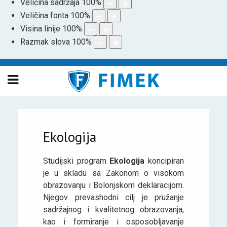
Veličina sadržaja
100
%
Veličina fonta
100
%
Visina linije
100
%
Razmak slova
100
%
Ekologija
Studijski program
Ekologija
koncipiran
je u skladu sa Zakonom o visokom
obrazovanju i Bolonjskom deklaracijom.
Njegov prevashodni cilj je pružanje
sadržajnog i kvalitetnog obrazovanja,
kao i formiranje i osposobljavanje