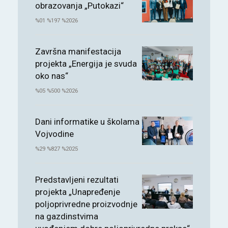
obrazovanja „Putokazi“
%01 %197 %2026
Završna manifestacija
projekta „Energija je svuda
oko nas“
%05 %500 %2026
Dani informatike u školama
Vojvodine
%29 %827 %2025
Predstavljeni rezultati
projekta „Unapređenje
poljoprivredne proizvodnje
na gazdinstvima