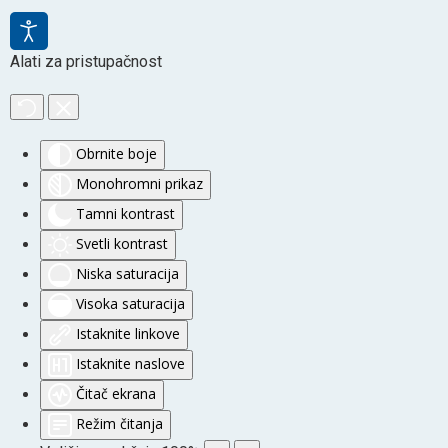
Alati za pristupačnost
Obrnite boje
Monohromni prikaz
Tamni kontrast
Svetli kontrast
Niska saturacija
Visoka saturacija
Istaknite linkove
Istaknite naslove
Čitač ekrana
Režim čitanja