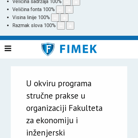
Veličina sadržaja
100
%
Veličina fonta
100
%
Visina linije
100
%
Razmak slova
100
%
U okviru programa
stručne prakse u
organizaciji Fakulteta
za ekonomiju i
inženjerski