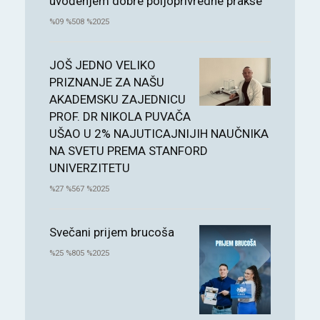
uvođenjem dobre poljoprivredne prakse“
%09 %508 %2025
JOŠ JEDNO VELIKO
PRIZNANJE ZA NAŠU
AKADEMSKU ZAJEDNICU
PROF. DR NIKOLA PUVAČA
UŠAO U 2% NAJUTICAJNIJIH NAUČNIKA
NA SVETU PREMA STANFORD
UNIVERZITETU
%27 %567 %2025
Svečani prijem brucoša
%25 %805 %2025