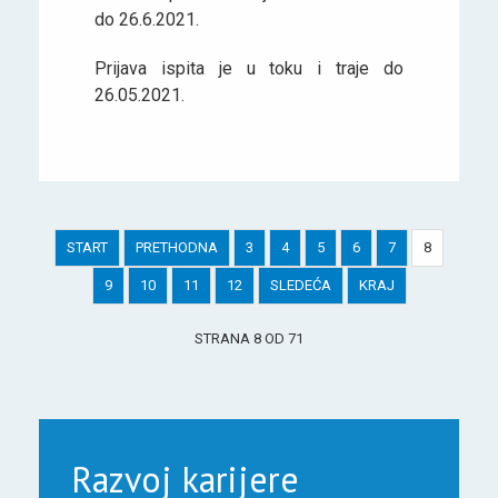
do 26.6.2021.
Prijava ispita je u toku i traje do
26.05.2021.
START
PRETHODNA
3
4
5
6
7
8
9
10
11
12
SLEDEĆA
KRAJ
STRANA 8 OD 71
Razvoj karijere