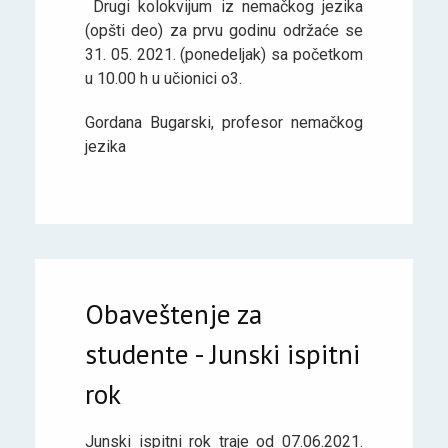
Drugi kolokvijum iz nemačkog jezika
(opšti deo) za prvu godinu održaće se
31. 05. 2021. (ponedeljak) sa početkom
u 10.00 h u učionici o3.
Gordana Bugarski, profesor nemačkog
jezika
Obaveštenje za
studente - Junski ispitni
rok
Junski ispitni rok traje od 07.06.2021.