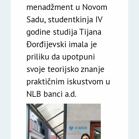
menadžment u Novom
Sadu, studentkinja IV
godine studija Tijana
Đorđijevski imala je
priliku da upotpuni
svoje teorijsko znanje
praktičnim iskustvom u
NLB banci a.d.