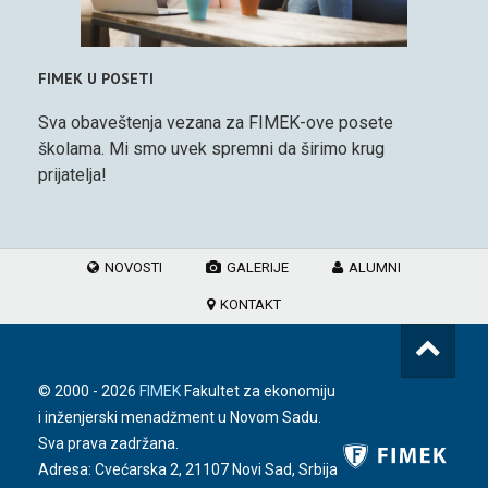
FIMEK U POSETI
Sva obaveštenja vezana za FIMEK-ove posete
školama. Mi smo uvek spremni da širimo krug
prijatelja!
NOVOSTI
GALERIJE
ALUMNI
KONTAKT
© 2000 -
2026
FIMEK
Fakultet za ekonomiju
i inženjerski menadžment u Novom Sadu.
Sva prava zadržana.
Adresa: Cvećarska 2, 21107 Novi Sad, Srbija