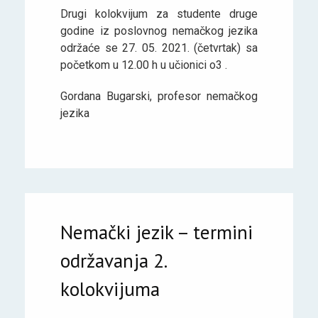
Drugi kolokvijum za studente druge
godine iz poslovnog nemačkog jezika
održaće se 27. 05. 2021. (četvrtak) sa
početkom u 12.00 h u učionici o3 .
Gordana Bugarski, profesor nemačkog
jezika
Nemački jezik – termini
održavanja 2.
kolokvijuma