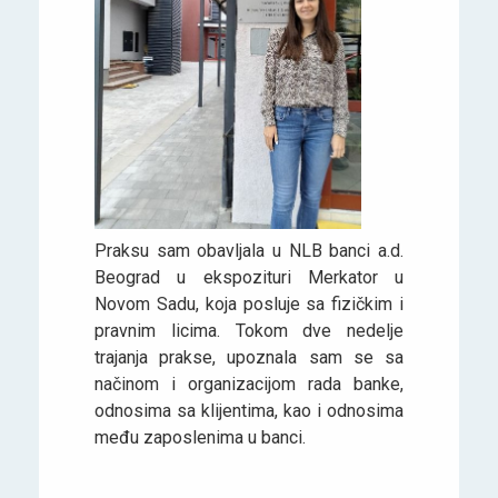
Praksu sam obavljala u NLB banci a.d.
Beograd u ekspozituri Merkator u
Novom Sadu, koja posluje sa fizičkim i
pravnim licima. Tokom dve nedelje
trajanja prakse, upoznala sam se sa
načinom i organizacijom rada banke,
odnosima sa klijentima, kao i odnosima
među zaposlenima u banci.