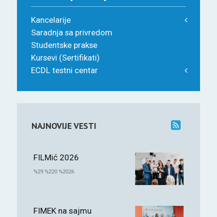
Kancelarije
Saradnja sa privredom
Studentske prakse
Kursevi (Sertifikati)
ECDL testni centar
NAJNOVIJE VESTI
FILMić 2026
%29 %220 %2026
FIMEK na sajmu