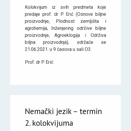
Kolokvijum iz svih predmeta koje
predaje prof. dr P. Erić (Osnove biljne
proizvodnje, Plodnost zemljišta i
agrohemija, Inženjering održive biljne
proizvodnje, Agroeklogija i Održiva
biljna proizvodnja), održaće se
21.06.2021. u 9 časova u sali O3.
Prof. dr P. Erić
Nemački jezik – termin
2. kolokvijuma