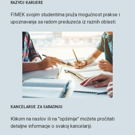
RAZVOJ KARIJERE
FIMEK svojim studentima pruža mogućnost prakse i
upoznavanja sa radom preduzeća iz raznih oblasti.
KANCELARIJE ZA SARADNJU
Klikom na naslov ili na "opširnije" možete pročitati
detaljne informacje o svakoj kancelariji.