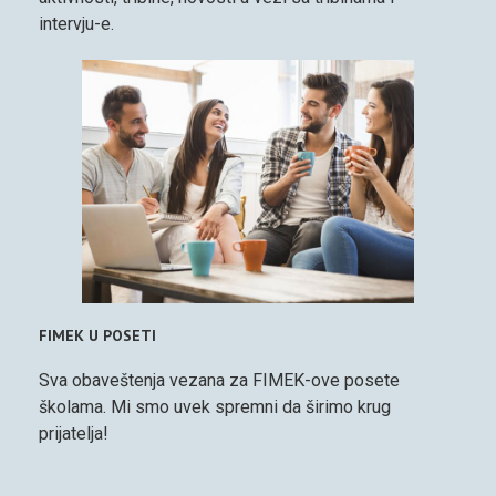
intervju-e.
FIMEK U POSETI
Sva obaveštenja vezana za FIMEK-ove posete
školama. Mi smo uvek spremni da širimo krug
prijatelja!