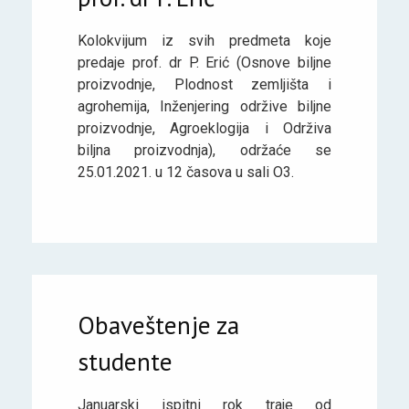
Kolokvijum iz svih predmeta koje
predaje prof. dr P. Erić (Osnove biljne
proizvodnje, Plodnost zemljišta i
agrohemija, Inženjering održive biljne
proizvodnje, Agroeklogija i Održiva
biljna proizvodnja), održaće se
25.01.2021. u 12 časova u sali O3.
Obaveštenje za
studente
Januarski ispitni rok traje od