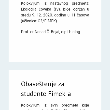
Kolokvijum iz nastavnog predmeta:
Ekologija čoveka (IV), biće održan u
sredu 9. 12. 2020. godine u 11 časova
(učionica: C2/FIMEK).
Prof. dr Nenad Č. Bojat, dipl. biolog
Obaveštenje za
studente Fimek-a
Kolokvijum iz svih predmeta koje