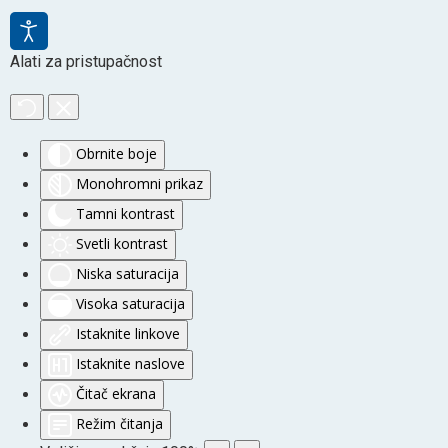
Alati za pristupačnost
Obrnite boje
Monohromni prikaz
Tamni kontrast
Svetli kontrast
Niska saturacija
Visoka saturacija
Istaknite linkove
Istaknite naslove
Čitač ekrana
Režim čitanja