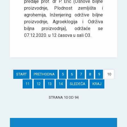
predaje prof. dr P. Erić (Osnove biljne
proizvodnje, Plodnost zemljišta i
agrohemija, Inženjering održive biljne
proizvodnje, Agroeklogija i Održiva
biljna proizvodnja), održaće se
07.12.2020. u 12 časova u sali O3.
START
PRETHODNA
5
6
7
8
9
10
11
12
13
14
SLEDEĆA
KRAJ
STRANA 10 OD 94