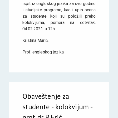
ispit iz engleskog jezika za sve godine
i studijske programe, kao i upis ocena
za studente koji su položili preko
kolokvijuma, pomera na četvrtak,
04.02.2021. u 12h
Kristina Marić,
Prof. engleskog jezika
Obaveštenje za
studente - kolokvijum -
prof. dr P. Erić