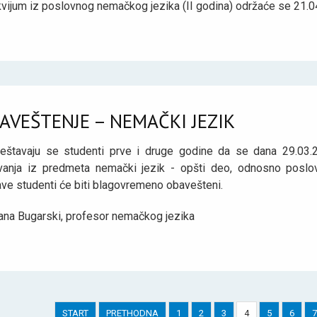
vijum iz poslovnog nemačkog jezika (II godina) održaće se 21.04
AVEŠTENJE – NEMAČKI JEZIK
eštavaju se studenti prve i druge godine da se dana 29.03.202
vanja iz predmeta nemački jezik - opšti deo, odnosno poslo
ave studenti će biti blagovremeno obavešteni.
ana Bugarski, profesor nemačkog jezika
START
PRETHODNA
1
2
3
4
5
6
7