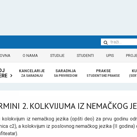
LOVNA
O NAMA
STUDIJE
STUDENTI
UPIS
PROJE
OJ
KANCELARIJE
SARADNJA
PRAKSE
KU
ERE
ZA SARADNJU
SA PRIVREDOM
STUDENTSKE PRAKSE
(SER
RMINI 2. KOLKVIJUMA IZ NEMAČKOG J
i kolokvijum iz nemačkog jezika (opšti deo) za prvu godinu od
nica c2), a kolokvijum iz poslovnog nemačkog jezika (II godina
fiteatar).