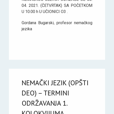
04. 2021. (ČETVRTAK) SA POČETKOM
U 10.00 h U UČIONICI O3 .
Gordana Bugarski, profesor nemačkog
jezika
NEMAČKI JEZIK (OPŠTI
DEO) – TERMINI
ODRŽAVANJA 1.
KOLOKVIJUMA