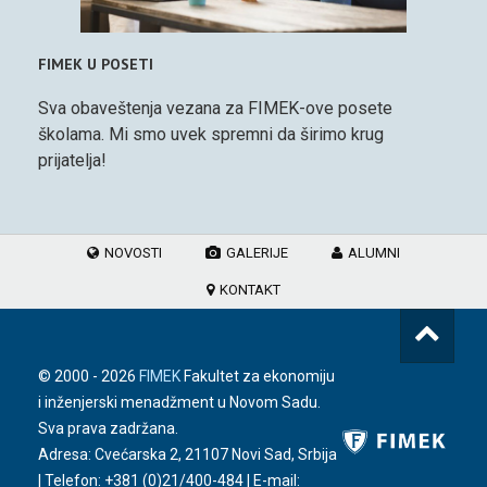
FIMEK U POSETI
Sva obaveštenja vezana za FIMEK-ove posete
školama. Mi smo uvek spremni da širimo krug
prijatelja!
NOVOSTI
GALERIJE
ALUMNI
KONTAKT
© 2000 -
2026
FIMEK
Fakultet za ekonomiju
i inženjerski menadžment u Novom Sadu.
Sva prava zadržana.
Adresa: Cvećarska 2, 21107 Novi Sad, Srbija
| Telefon:
+381 (0)21/400-484
| E-mail: