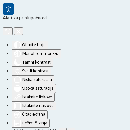
Alati za pristupačnost
Obrnite boje
Monohromni prikaz
Tamni kontrast
Svetli kontrast
Niska saturacija
Visoka saturacija
Istaknite linkove
Istaknite naslove
Čitač ekrana
Režim čitanja