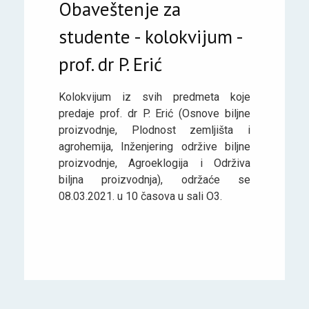
Obaveštenje za
studente - kolokvijum -
prof. dr P. Erić
Kolokvijum iz svih predmeta koje
predaje prof. dr P. Erić (Osnove biljne
proizvodnje, Plodnost zemljišta i
agrohemija, Inženjering održive biljne
proizvodnje, Agroeklogija i Održiva
biljna proizvodnja), održaće se
08.03.2021. u 10 časova u sali O3.