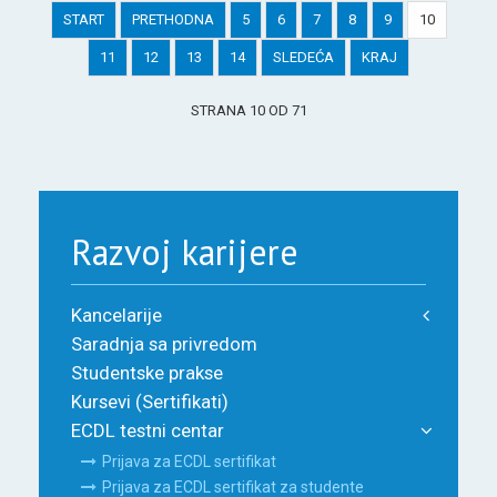
START
PRETHODNA
5
6
7
8
9
10
11
12
13
14
SLEDEĆA
KRAJ
STRANA 10 OD 71
Razvoj karijere
Kancelarije
Saradnja sa privredom
Studentske prakse
Kursevi (Sertifikati)
ECDL testni centar
Prijava za ECDL sertifikat
Prijava za ECDL sertifikat za studente