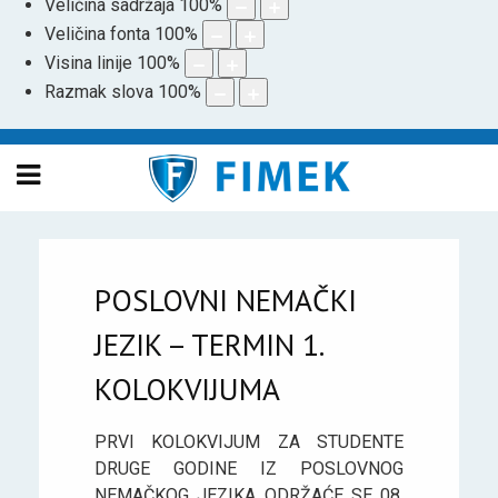
Veličina sadržaja
100
%
Veličina fonta
100
%
Visina linije
100
%
Razmak slova
100
%
POSLOVNI NEMAČKI
JEZIK – TERMIN 1.
KOLOKVIJUMA
PRVI KOLOKVIJUM ZA STUDENTE
DRUGE GODINE IZ POSLOVNOG
NEMAČKOG JEZIKA ODRŽAĆE SE 08.