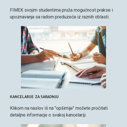
FIMEK svojim studentima pruža mogućnost prakse i
upoznavanja sa radom preduzeća iz raznih oblasti.
KANCELARIJE ZA SARADNJU
Klikom na naslov ili na "opširnije" možete pročitati
detaljne informacje o svakoj kancelariji.