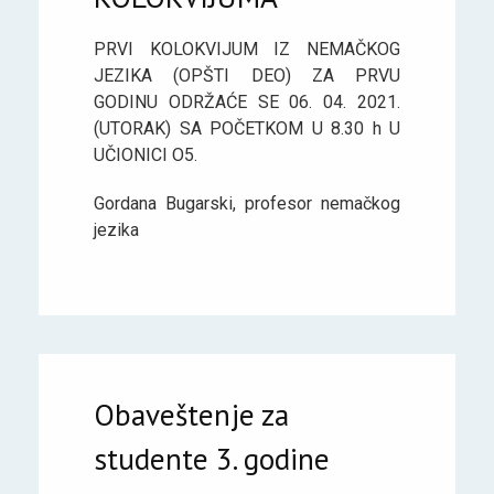
PRVI KOLOKVIJUM IZ NEMAČKOG
JEZIKA (OPŠTI DEO) ZA PRVU
GODINU ODRŽAĆE SE 06. 04. 2021.
(UTORAK) SA POČETKOM U 8.30 h U
UČIONICI O5.
Gordana Bugarski, profesor nemačkog
jezika
Obaveštenje za
studente 3. godine