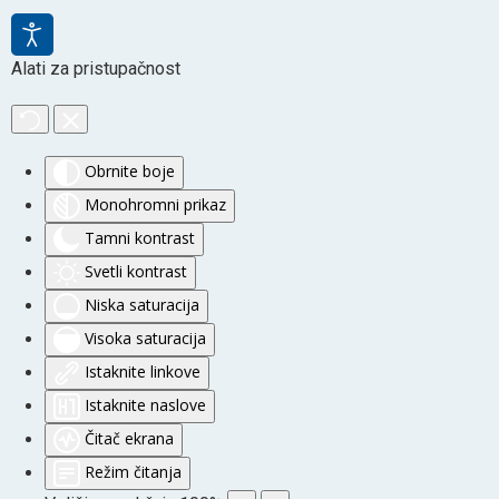
Alati za pristupačnost
Obrnite boje
Monohromni prikaz
Tamni kontrast
Svetli kontrast
Niska saturacija
Visoka saturacija
Istaknite linkove
Istaknite naslove
Čitač ekrana
Režim čitanja