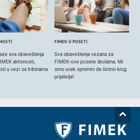
VNOSTI
FIMEK U POSETI
aze sva obaveštenja
Sva obaveštenja vezana za
IMEK aktivnosti,
FIMEK-ove posete školama. Mi
osti u vezi sa tribinama
smo uvek spremni da širimo krug
prijatelja!