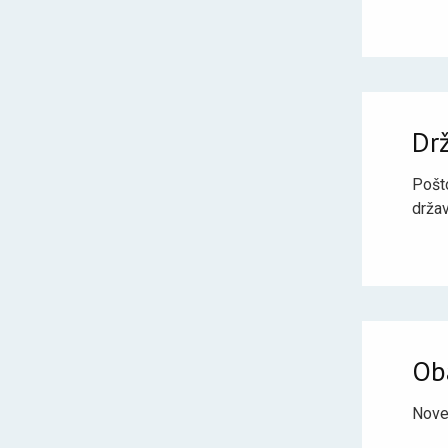
Drž
Pošt
drža
Ob
Novem