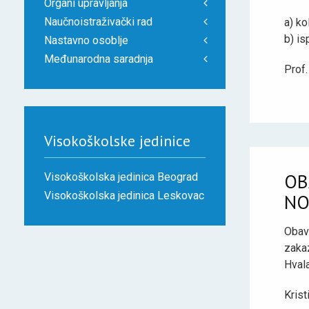
Organi upravljanja
Naučnoistraživački rad
a) ko
b) is
Nastavno osoblje
Međunarodna saradnja
Prof.
Visokoškolske jedinice
OB
Visokoškolska jedinica Beograd
Visokoškolska jedinica Leskovac
NO
Obav
zaka
Hval
Krist