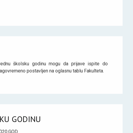
arednu školsku godinu mogu da prijave ispite do
blagovremeno postavljen na oglasnu tablu Fakulteta.
SKU GODINU
020.GOD.