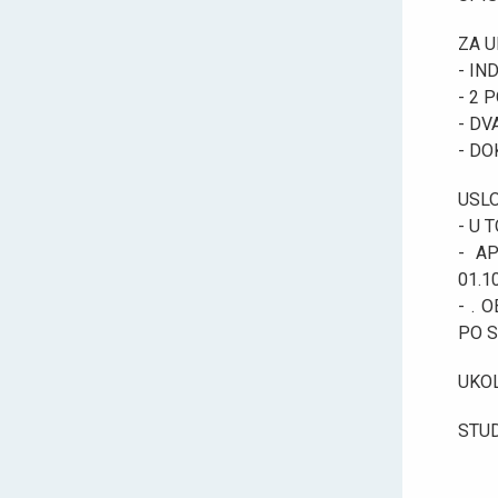
ZA U
- IN
- 2 
- DV
- DO
USLO
- U 
- A
01.1
- .
PO S
UKOL
STUD