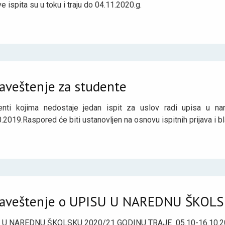
ve ispita su u toku i traju do 04.11.2020.g.
aveštenje za studente
enti kojima nedostaje jedan ispit za uslov radi upisa u n
.2019.Raspored će biti ustanovljen na osnovu ispitnih prijava i 
aveštenje o UPISU U NAREDNU ŠKOL
 U NAREDNU ŠKOLSKU 2020/21 GODINU TRAJE 05.10-16.10.2