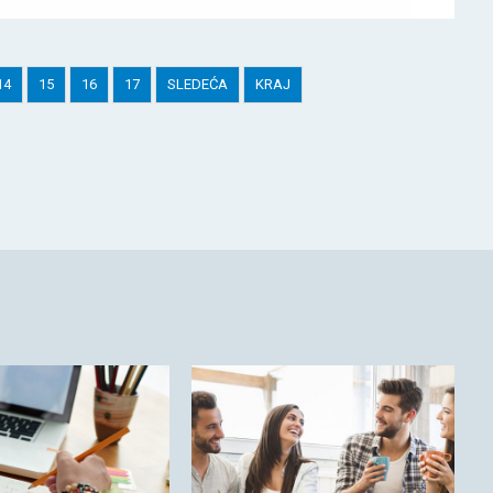
14
15
16
17
SLEDEĆA
KRAJ