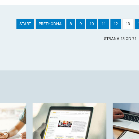
START
PRETHODNA
8
9
10
11
12
13
STRANA 13 OD 71