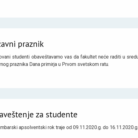
avni praznik
ovani studenti obaveštavamo vas da fakultet neće raditi u sr
vnog praznika Dana primirja u Prvom svetskom ratu.
aveštenje za studente
barski apsolventski rok traje od 09.11.2020.g. do 16.11.2020.g