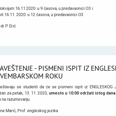
lokvijum 16.11.2020. u 9 časova, u predavaonici O3 i
pit 16.11. 2020. u 12 časova, u predavaonici O3
 dr P. Erić
AVEŠTENJE - PISMENI ISPIT IZ ENGLES
VEMBARSKOM ROKU
eštavaju se studenti da će se pismeni ispit iz ENGLESKOG J
zan za petak, 13. 11. 2020,
umesto u 10:00 održati istog dana 
a na razumevanju.
ina Marić, Prof. engleskog jezika