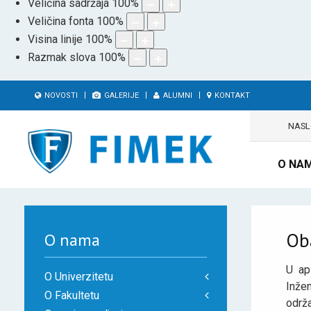
Veličina sadržaja
100
%
Veličina fonta
100
%
Visina linije
100
%
Razmak slova
100
%
NOVOSTI
GALERIJE
ALUMNI
KONTAKT
NAS
O NA
Ob
O nama
U ap
O Univerzitetu
Inžen
O Fakultetu
održa