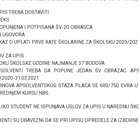
PIS TREBA DOSTAVITI:
DEKS
POPUNjENA I POTPISANA ŠV-20 OBRASCA
A UGOVORA
KAZ O UPLATI PRVE RATE ŠKOLARINE ZA ŠKOLSKU 2020/202
V ZA UPIS:
TOKU ŠKOLSKE GODINE NAJMANJE 37 BODOVA
PSOLVENTI TREBA DA POPUNE JEDAN ŠV OBRAZAC. AP
0.2020-31.03.2021
 OBNOVA APSOLVENTSKOG STAŽA PLAĆA SE 600/750 EVRA 
REDNjEM KURSU NBS.
IKO STUDENT NE ISPUNjAVA USLOV ZA UPIS U NAREDNU ŠKO
ENTI SU OBAVEZNI DA SE PRI UPISU OPREDELE ZA IZBORN