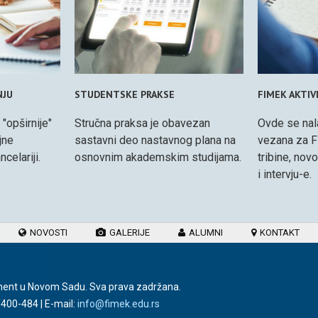
NJU
STUDENTSKE PRAKSE
FIMEK AKTI
 "opširnije"
Stručna praksa je obavezan
Ovde se nal
jne
sastavni deo nastavnog plana na
vezana za F
celariji.
osnovnim akademskim studijama.
tribine, nov
i intervju-e.
NOVOSTI
GALERIJE
ALUMNI
KONTAKT
ment u Novom Sadu. Sva prava zadržana.
/400-484
| E-mail:
info@fimek.edu.rs