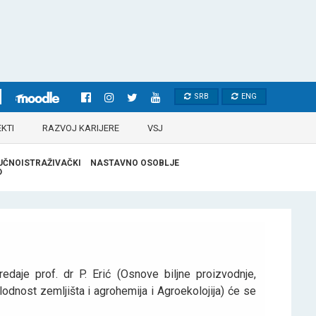
SRB
ENG
KTI
RAZVOJ KARIJERE
VSJ
UČNOISTRAŽIVAČKI
NASTAVNO OSOBLJE
D
je prof. dr P. Erić (Osnove biljne proizvodnje,
 Plodnost zemljišta i agrohemija i Agroekolojija) će se