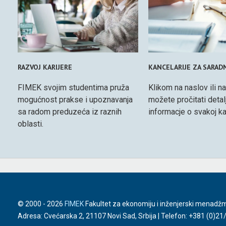
RAZVOJ KARIJERE
KANCELARIJE ZA SARAD
FIMEK svojim studentima pruža
Klikom na naslov ili na
mogućnost prakse i upoznavanja
možete pročitati detal
sa radom preduzeća iz raznih
informacje o svakoj kan
oblasti.
© 2000 -
2026
FIMEK
Fakultet za ekonomiju i inženjerski menadž
Adresa: Cvećarska 2, 21107 Novi Sad, Srbija | Telefon:
+381 (0)21