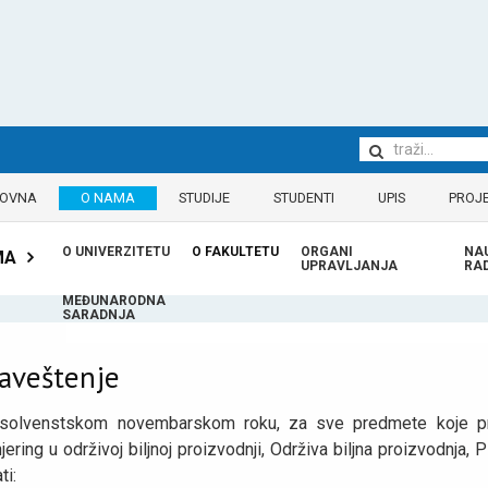
LOVNA
O NAMA
STUDIJE
STUDENTI
UPIS
PROJE
O UNIVERZITETU
O FAKULTETU
ORGANI
NA
MA
UPRAVLJANJA
RA
MEĐUNARODNA
SARADNJA
aveštenje
solvenstskom novembarskom roku, za sve predmete koje preda
jering u održivoj biljnoj proizvodnji, Održiva biljna proizvodnja,
ti: