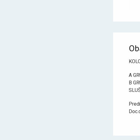
Ob
KOLO
A GR
B GR
SLU
Pred
Doc.