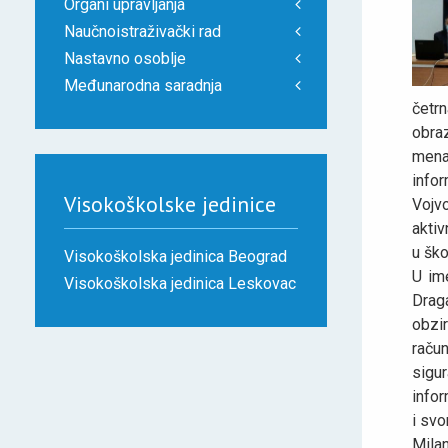
Organi upravljanja
Naučnoistraživački rad
Nastavno osoblje
Međunarodna saradnja
četr
obra
mena
infor
Visokoškolske jedinice
Vojv
aktiv
u ško
Visokoškolska jedinica Beograd
U im
Visokoškolska jedinica Leskovac
Draga
obzir
račun
sigur
infor
i sv
Mila