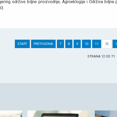
jering održive biljne proizvodnje, Agroeklogija i Održiva biljn
O3.
START
PRETHODNA
7
8
9
10
11
12
1
STRANA 12 OD 71