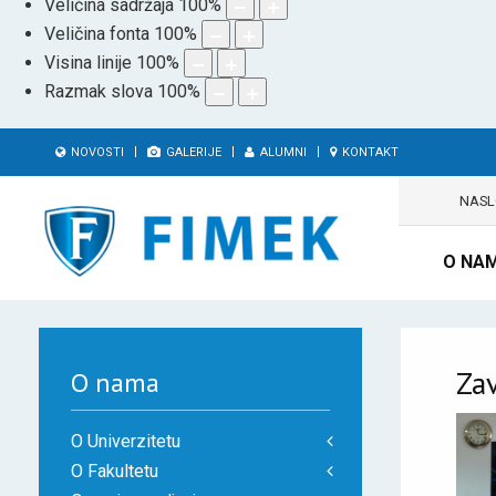
Veličina sadržaja
100
%
Veličina fonta
100
%
Visina linije
100
%
Razmak slova
100
%
NOVOSTI
GALERIJE
ALUMNI
KONTAKT
NAS
O NA
Zav
O nama
O Univerzitetu
O Fakultetu