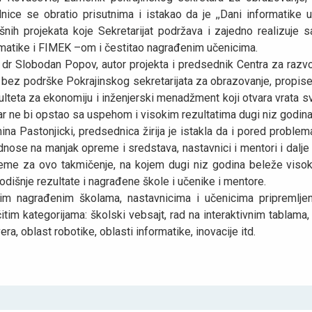
dnice se obratio prisutnima i istakao da je ,,Dani informatike 
šnih projekata koje Sekretarijat podržava i zajedno realizuje 
rmatike i FIMEK –om i čestitao nagrađenim učenicima.
 dr Slobodan Popov, autor projekta i predsednik Centra za razvoj
 bez podrške Pokrajinskog sekretarijata za obrazovanje, propise
ulteta za ekonomiju i inženjerski menadžment koji otvara vrata 
r ne bi opstao sa uspehom i visokim rezultatima dugi niz godina
na Pastonjicki, predsednica žirija je istakla da i pored proble
nose na manjak opreme i sredstava, nastavnici i mentori i dalje
reme za ovo takmičenje, na kojem dugi niz godina beleže visoke
dišnje rezultate i nagrađene škole i učenike i mentore.
nim nagrađenim školama, nastavnicima i učenicima pripremlje
čitim kategorijama: školski vebsajt, rad na interaktivnim tablama
era, oblast robotike, oblasti informatike, inovacije itd.