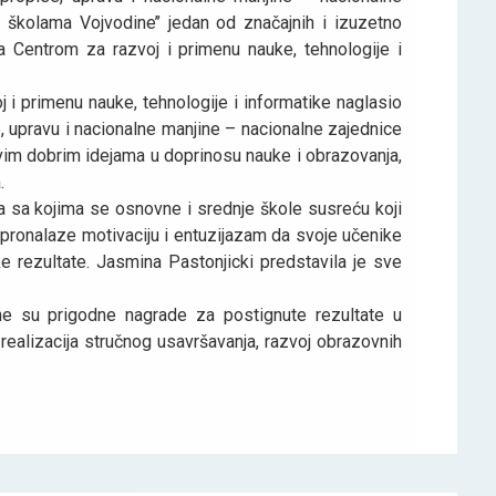
u školama Vojvodine’’ jedan od značajnih i izuzetno
sa Centrom za razvoj i primenu nauke, tehnologije i
 i primenu nauke, tehnologije i informatike naglasio
, upravu i nacionalne manjine – nacionalne zajednice
svim dobrim idejama u doprinosu nauke i obrazovanja,
.
ma sa kojima se osnovne i srednje škole susreću koji
 pronalaze motivaciju i entuzijazam da svoje učenike
 rezultate. Jasmina Pastonjicki predstavila je sve
ne su prigodne nagrade za postignute rezultate u
, realizacija stručnog usavršavanja, razvoj obrazovnih