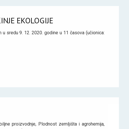
INJE EKOLOGIJE
n u sredu 9. 12. 2020. godine u 11 časova (učionica:
iljne proizvodnje, Plodnost zemljišta i agrohemija,