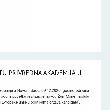
TU PRIVREDNA AKADEMIJA U
kademija u Novom Sadu, 09.12.2020. godine održana
povodom početka realizacije novog Žan Mone modula
Evropske unije u politikama država kandidata“.