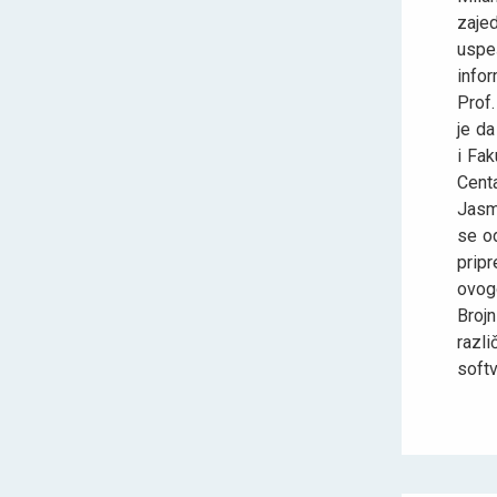
zaje
uspe
info
Prof.
je da
i Fak
Centa
Jasmi
se od
prip
ovogo
Broj
razli
softv