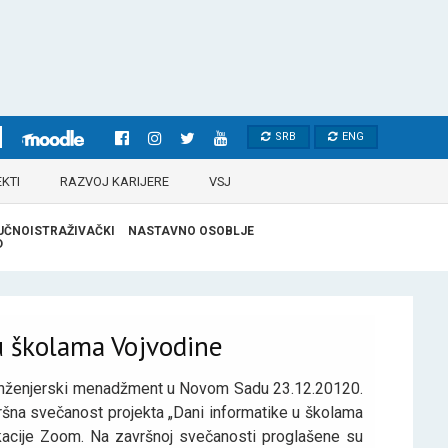
SRB
ENG
KTI
RAZVOJ KARIJERE
VSJ
UČNOISTRAŽIVAČKI
NASTAVNO OSOBLJE
D
u školama Vojvodine
 inženjerski menadžment u Novom Sadu 23.12.20120.
ršna svečanost projekta „Dani informatike u školama
kacije Zoom. Na završnoj svečanosti proglašene su