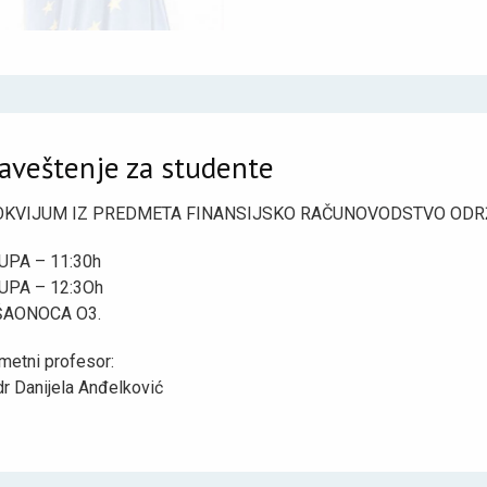
aveštenje za studente
KVIJUM IZ PREDMETA FINANSIJSKO RAČUNOVODSTVO ODRŽA
UPA – 11:30h
UPA – 12:3Oh
ŠAONOCA O3.
metni profesor:
dr Danijela Anđelković