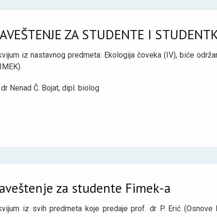
AVEŠTENJE ZA STUDENTE I STUDENTK
vijum iz nastavnog predmeta: Ekologija čoveka (IV), biće održa
IMEK).
 dr Nenad Č. Bojat, dipl. biolog
aveštenje za studente Fimek-a
kvijum iz svih predmeta koje predaje prof. dr P. Erić (Osnove b