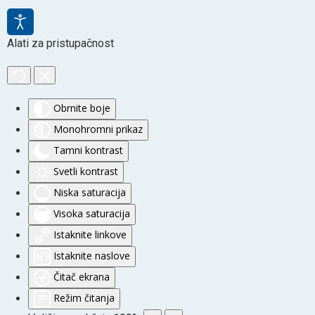
Alati za pristupačnost
Obrnite boje
Monohromni prikaz
Tamni kontrast
Svetli kontrast
Niska saturacija
Visoka saturacija
Istaknite linkove
Istaknite naslove
Čitač ekrana
Režim čitanja