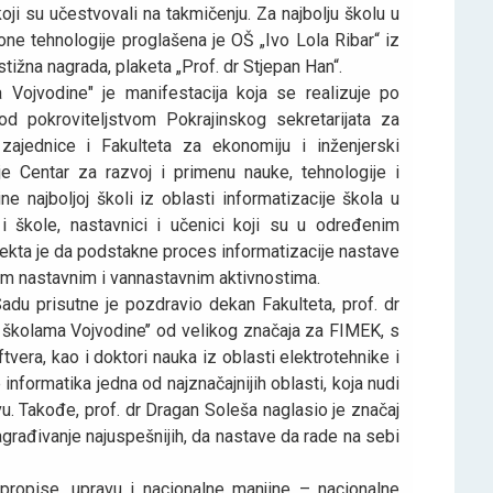
koji su učestvovali na takmičenju. Za najbolju školu u
one tehnologije proglašena je OŠ „Ivo Lola Ribar“ iz
stižna nagrada, plaketa „Prof. dr Stjepan Han“.
 Vojvodine" je manifestacija koja se realizuje po
d pokrovitelјstvom Pokrajinskog sekretarijata za
zajednice i Fakulteta za ekonomiju i inženjerski
e Centar za razvoj i primenu nauke, tehnologije i
e najbolјoj školi iz oblasti informatizacije škola u
i škole, nastavnici i učenici koji su u određenim
ojekta je da podstakne proces informatizacije nastave
im nastavnim i vannastavnim aktivnostima.
u prisutne je pozdravio dekan Fakulteta, prof. dr
 u školama Vojvodine’’ od velikog značaja za FIMEK, s
vera, kao i doktori nauka iz oblasti elektrotehnike i
informatika jedna od najznačajnijih oblasti, koja nudi
u. Takođe, prof. dr Dragan Soleša naglasio je značaj
nagrađivanje najuspešnijih, da nastave da rade na sebi
propise, upravu i nacionalne manjine – nacionalne