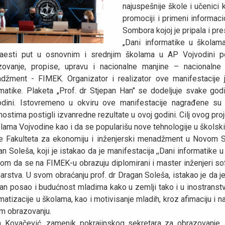
najuspešnije škole i učenici 
promociji i primeni informaci
Sombora kojoj je pripala i pre
„Dani informatike u školama
naesti put u osnovnim i srednjim školama u AP Vojvodini po
zovanje, propise, upravu i nacionalne manjine – nacionalne 
džment - FIMEK. Organizator i realizator ove manifestacije j
matike. Plaketa „Prof. dr Stjepan Han" se dodelјuje svake godin
odini. Istovremeno u okviru ove manifestacije nagrađene su 
nostima postigli izvanredne rezultate u ovoj godini. Cilј ovog pr
lama Vojvodine kao i da se popularišu nove tehnologije u školsk
e Fakulteta za ekonomiju i inženjerski menadžment u Novom Sad
n Soleša, koji je istakao da je manifestacija ,,Dani informatike
om da se na FIMEK-u obrazuju diplomirani i master inženjeri soft
arstva. U svom obraćanju prof. dr Dragan Soleša, istakao je da je 
an posao i budućnost mladima kako u zemlji tako i u inostranstv
matizacije u školama, kao i motivisanje mladih, kroz afimaciju i 
om obrazovanju.
n Kovačević, zamenik pokrajinskog sekretara za obrazovanje, 