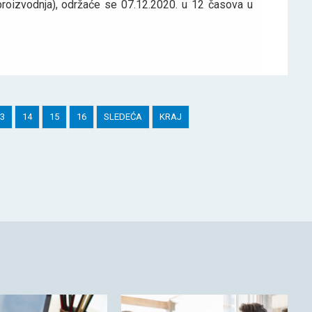
a proizvodnja), održaće se 07.12.2020. u 12 časova u
3
14
15
16
SLEDEĆA
KRAJ