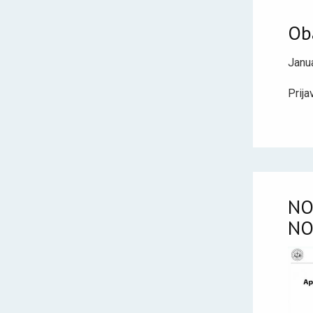
Ob
Janua
Prija
NO
NO