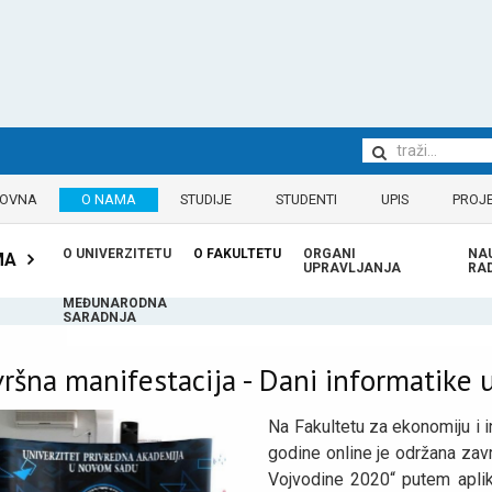
LOVNA
O NAMA
STUDIJE
STUDENTI
UPIS
PROJE
O UNIVERZITETU
O FAKULTETU
ORGANI
NA
MA
UPRAVLJANJA
RA
MEĐUNARODNA
SARADNJA
ršna manifestacija - Dani informatike 
Na Fakultetu za ekonomiju i
godine online je održana zav
Vojvodine 2020“ putem apli