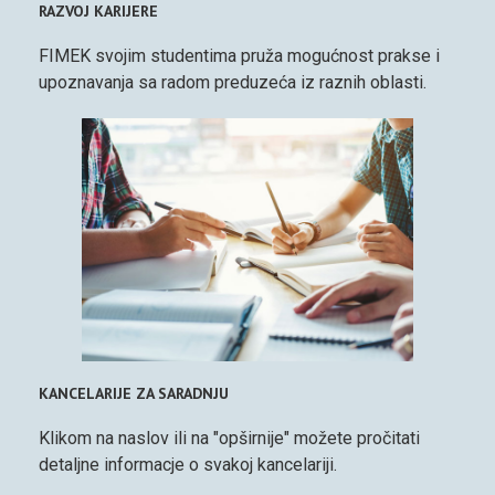
RAZVOJ KARIJERE
FIMEK svojim studentima pruža mogućnost prakse i
upoznavanja sa radom preduzeća iz raznih oblasti.
KANCELARIJE ZA SARADNJU
Klikom na naslov ili na "opširnije" možete pročitati
detaljne informacje o svakoj kancelariji.