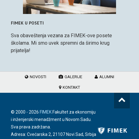
FIMEK U POSETI
Sva obaveštenja vezana za FIMEK-ove posete
školama. Mi smo uvek spremni da širimo krug
prijatelja!
NOVOSTI
GALERIJE
ALUMNI
KONTAKT
© 2000 -
2026
FIMEK
Fakultet za ekonomiju
i inženjerski menadžment u Novom Sadu.
Sva prava zadržana.
Adresa: Cvećarska 2, 21107 Novi Sad, Srbija