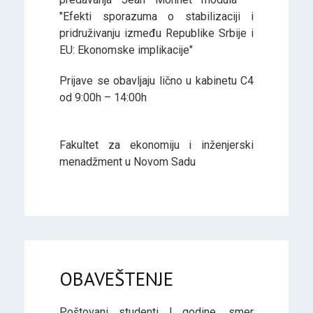
"Efekti sporazuma o stabilizaciji i
pridruživanju između Republike Srbije i
EU: Ekonomske implikacije"
Prijave se obavljaju lično u kabinetu C4
od 9:00h – 14:00h
Fakultet za ekonomiju i inženjerski
menadžment u Novom Sadu
OBAVEŠTENJE
Poštovani studenti I godine, smer