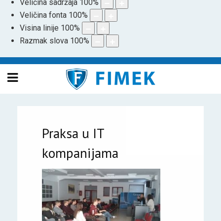
Veličina sadržaja
100
%
Veličina fonta
100
%
Visina linije
100
%
Razmak slova
100
%
Praksa u IT
kompanijama