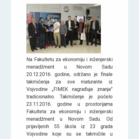
Na Fakultetu za ekonomiju i inženjerski
menadžment u Novom Sadu
20.12.2016. godine, održano je finale
takmičenja za sve maturante iz
Vojvodine „FIMEK nagrađuje znanje"
tradicionalno. Takmičenje je počelo
23.11.2016. godine u prostorijama
Fakulteta za ekonomiju i inženjerski
menadžment u Novom Sadu. Od
prijavljenih 55 škola iz 23 grada
Vojvodine koje su se takmičile u