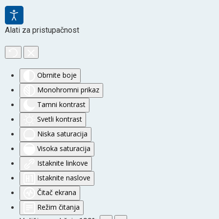
Alati za pristupačnost
Obrnite boje
Monohromni prikaz
Tamni kontrast
Svetli kontrast
Niska saturacija
Visoka saturacija
Istaknite linkove
Istaknite naslove
Čitač ekrana
Režim čitanja