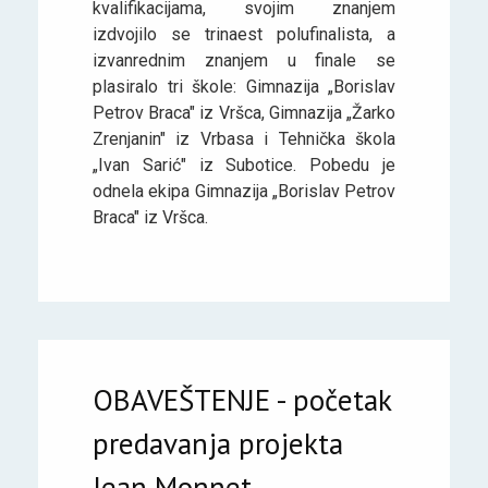
kvalifikacijama, svojim znanjem
izdvojilo se trinaest polufinalista, a
izvanrednim znanjem u finale se
plasiralo tri škole: Gimnazija „Borislav
Petrov Braca" iz Vršca, Gimnazija „Žarko
Zrenjanin" iz Vrbasa i Tehnička škola
„Ivan Sarić" iz Subotice. Pobedu je
odnela ekipa Gimnazija „Borislav Petrov
Braca" iz Vršca.
OBAVEŠTENJE - početak
predavanja projekta
Jean Monnet.