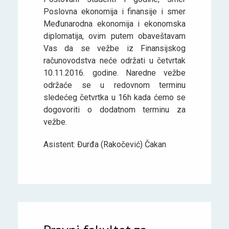
Poslovna ekonomija i finansije i smer
Međunarodna ekonomija i ekonomska
diplomatija, ovim putem obaveštavam
Vas da se vežbe iz Finansijskog
računovodstva neće održati u četvrtak
10.11.2016. godine. Naredne vežbe
održaće se u redovnom terminu
sledećeg četvrtka u 16h kada ćemo se
dogovoriti o dodatnom terminu za
vežbe.
Asistent: Đurđa (Rakočević) Čakan