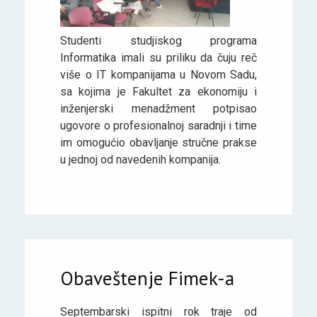
Studenti studjiskog programa
Informatika imali su priliku da čuju reč
više o IT kompanijama u Novom Sadu,
sa kojima je Fakultet za ekonomiju i
inženjerski menadžment potpisao
ugovore o profesionalnoj saradnji i time
im omogućio obavljanje stručne prakse
u jednoj od navedenih kompanija.
Obaveštenje Fimek-a
Septembarski ispitni rok traje od