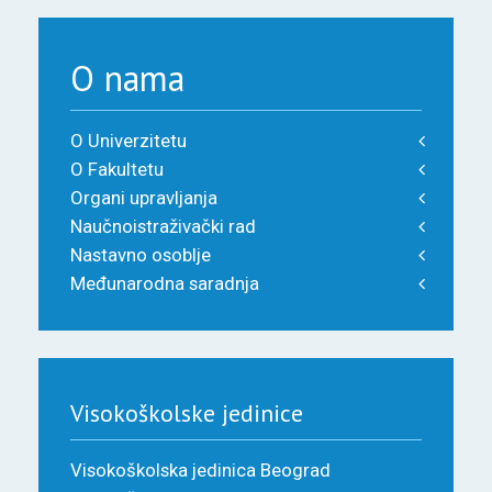
O nama
O Univerzitetu
O Fakultetu
Organi upravljanja
Naučnoistraživački rad
Nastavno osoblje
Međunarodna saradnja
Visokoškolske jedinice
Visokoškolska jedinica Beograd