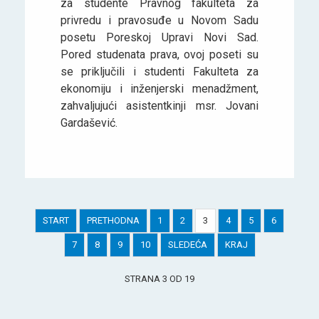
za studente Pravnog fakulteta za
privredu i pravosuđe u Novom Sadu
posetu Poreskoj Upravi Novi Sad.
Pored studenata prava, ovoj poseti su
se priključili i studenti Fakulteta za
ekonomiju i inženjerski menadžment,
zahvaljujući asistentkinji msr. Jovani
Gardašević.
START
PRETHODNA
1
2
3
4
5
6
7
8
9
10
SLEDEĆA
KRAJ
STRANA 3 OD 19