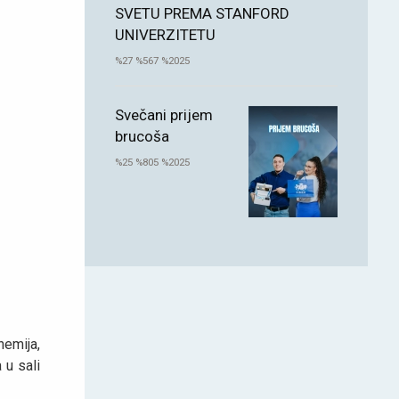
SVETU PREMA STANFORD
UNIVERZITETU
%27 %567 %2025
Svečani prijem
brucoša
%25 %805 %2025
hemija,
 u sali