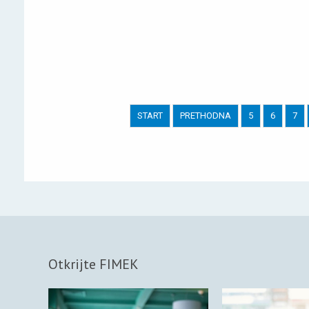
START
PRETHODNA
5
6
7
Otkrijte FIMEK