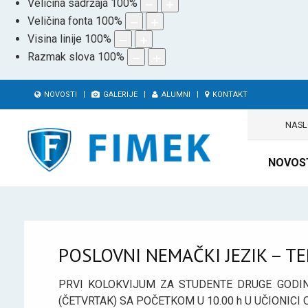
Veličina sadržaja
100
%
Veličina fonta
100
%
Visina linije
100
%
Razmak slova
100
%
NOVOSTI
GALERIJE
ALUMNI
KONTAKT
NAS
NOVOS
POSLOVNI NEMAČKI JEZIK – T
PRVI KOLOKVIJUM ZA STUDENTE DRUGE GODIN
(ČETVRTAK) SA POČETKOM U 10.00 h U UČIONICI O