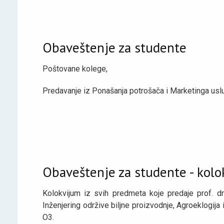
Obaveštenje za studente
Poštovane kolege,
Predavanje iz Ponašanja potrošača i Marketinga uslu
Obaveštenje za studente - kolokv
Kolokvijum iz svih predmeta koje predaje prof. dr 
Inženjering održive biljne proizvodnje, Agroeklogija 
O3.