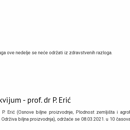
ga ove nedelje se neće održati iz zdravstvenih razloga.
ijum - prof. dr P. Erić
P. Erić (Osnove biljne proizvodnje, Plodnost zemljišta i agro
i Održiva biljna proizvodnja), održaće se 08.03.2021. u 10 časova