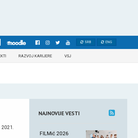
SRB
ENG
KTI
RAZVOJ KARIJERE
VSJ
NAJNOVIJE VESTI
2021.
FILMić 2026