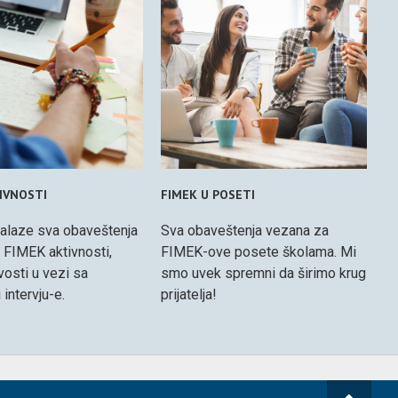
IVNOSTI
FIMEK U POSETI
alaze sva obaveštenja
Sva obaveštenja vezana za
 FIMEK aktivnosti,
FIMEK-ove posete školama. Mi
ovosti u vezi sa
smo uvek spremni da širimo krug
 intervju-e.
prijatelja!