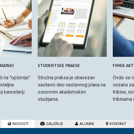
ARADNJU
STUDENTSKE PRAKSE
FIMEK AKT
i na "opširnije"
Stručna praksa je obavezan
Ovde se n
etaljne
sastavni deo nastavnog plana na
vezana za
 kancelariji.
osnovnim akademskim
tribine, n
studijama.
tribinama i
NOVOSTI
GALERIJE
ALUMNI
KONTAKT