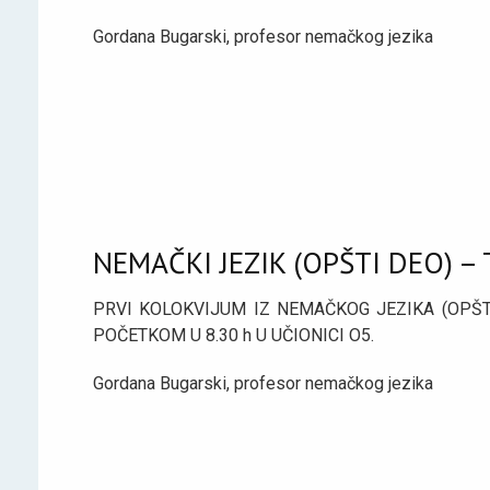
Gordana Bugarski, profesor nemačkog jezika
NEMAČKI JEZIK (OPŠTI DEO) –
PRVI KOLOKVIJUM IZ NEMAČKOG JEZIKA (OPŠTI
POČETKOM U 8.30 h U UČIONICI O5.
Gordana Bugarski, profesor nemačkog jezika