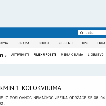
LOVNA
O NAMA
STUDIJE
STUDENTI
UPIS
PROJE
AKTIVNOSTI
FIMEK U POSETI
MEDIJI O NAMA
LIDERSTVO
TI
ERMIN 1. KOLOKVIJUMA
E IZ POSLOVNOG NEMAČKOG JEZIKA ODRŽAĆE SE 08. 04. 
3 .