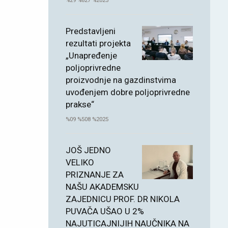
%29 %827 %2025
Predstavljeni
rezultati projekta
„Unapređenje
poljoprivredne
proizvodnje na gazdinstvima
uvođenjem dobre poljoprivredne
prakse“
%09 %508 %2025
JOŠ JEDNO
VELIKO
PRIZNANJE ZA
NAŠU AKADEMSKU
ZAJEDNICU PROF. DR NIKOLA
PUVAČA UŠAO U 2%
NAJUTICAJNIJIH NAUČNIKA NA