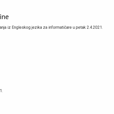
ine
nja iz Engleskog jezika za informatičare u petak 2.4.2021.
1.