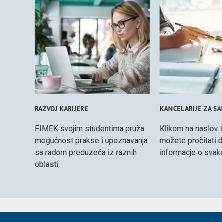
RAZVOJ KARIJERE
KANCELARIJE ZA S
FIMEK svojim studentima pruža
Klikom na naslov il
mogućnost prakse i upoznavanja
možete pročitati d
sa radom preduzeća iz raznih
informacje o svakoj
oblasti.