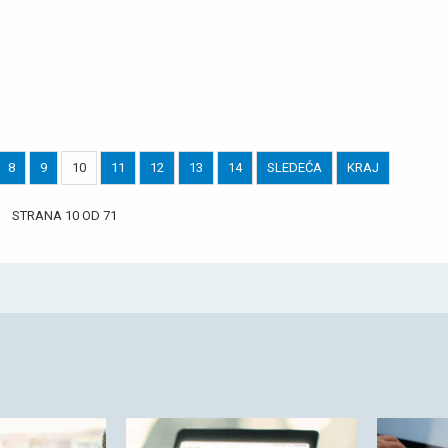
8
9
10
11
12
13
14
SLEDEĆA
KRAJ
STRANA 10 OD 71