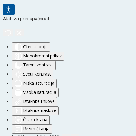
Alati za pristupačnost
Obrnite boje
Monohromni prikaz
Tamni kontrast
Svetli kontrast
Niska saturacija
Visoka saturacija
Istaknite linkove
Istaknite naslove
Čitač ekrana
Režim čitanja