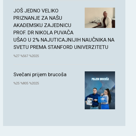
JOŠ JEDNO VELIKO
PRIZNANJE ZA NAŠU
AKADEMSKU ZAJEDNICU
PROF. DR NIKOLA PUVAČA
UŠAO U 2% NAJUTICAJNIJIH NAUČNIKA NA
SVETU PREMA STANFORD UNIVERZITETU
%27 %567 %2025
Svečani prijem brucoša
%25 %805 %2025