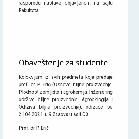
rasporedu nastave objavljenom na sajtu
Fakulteta.
Obaveštenje za studente
Kolokvijum iz svih predmeta koje predaje
prof. dr P. Erić (Osnove biljne proizvodnje,
Plodnost zemljišta i agrohemija, Inženjering
održive biljne proizvodnje, Agroeklogija i
Održiva biljna proizvodnja), održaće se
21.04.2021. u 9 časova u sali O3.
Prof. dr P. Erić