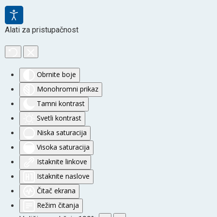
Alati za pristupačnost
Obrnite boje
Monohromni prikaz
Tamni kontrast
Svetli kontrast
Niska saturacija
Visoka saturacija
Istaknite linkove
Istaknite naslove
Čitač ekrana
Režim čitanja