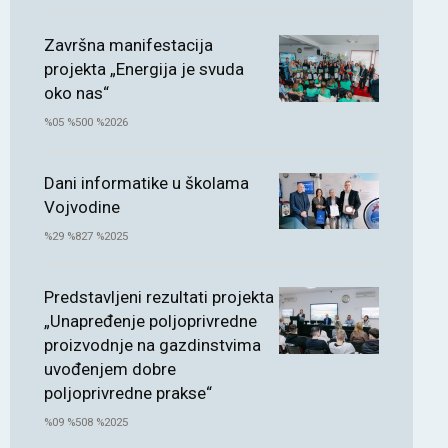
Završna manifestacija
projekta „Energija je svuda
oko nas“
%05 %500 %2026
Dani informatike u školama
Vojvodine
%29 %827 %2025
Predstavljeni rezultati projekta
„Unapređenje poljoprivredne
proizvodnje na gazdinstvima
uvođenjem dobre
poljoprivredne prakse“
%09 %508 %2025