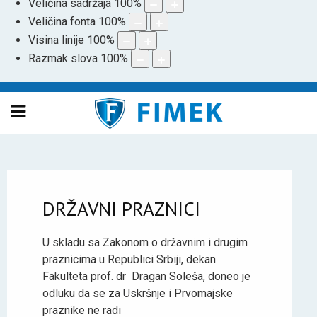
Veličina sadržaja
100
%
Veličina fonta
100
%
Visina linije
100
%
Razmak slova
100
%
DRŽAVNI PRAZNICI
U skladu sa Zakonom o državnim i drugim
praznicima u Republici Srbiji, dekan
Fakulteta prof. dr Dragan Soleša, doneo je
odluku da se za Uskršnje i Prvomajske
praznike ne radi