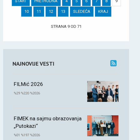
START
PRETHODNA
4
5
6
7
8
9
10
11
12
13
SLEDEĆA
KRAJ
STRANA 9 OD 71
NAJNOVIJE VESTI
FILMić 2026
%29 %220 %2026
FIMEK na sajmu obrazovanja
„Putokazi“
%01 %197 %2026