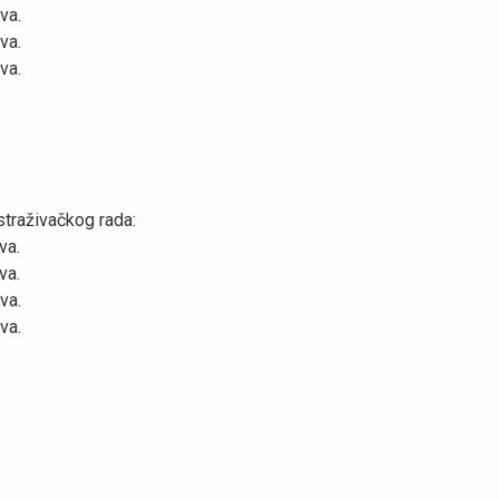
va.
va.
va.
raživačkog rada:
va.
va.
va.
va.