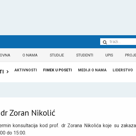
LOVNA
O NAMA
STUDIJE
STUDENTI
UPIS
PROJE
AKTIVNOSTI
FIMEK U POSETI
MEDIJI O NAMA
LIDERSTVO
TI
 dr Zoran Nikolić
rmin konsultacija kod prof. dr Zorana Nikolića koje su zakaza
:00 do 15:00.