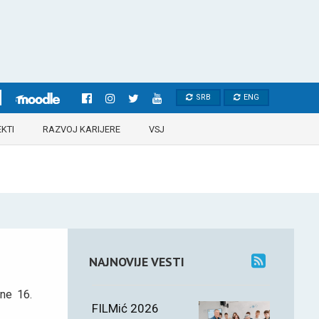
SRB
ENG
KTI
RAZVOJ KARIJERE
VSJ
NAJNOVIJE VESTI
ne 16.
FILMić 2026