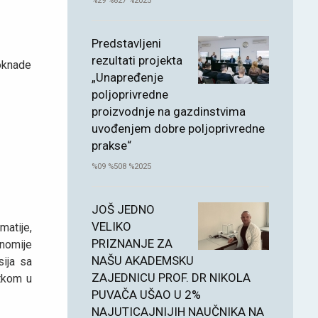
%29 %827 %2025
Predstavljeni
rezultati projekta
doknade
„Unapređenje
poljoprivredne
proizvodnje na gazdinstvima
uvođenjem dobre poljoprivredne
prakse“
%09 %508 %2025
JOŠ JEDNO
VELIKO
atije,
PRIZNANJE ZA
onomije
NAŠU AKADEMSKU
sija sa
ZAJEDNICU PROF. DR NIKOLA
etkom u
PUVAČA UŠAO U 2%
NAJUTICAJNIJIH NAUČNIKA NA