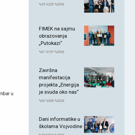
%29 %220 %2026
FIMEK na sajmu
obrazovanja
„Putokazi“
%01 %197 %2026
Završna
manifestacija
projekta „Energija
je svuda oko nas“
embar u
%05 %500 %2026
Dani informatike u
školama Vojvodine