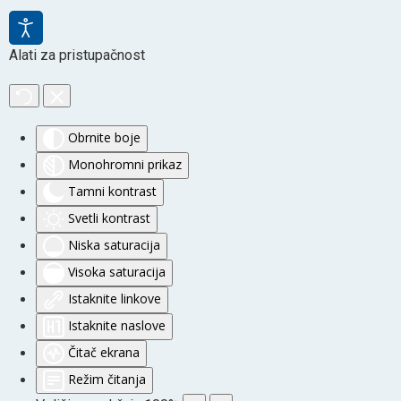
Alati za pristupačnost
Obrnite boje
Monohromni prikaz
Tamni kontrast
Svetli kontrast
Niska saturacija
Visoka saturacija
Istaknite linkove
Istaknite naslove
Čitač ekrana
Režim čitanja