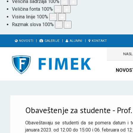
Veličina sadržaja
100
%
Veličina fonta
100
%
Visina linije
100
%
Razmak slova
100
%
NOVOSTI
GALERIJE
ALUMNI
KONTAKT
NAS
NOVOS
Obaveštenje za studente - Prof.
Obaveštavaju se studenti da se pomera datum i te
januara 2023. od 12:00 do 15:00 i 06. februara od 12