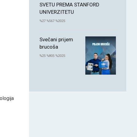
SVETU PREMA STANFORD
UNIVERZITETU
%27 %567 %2025
Svečani prijem
brucoša
%25 %805 %2025
logija