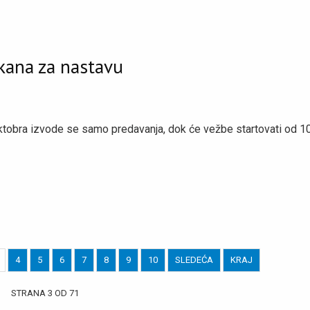
kana za nastavu
oktobra izvode se samo predavanja, dok će vežbe startovati od 10
4
5
6
7
8
9
10
SLEDEĆA
KRAJ
STRANA 3 OD 71