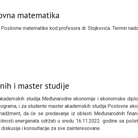
lovna matematika
z Poslovne matematike kod profesora dr. Stojkovića. Termin na
ih i master studije
 akademskih studija Međunarodne ekonomije i ekonomske diplom
h programa, i za studente master akademskih studija Poslovne ek
menadžment, da će se predavanje iz oblasti Međunarodnih finan
ilnosti energenata održati u sredu 16.11.2022. godine sa poč
 diskusija i konsultacije za sve zainteresovane.