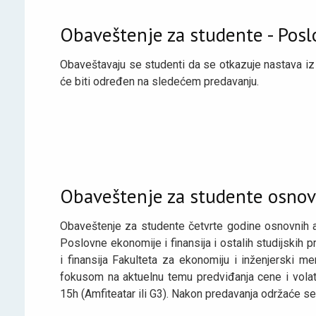
Obaveštenje za studente - Pos
Obaveštavaju se studenti da se otkazuje nastava i
će biti određen na sledećem predavanju.
Obaveštenje za studente osnovn
Obaveštenje za studente četvrte godine osnovnih
Poslovne ekonomije i finansija i ostalih studijski
i finansija Fakulteta za ekonomiju i inženjerski 
fokusom na aktuelnu temu predviđanja cene i volat
15h (Amfiteatar ili G3). Nakon predavanja održaće se