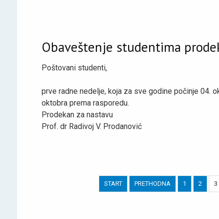
Obaveštenje studentima prode
Poštovani studenti,
prve radne nedelje, koja za sve godine počinje 04. 
oktobra prema rasporedu.
Prodekan za nastavu
Prof. dr Radivoj V. Prodanović
START
PRETHODNA
1
2
3