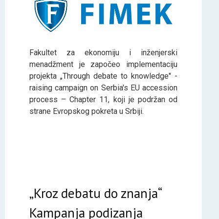
Fakultet za ekonomiju i inženjerski
menadžment je započeo implementaciju
projekta „Through debate to knowledge" -
raising campaign on Serbia's EU accession
process – Chapter 11, koji je podržan od
strane Evropskog pokreta u Srbiji.
„Kroz debatu do znanja“
Kampanja podizanja