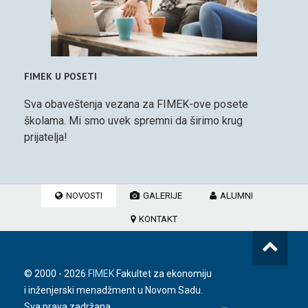
FIMEK U POSETI
Sva obaveštenja vezana za FIMEK-ove posete
školama. Mi smo uvek spremni da širimo krug
prijatelja!
NOVOSTI
GALERIJE
ALUMNI
KONTAKT
© 2000 -
2026
FIMEK
Fakultet za ekonomiju
i inženjerski menadžment u Novom Sadu.
Sva prava zadržana.