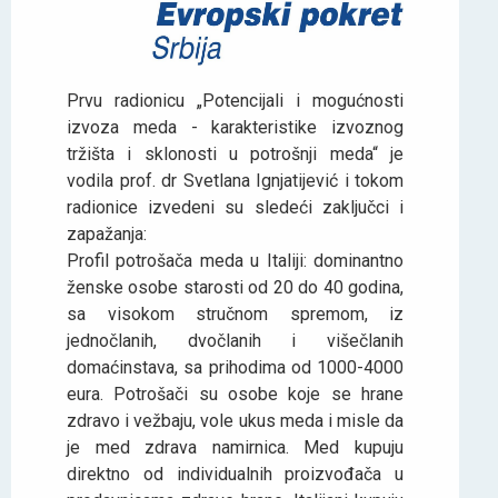
Prvu radionicu „Potencijali i mogućnosti
izvoza meda - karakteristike izvoznog
tržišta i sklonosti u potrošnji meda“ je
vodila prof. dr Svetlana Ignjatijević i tokom
radionice izvedeni su sledeći zaključci i
zapažanja:
Profil potrošača meda u Italiji: dominantno
ženske osobe starosti od 20 do 40 godina,
sa visokom stručnom spremom, iz
jednočlanih, dvočlanih i višečlanih
domaćinstava, sa prihodima od 1000-4000
eura. Potrošači su osobe koje se hrane
zdravo i vežbaju, vole ukus meda i misle da
je med zdrava namirnica. Med kupuju
direktno od individualnih proizvođača u