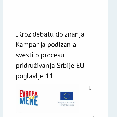
„Kroz debatu do znanja“
Kampanja podizanja
svesti o procesu
pridruživanja Srbije EU
poglavlje 11
U