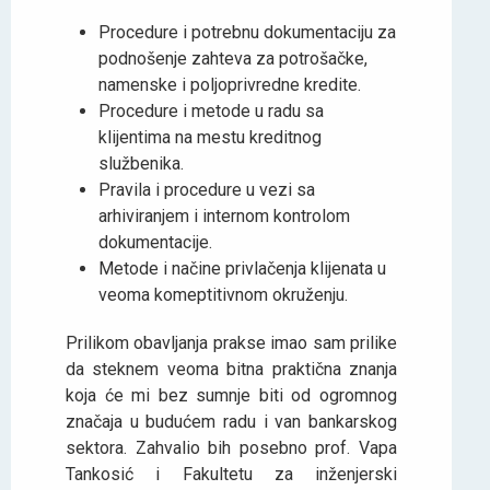
Procedure i potrebnu dokumentaciju za
podnošenje zahteva za potrošačke,
namenske i poljoprivredne kredite.
Procedure i metode u radu sa
klijentima na mestu kreditnog
službenika.
Pravila i procedure u vezi sa
arhiviranjem i internom kontrolom
dokumentacije.
Metode i načine privlačenja klijenata u
veoma komeptitivnom okruženju.
Prilikom obavljanja prakse imao sam prilike
da steknem veoma bitna praktična znanja
koja će mi bez sumnje biti od ogromnog
značaja u budućem radu i van bankarskog
sektora. Zahvalio bih posebno prof. Vapa
Tankosić i Fakultetu za inženjerski