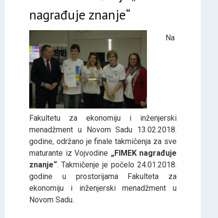
nagrađuje znanje“
Na
Fakultetu za ekonomiju i inženjerski
menadžment u Novom Sadu 13.02.2018.
godine, održano je finale takmičenja za sve
maturante iz Vojvodine
„FIMEK nagrađuje
znanje“
. Takmičenje je počelo 24.01.2018.
godine u prostorijama Fakulteta za
ekonomiju i inženjerski menadžment u
Novom Sadu.