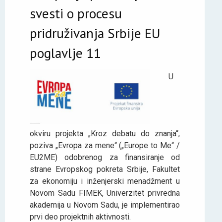
svesti o procesu
pridruživanja Srbije EU
poglavlje 11
U
okviru projekta „Kroz debatu do znanja“,
poziva „Evropa za mene“ („Europe to Me“ /
EU2ME) odobrenog za finansiranje od
strane Evropskog pokreta Srbije, Fakultet
za ekonomiju i inženjerski menadžment u
Novom Sadu FIMEK, Univerzitet privredna
akademija u Novom Sadu, je implementirao
prvi deo projektnih aktivnosti.