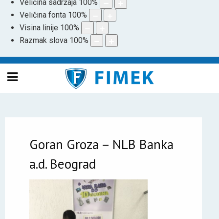
Veličina sadržaja
100
%
Veličina fonta
100
%
Visina linije
100
%
Razmak slova
100
%
Goran Groza – NLB Banka
a.d. Beograd