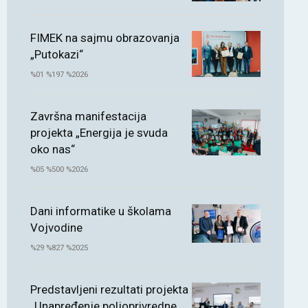
FIMEK na sajmu obrazovanja
„Putokazi“
%01 %197 %2026
Završna manifestacija
projekta „Energija je svuda
oko nas“
%05 %500 %2026
Dani informatike u školama
Vojvodine
%29 %827 %2025
Predstavljeni rezultati projekta
„Unapređenje poljoprivredne