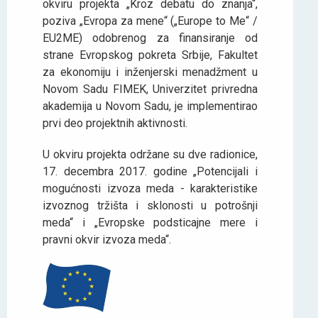
okviru projekta „Kroz debatu do znanja“,
poziva „Evropa za mene“ („Europe to Me“ /
EU2ME) odobrenog za finansiranje od
strane Evropskog pokreta Srbije, Fakultet
za ekonomiju i inženjerski menadžment u
Novom Sadu FIMEK, Univerzitet privredna
akademija u Novom Sadu, je implementirao
prvi deo projektnih aktivnosti.
U okviru projekta održane su dve radionice,
17. decembra 2017. godine „Potencijali i
mogućnosti izvoza meda - karakteristike
izvoznog tržišta i sklonosti u potrošnji
meda“ i „Evropske podsticajne mere i
pravni okvir izvoza meda“.