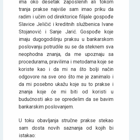
ima oko desetak zaposlenih ali tokom
tranja prakse najviše sam imao priku da
radim i učim od direktorice filijale gospođe
Slavice Jeličić i kreditnih službenica Ivane
Stojanović i Sanje Jarić. Gospođe koje
imaju dugogodišnju praksu u bankarskom
poslovanju potrudile su se da steknem sva
neophodna znanja, da me upoznaju sa
procedurama, pravilima i metodama koje se
koriste kao i da mi na što bolji način
odgovore na sve ono što me je zanimalo i
da mi posebno ukažu koje su to prakse i
znanja koje će mi biti od koristi u
budućnosti ako se opredelim da se bavim
bankarskim poslovanjem.
U toku obavljanja stručne prakse stekao
sam dosta novih saznanja od kojih bi
istakao: