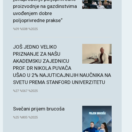
proizvodnje na gazdinstvima
uvođenjem dobre
poljoprivredne prakse“
%09 %508 %2025
JOŠ JEDNO VELIKO
PRIZNANJE ZA NAŠU
AKADEMSKU ZAJEDNICU
PROF. DR NIKOLA PUVAČA
UŠAO U 2% NAJUTICAJNIJIH NAUČNIKA NA
SVETU PREMA STANFORD UNIVERZITETU
%27 %567 %2025
Svečani prijem brucoša
%25 %805 %2025