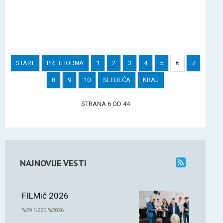
START
PRETHODNA
1
2
3
4
5
6
7
8
9
10
SLEDEĆA
KRAJ
STRANA 6 OD 44
NAJNOVIJE VESTI
FILMić 2026
%29 %220 %2026