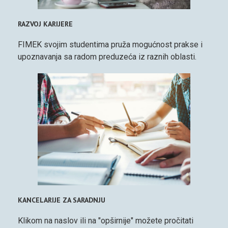
RAZVOJ KARIJERE
FIMEK svojim studentima pruža mogućnost prakse i
upoznavanja sa radom preduzeća iz raznih oblasti.
KANCELARIJE ZA SARADNJU
Klikom na naslov ili na "opširnije" možete pročitati