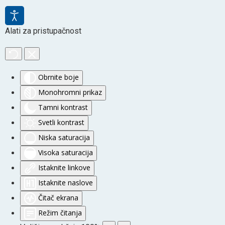
Alati za pristupačnost
Obrnite boje
Monohromni prikaz
Tamni kontrast
Svetli kontrast
Niska saturacija
Visoka saturacija
Istaknite linkove
Istaknite naslove
Čitač ekrana
Režim čitanja